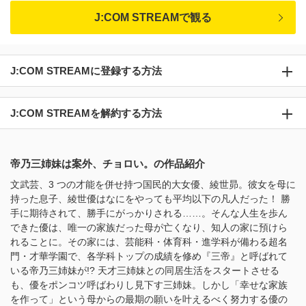
J:COM STREAMで観る
J:COM STREAMに登録する方法
J:COM STREAMを解約する方法
帝乃三姉妹は案外、チョロい。の作品紹介
文武芸、3 つの才能を併せ持つ国民的大女優、綾世昴。彼女を母に
持った息子、綾世優はなにをやっても平均以下の凡人だった！ 勝
手に期待されて、勝手にがっかりされる……。そんな人生を歩ん
できた優は、唯一の家族だった母が亡くなり、知人の家に預けら
れることに。その家には、芸能科・体育科・進学科が備わる超名
門・才華学園で、各学科トップの成績を修め『三帝』と呼ばれて
いる帝乃三姉妹が!? 天才三姉妹との同居生活をスタートさせる
も、優をポンコツ呼ばわりし見下す三姉妹。しかし「幸せな家族
を作って」という母からの最期の願いを叶えるべく努力する優の