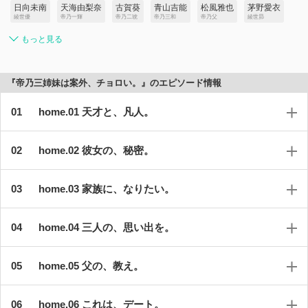
日向未南
天海由梨奈
古賀葵
青山吉能
松風雅也
茅野愛衣
綾世優
帝乃一輝
帝乃二琥
帝乃三和
帝乃父
綾世昴
もっと見る
『帝乃三姉妹は案外、チョロい。』のエピソード情報
home.01 天才と、凡人。
home.02 彼女の、秘密。
home.03 家族に、なりたい。
home.04 三人の、思い出を。
home.05 父の、教え。
home.06 これは、デート。