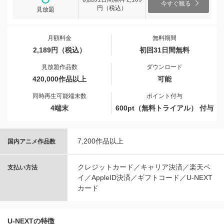
今すぐ観る
円（税込）
見放題
月額料金
無料期間
2,189円（税込）
初回31日間無料
見放題作品数
ダウンロード
420,000作品以上
可能
同時再生可能端末数
ポイント付与
4端末
600pt（無料トライアル） 付与
7,200作品以上
国内アニメ作品数
クレジットカード／キャリア決済／楽天ペ
支払い方法
イ／AppleID決済／ギフトコード／U-NEXT
カード
U-NEXTの特徴