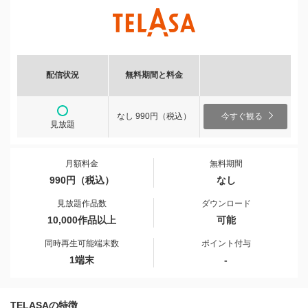
配信状況
無料期間と料金
なし 990円（税込）
今すぐ観る
見放題
月額料金
無料期間
990円（税込）
なし
見放題作品数
ダウンロード
10,000作品以上
可能
同時再生可能端末数
ポイント付与
1端末
-
TELASAの特徴