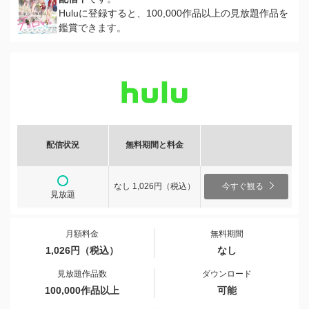
Huluに登録すると、100,000作品以上の見放題作品を
鑑賞できます。
配信状況
無料期間と料金
なし 1,026円（税込）
今すぐ観る
見放題
月額料金
無料期間
1,026円（税込）
なし
見放題作品数
ダウンロード
100,000作品以上
可能