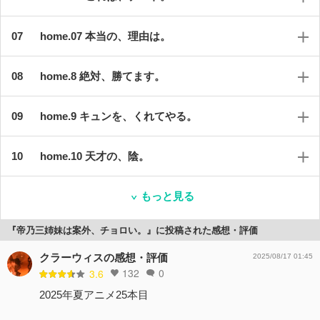
home.07 本当の、理由は。
home.8 絶対、勝てます。
home.9 キュンを、くれてやる。
home.10 天才の、陰。
もっと見る
『帝乃三姉妹は案外、チョロい。』に投稿された感想・評価
クラーウィスの感想・評価
2025/08/17 01:45
132
0
3.6
2025年夏アニメ25本目