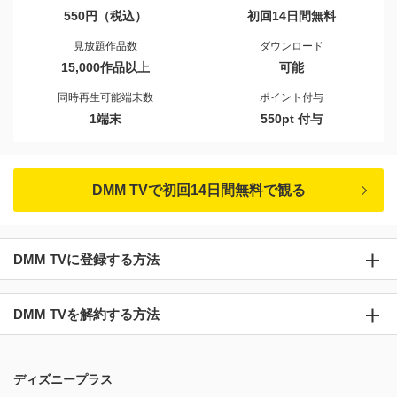
550円（税込）
初回14日間無料
見放題作品数
ダウンロード
15,000作品以上
可能
同時再生可能端末数
ポイント付与
1端末
550pt 付与
DMM TVで初回14日間無料で観る
DMM TVに登録する方法
DMM TVを解約する方法
ディズニープラス