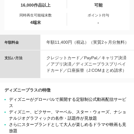
16,000作品以上
可能
同時再生可能端末数
ポイント付与
4端末
-
年額11,400円（税込）（実質2ヶ月分無料）
年額料金
クレジットカード／PayPal／キャリア決済
支払い方法
／アプリ決済／ディズニープラスプリペイ
ドカード／口座振替（J:COMまとめ請求）
ディズニープラスの特徴
ディズニーがグローバルで展開する定額制公式動画配信サービ
ス
ディズニー、ピクサー、マーベル、スター・ウォーズ、ナショ
ナルジオグラフィックの名作・話題作が見放題
さらにスターブランドとして大人が楽しめるドラマや映画も見
放題