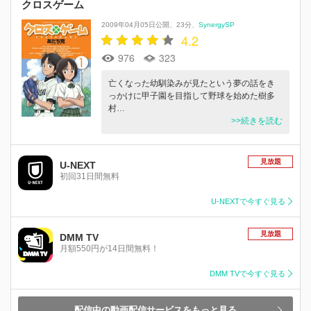
クロスゲーム
2009年04月05日公開
23分
SynergySP
4.2
976
323
亡くなった幼馴染みが見たという夢の話をき
っかけに甲子園を目指して野球を始めた樹多
村…
>>続きを読む
見放題
U-NEXT
初回31日間無料
U-NEXTで今すぐ見る
見放題
DMM TV
月額550円が14日間無料！
DMM TVで今すぐ見る
配信中の動画配信サービスをもっと見る