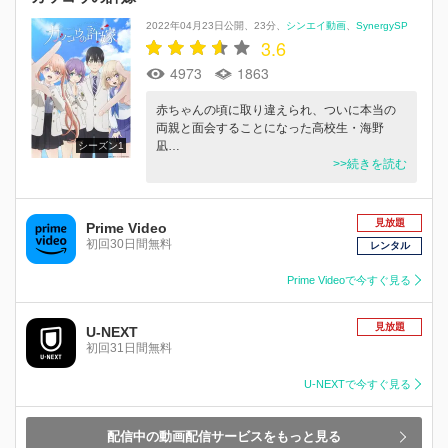
2022年04月23日公開
23分
シンエイ動画
SynergySP
3.6
4973
1863
赤ちゃんの頃に取り違えられ、ついに本当の
両親と面会することになった高校生・海野
凪…
シーズン1
>>続きを読む
見放題
Prime Video
初回30日間無料
レンタル
Prime Videoで今すぐ見る
見放題
U-NEXT
初回31日間無料
U-NEXTで今すぐ見る
配信中の動画配信サービスをもっと見る