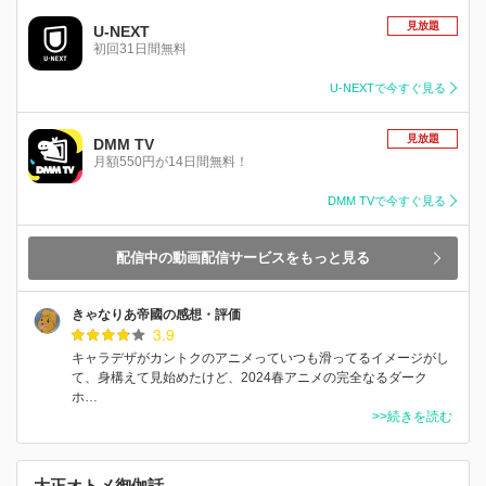
見放題
U-NEXT
初回31日間無料
U-NEXTで今すぐ見る
見放題
DMM TV
月額550円が14日間無料！
DMM TVで今すぐ見る
配信中の動画配信サービスをもっと見る
きゃなりあ帝國の感想・評価
3.9
キャラデザがカントクのアニメっていつも滑ってるイメージがし
て、身構えて見始めたけど、2024春アニメの完全なるダーク
ホ…
>>続きを読む
大正オトメ御伽話