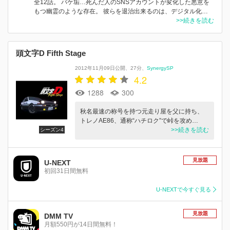
全12話。 バケ垢…死んだ人のSNSアカウントが変化した悪意を
もつ幽霊のような存在。 彼らを退治出来るのは、デジタル化…
>>続きを読む
頭文字D Fifth Stage
2012年11月09日公開
27分
SynergySP
4.2
1288
300
秋名最速の称号を持つ元走り屋を父に持ち、
トレノAE86、通称“ハチロク”で峠を攻め…
>>続きを読む
シーズン4
見放題
U-NEXT
初回31日間無料
U-NEXTで今すぐ見る
見放題
DMM TV
月額550円が14日間無料！