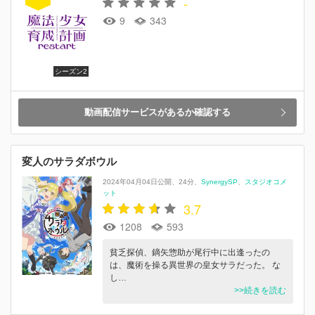
-
9
343
シーズン2
動画配信サービスがあるか確認する
変人のサラダボウル
2024年04月04日公開
24分
SynergySP
スタジオコメ
ット
3.7
1208
593
貧乏探偵、鏑矢惣助が尾行中に出逢ったの
は、魔術を操る異世界の皇女サラだった。 な
し…
>>続きを読む