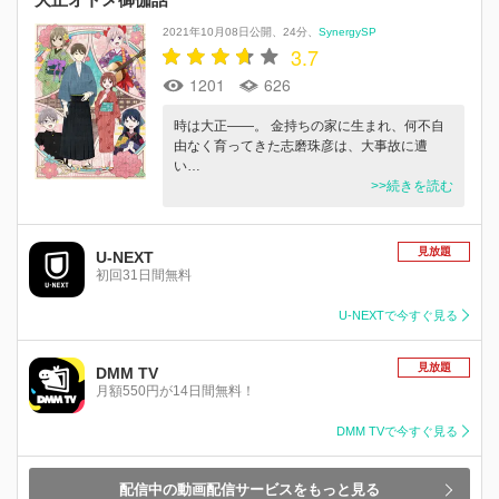
2021年10月08日公開
24分
SynergySP
3.7
1201
626
時は大正――。 金持ちの家に生まれ、何不自
由なく育ってきた志磨珠彦は、大事故に遭
い…
>>続きを読む
見放題
U-NEXT
初回31日間無料
U-NEXTで今すぐ見る
見放題
DMM TV
月額550円が14日間無料！
DMM TVで今すぐ見る
配信中の動画配信サービスをもっと見る