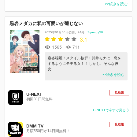
>>続きを読む
黒岩メダカに私の可愛いが通じない
2025年01月06日公開
24分
SynergySP
3.1
1565
711
容姿端麗！スタイル抜群！川井モナは、息を
するようにモテる女！！ しかし、そんな彼
女…
シーズン1
>>続きを読む
見放題
U-NEXT
初回31日間無料
U-NEXTで今すぐ見る
見放題
DMM TV
月額550円が14日間無料！