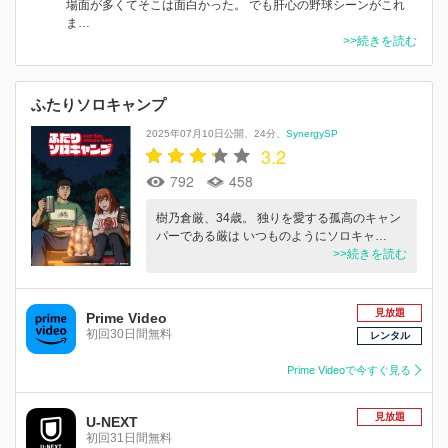
場面が多くてそこは面白かった。 でも肝心の野球シーンがこれ
ま…
>>続きを読む
ふたりソロキャンプ
2025年07月10日公開
24分
SynergySP
3.2
792
458
樹乃倉厳、34歳。 独りを愛する孤高のキャン
パーである厳は いつものようにソロキャ…
>>続きを読む
見放題
Prime Video
初回30日間無料
レンタル
Prime Videoで今すぐ見る
見放題
U-NEXT
初回31日間無料