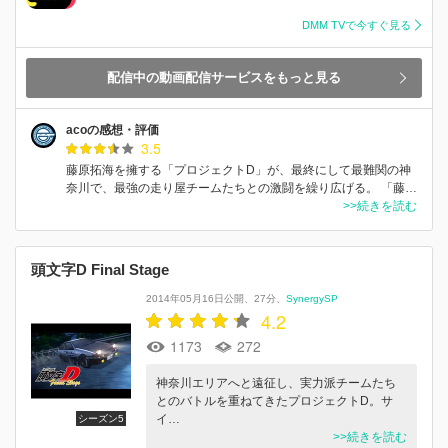
DMM TVで今すぐ見る
配信中の動画配信サービスをもっと見る
acoの感想・評価
3.5
藤原拓海を擁する「プロジェクトD」が、最終にして最難関の神
奈川で、最強の走り屋チームたちとの激闘を繰り広げる。 「藤…
>>続きを読む
頭文字D Final Stage
2014年05月16日公開
27分
SynergySP
4.2
1173
272
神奈川エリアへと遠征し、実力派チームたち
とのバトルを重ねてきたプロジェクトD。サ
イ…
シーズン5
>>続きを読む