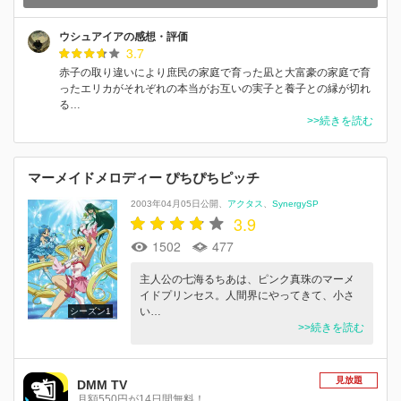
ウシュアイアの感想・評価
3.7
赤子の取り違いにより庶民の家庭で育った凪と大富豪の家庭で育
ったエリカがそれぞれの本当がお互いの実子と養子との縁が切れ
る…
>>続きを読む
マーメイドメロディー ぴちぴちピッチ
2003年04月05日公開
アクタス
SynergySP
3.9
1502
477
主人公の七海るちあは、ピンク真珠のマーメ
イドプリンセス。人間界にやってきて、小さ
い…
シーズン1
>>続きを読む
見放題
DMM TV
月額550円が14日間無料！