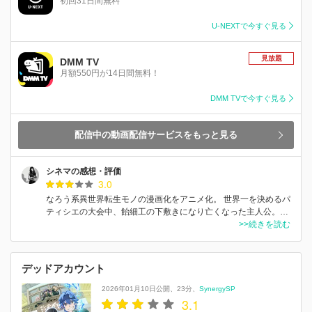
初回31日間無料
U-NEXTで今すぐ見る
見放題
DMM TV
月額550円が14日間無料！
DMM TVで今すぐ見る
配信中の動画配信サービスをもっと見る
シネマの感想・評価
3.0
なろう系異世界転生モノの漫画化をアニメ化。 世界一を決めるパ
ティシエの大会中、飴細工の下敷きになり亡くなった主人公。…
>>続きを読む
デッドアカウント
2026年01月10日公開
23分
SynergySP
3.1