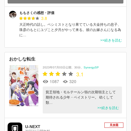
ももさくの感想・評価
3.8
大正時代の話し。ペシミストとなり果てている大金持ちの息子、
珠彦のもとにユヅこと夕月がやって来る。彼のお嫁さんになる為
に…
>>続きを読む
おかしな転生
2023年07月03日公開
30分
SynergySP
3.1
1087
320
貧乏領地・モルテールン領の次期領主として
期待される少年・ペイストリー。 幼くして
類…
>>続きを読む
見放題
U-NEXT