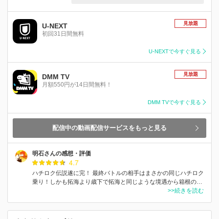
見放題
U-NEXT
初回31日間無料
U-NEXTで今すぐ見る
見放題
DMM TV
月額550円が14日間無料！
DMM TVで今すぐ見る
配信中の動画配信サービスをもっと見る
明石さんの感想・評価
4.7
ハチロク伝説遂に完！ 最終バトルの相手はまさかの同じハチロク
乗り！しかも拓海より歳下で拓海と同じような境遇から箱根の…
>>続きを読む