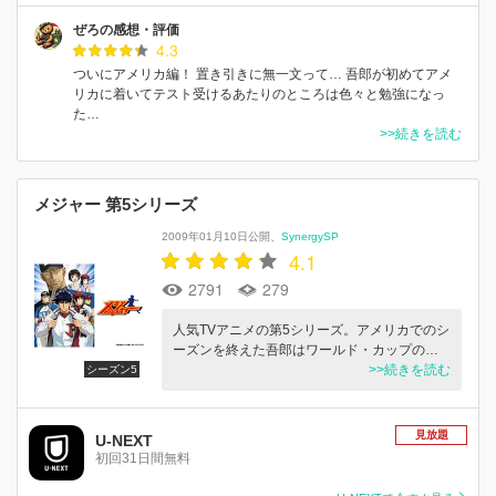
ぜろの感想・評価
4.3
ついにアメリカ編！ 置き引きに無一文って… 吾郎が初めてアメ
リカに着いてテスト受けるあたりのところは色々と勉強になっ
た…
>>続きを読む
メジャー 第5シリーズ
2009年01月10日公開
SynergySP
4.1
2791
279
人気TVアニメの第5シリーズ。アメリカでのシ
ーズンを終えた吾郎はワールド・カップの…
>>続きを読む
シーズン5
見放題
U-NEXT
初回31日間無料