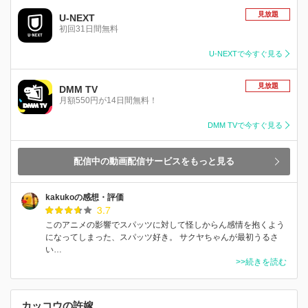
見放題
U-NEXT
初回31日間無料
U-NEXTで今すぐ見る
見放題
DMM TV
月額550円が14日間無料！
DMM TVで今すぐ見る
配信中の動画配信サービスをもっと見る
kakukoの感想・評価
3.7
このアニメの影響でスパッツに対して怪しからん感情を抱くよう
になってしまった、スパッツ好き。 サクヤちゃんが最初うるさ
い…
>>続きを読む
カッコウの許嫁