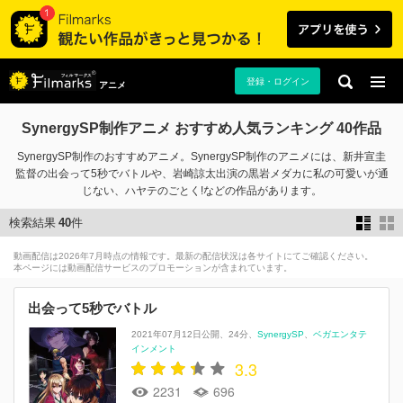
登録・ログイン
アニメ
SynergySP制作アニメ おすすめ人気ランキング 40作品
SynergySP制作のおすすめアニメ。SynergySP制作のアニメには、新井宣圭
監督の出会って5秒でバトルや、岩崎諒太出演の黒岩メダカに私の可愛いが通
じない、ハヤテのごとく!などの作品があります。
検索結果
40
件
動画配信は2026年7月時点の情報です。最新の配信状況は各サイトにてご確認ください。
本ページには動画配信サービスのプロモーションが含まれています。
出会って5秒でバトル
2021年07月12日公開
24分
SynergySP
ベガエンタテ
インメント
3.3
2231
696