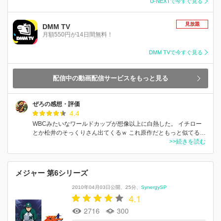
U-NEXTで今すぐ見る
見放題
DMM TV
月額550円が14日間無料！
DMM TVで今すぐ見る
配信中の動画配信サービスをもっと見る
ぜろの感想・評価
4.4
WBCみたいなワールドカップが想像以上に白熱した。 イチロー
とか松井のそっくりさん出てくるｗ これ原作だともっと似てる…
>>続きを読む
メジャー 第6シリーズ
2010年04月03日公開
25分
SynergySP
4.1
2716
300