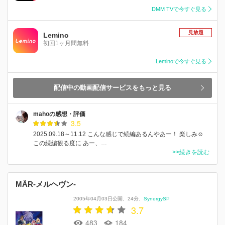
DMM TVで今すぐ見る
見放題
Lemino
初回1ヶ月間無料
Leminoで今すぐ見る
配信中の動画配信サービスをもっと見る
mahoの感想・評価
3.5
2025.09.18～11.12 こんな感じで続編あるんやあー！ 楽しみ☺️
この続編観る度に あー、…
>>続きを読む
MÄR-メルヘヴン-
2005年04月03日公開
24分
SynergySP
3.7
483
184