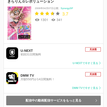
きらりん☆レボリューション
2006年04月07日公開
SynergySP
3.7
1301
341
シーズン1
見放題
U-NEXT
初回31日間無料
U-NEXTで今すぐ見る
見放題
DMM TV
月額550円が14日間無料！
DMM TVで今すぐ見る
配信中の動画配信サービスをもっと見る