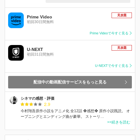
見放題
Prime Video
初回30日間無料
Prime Videoで今すぐ見る
見放題
U-NEXT
初回31日間無料
U-NEXTで今すぐ見る
配信中の動画配信サービスをもっと見る
シネマの感想・評価
2.9
今村翔吾原作小説をアニメ化 全12話 ❖感想❖ 原作小説既読。 オ
ープニングとエンディング曲が豪華。 ストーリ…
>>続きを読む