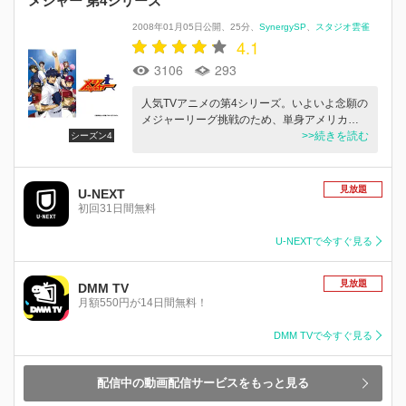
メジャー 第4シリーズ
2008年01月05日公開
25分
SynergySP
スタジオ雲雀
4.1
3106
293
人気TVアニメの第4シリーズ。いよいよ念願の
メジャーリーグ挑戦のため、単身アメリカ…
>>続きを読む
シーズン4
見放題
U-NEXT
初回31日間無料
U-NEXTで今すぐ見る
見放題
DMM TV
月額550円が14日間無料！
DMM TVで今すぐ見る
配信中の動画配信サービスをもっと見る