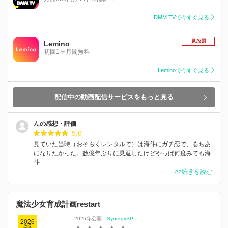
DMM TVで今すぐ見る
見放題
Lemino
初回1ヶ月間無料
Leminoで今すぐ見る
配信中の動画配信サービスをもっと見る
んの感想・評価
5.0
見ていた当時（おそらくレンタルで）は海斗にガチ恋で、るちあ
になりたかった。数億年ぶりに見返したけどやっぱ何度みても海
斗…
>>続きを読む
魔法少女育成計画restart
2026年公開
SynergySP
2026
放送