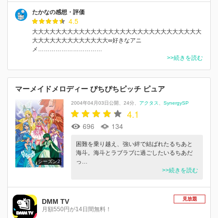
たかなの感想・評価
4.5
大大大大大大大大大大大大大大大大大大大大大大大大大大大大大
大大大大大大大大大大大大大∞好きなアニ
メ……………………………
>>続きを読む
マーメイドメロディー ぴちぴちピッチ ピュア
2004年04月03日公開
24分
アクタス
SynergySP
4.1
696
134
困難を乗り越え、強い絆で結ばれたるちあと
海斗。海斗とラブラブに過ごしたいるちあだ
っ…
シーズン2
>>続きを読む
見放題
DMM TV
月額550円が14日間無料！