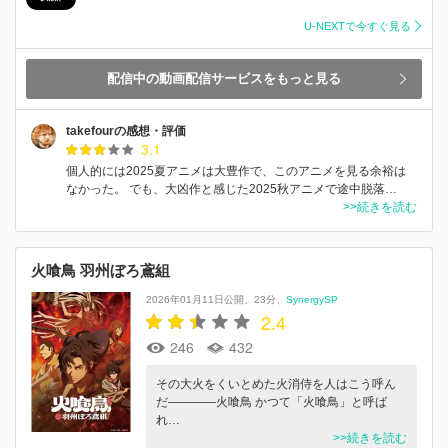
U-NEXTで今すぐ見る
配信中の動画配信サービスをもっと見る
takefourの感想・評価
3.1
個人的には2025夏アニメは大豊作で、このアニメを見る余裕は
なかった。 でも、大凶作と感じた2025秋アニメで途中脱落…
>>続きを読む
火喰鳥 羽州ぼろ鳶組
2026年01月11日公開
23分
SynergySP
2.4
246
432
その大火をくいとめた火消侍を人はこう呼ん
だ――――火喰鳥 かつて「火喰鳥」と呼ば
れ…
>>続きを読む