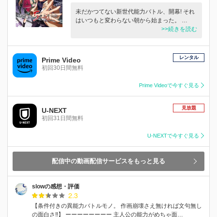
未だかつてない新世代能力バトル、開幕! それ
はいつもと変わらない朝から始まった。 …
>>続きを読む
レンタル
Prime Video
初回30日間無料
Prime Videoで今すぐ見る
見放題
U-NEXT
初回31日間無料
U-NEXTで今すぐ見る
配信中の動画配信サービスをもっと見る
slowの感想・評価
2.3
【条件付きの異能力バトルモノ。 作画崩壊さえ無ければ文句無し
の面白さ‼︎】 ーーーーーーーー 主人公の能力がめちゃ面…