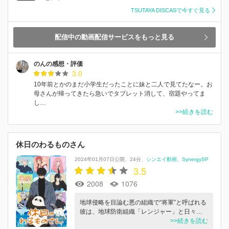
TSUTAYA DISCASで今すぐ見る
配信中の動画配信サービスをもっと見る
のんの感想・評価
3.0
10年前とかのまだ小学生だったことに妹と二人で見てたなー。お
母さんが帰ってきたら急いでタブレット消して、宿題やってま
し…
>>続きを読む
休日のわるものさん
2024年01月07日公開
24分
シンエイ動画
SynergySP
3.5
2008
1076
地球侵略を目論む悪の組織で“将軍”と呼ばれる
彼は、地球防衛組織「レンジャー」と日々…
>>続きを読む