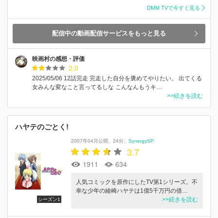
DMM TVで今すぐ見る
配信中の動画配信サービスをもっと見る
映画村の感想・評価
2.0
2025/05/06 12話完走 完走した自分を褒めてやりたい。 出てくる
女みんな変なこと言ってるしな こんなんもうキ…
>>続きを読む
ハヤテのごとく!
2007年04月公開
24分
SynergySP
3.7
1911
634
人気コミックを原作にしたTV第1シリーズ。不
幸な少年の綾崎ハヤテは1億5千万円の借…
>>続きを読む
シーズン1