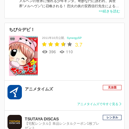
メルヘンの世界に憧れる少年ギンタ。奇妙な門に誘われ、異世
界“メルヘヴン”に召喚される！ 烈火の炎の安西信行先生による…
>>続きを読む
ちび☆デビ！
2011年10月公開
SynergySP
3.7
396
110
見放題
アニメタイムズ
アニメタイムズで今すぐ見る
レンタル
TSUTAYA DISCAS
【宅配レンタル】単品レンタルクーポン1枚プレ
ゼント