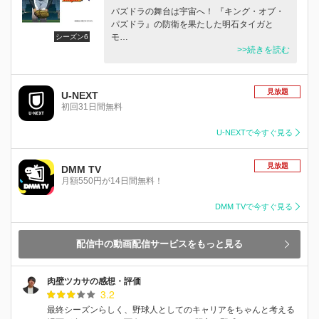
パズドラの舞台は宇宙へ！ 『キング・オブ・
パズドラ』の防衛を果たした明石タイガと
モ…
シーズン6
>>続きを読む
見放題
U-NEXT
初回31日間無料
U-NEXTで今すぐ見る
見放題
DMM TV
月額550円が14日間無料！
DMM TVで今すぐ見る
配信中の動画配信サービスをもっと見る
肉壁ツカサの感想・評価
3.2
最終シーズンらしく、野球人としてのキャリアをちゃんと考える