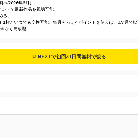
s調べ/2026年6⽉）。
Tポイントで最新作品を視聴可能。
める。
ケット1枚といつでも交換可能。毎月もらえるポイントを使えば、3か月で
加料金なく見放題。
U-NEXTで初回31日間無料で観る