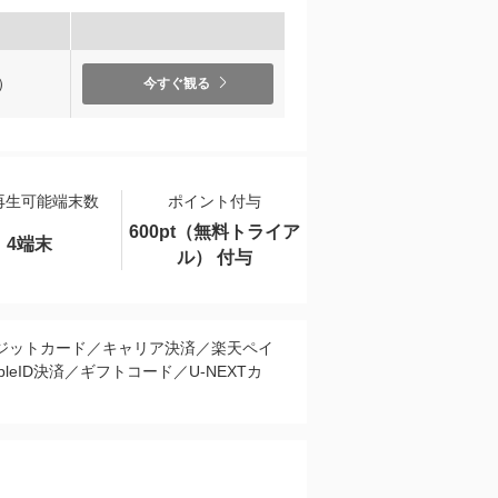
）
今すぐ観る
再生可能端末数
ポイント付与
600pt（無料トライア
4端末
ル） 付与
ジットカード／キャリア決済／楽天ペイ
pleID決済／ギフトコード／U-NEXTカ