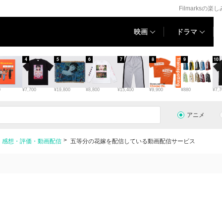
Filmarksの楽
映画
ドラマ
4
5
6
7
8
9
10
0
¥7,700
¥19,800
¥8,800
¥15,400
¥9,900
¥880
¥7,7
アニメ
・感想・評価・動画配信
五等分の花嫁を配信している動画配信サービス