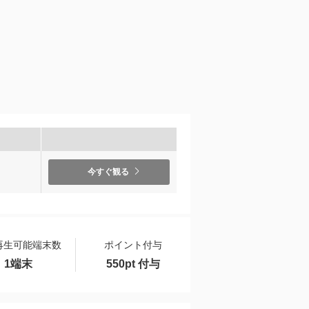
）
今すぐ観る
再生可能端末数
ポイント付与
1端末
550pt 付与