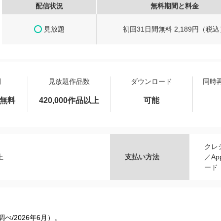
配信状況
無料期間と料金
見放題
初回31日間無料 2,189円（税込
間
見放題作品数
ダウンロード
同時
間無料
420,000作品以上
可能
クレ
上
支払い方法
／Ap
ード
s調べ/2026年6⽉）。