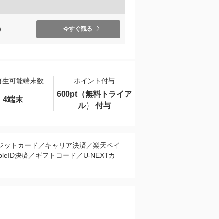
）
今すぐ観る
再生可能端末数
ポイント付与
600pt（無料トライア
4端末
ル） 付与
ジットカード／キャリア決済／楽天ペイ
pleID決済／ギフトコード／U-NEXTカ