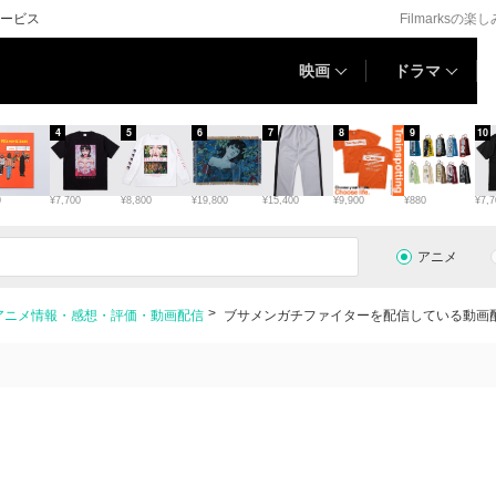
ービス
Filmarksの楽
映画
ドラマ
4
5
6
7
8
9
10
0
¥7,700
¥8,800
¥19,800
¥15,400
¥9,900
¥880
¥7,7
アニメ
アニメ情報・感想・評価・動画配信
ブサメンガチファイターを配信している動画