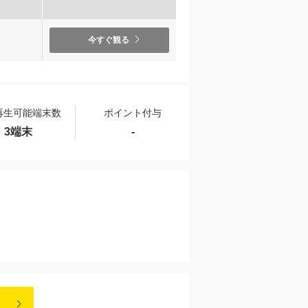
）
今すぐ観る
再生可能端末数
ポイント付与
3端末
-