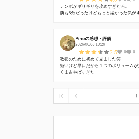
テンポがギリギリを攻めすぎだろ。
前も5分だったけどもっと緩かった気が
Pinoの感想・評価
2026/06/06 13:29
3.5
0
0
教養のために初めて見ました笑
短いけど早口だから１つのボリュームが
くま吉やばすぎた
1