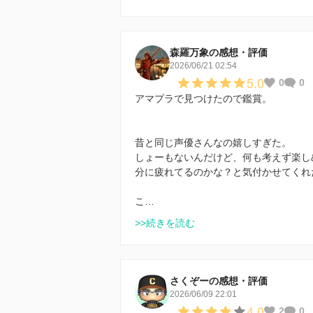
森羅万象の感想・評価
2026/06/21 02:54
5.0
0
0
アマプラで見つけたので鑑賞。
昔と同じ声優さんなの嬉しすぎた。
しょーもないんだけど、何も考えず楽し
分に疲れてるのかな？と気付かせてくれ
こ…
>>続きを読む
さくぞーの感想・評価
2026/06/09 22:01
4.0
2
0