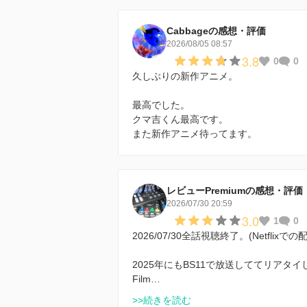
Cabbageの感想・評価
2026/08/05 08:57
3.8
0
0
久しぶりの新作アニメ。
最高でした。
クマ吉くん最高です。
また新作アニメ待ってます。
レビューPremiumの感想・評価
2026/07/30 20:59
3.0
1
0
2026/07/30全話視聴終了。(Netflixで
2025年にもBS11で放送しててリア
Film…
>>続きを読む