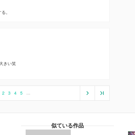
する。
大きい笑
2
3
4
5
…
似ている作品