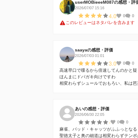
userMOBieeeM087の感想・評
2026/07/07 15:16
4.0
0
0
このレビューはネタバレを含みます
saayaの感想・評価
2026/07/03 01:01
3.0
0
0
高速早口で喋るから倍速してんのかと疑
ほんまにドパガキ向けですわ
相変わらずシュールでおもろい、私は芭
あいの感想・評価
2026/06/30 22:05
-
0
0
麻雀、バッド・キャッツがふふっとなる
聖徳太子と奥の細道は相変わらずテンポ