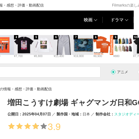
情報・感想・評価・動画配信
Filmarksの楽
映画
ドラマ
4
5
6
7
8
9
10
0
¥7,700
¥8,800
¥15,400
¥19,800
¥9,900
¥880
¥7,7
アニメ
Oの情報・感想・評価・動画配信
増田こうすけ劇場 ギャグマンガ日和G
公開日：2025年04月07日
製作国・地域：
日本
制作会社：
スタジオディ
3.9