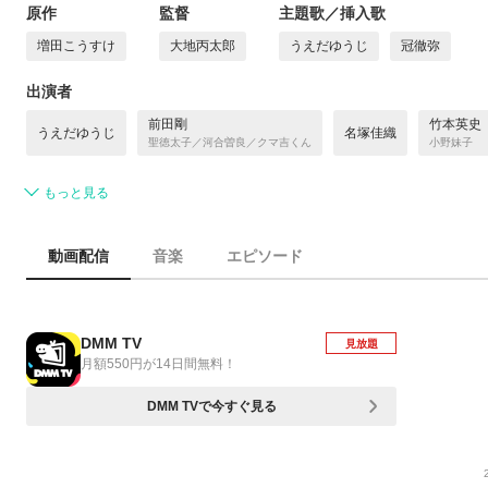
原作
監督
主題歌／挿入歌
増田こうすけ
大地丙太郎
うえだゆうじ
冠徹弥
出演者
前田剛
竹本英史
うえだゆうじ
名塚佳織
聖徳太子／河合曽良／クマ吉くん
小野妹子
もっと見る
動画配信
音楽
エピソード
DMM TV
見放題
月額550円が14日間無料！
DMM TVで今すぐ見る