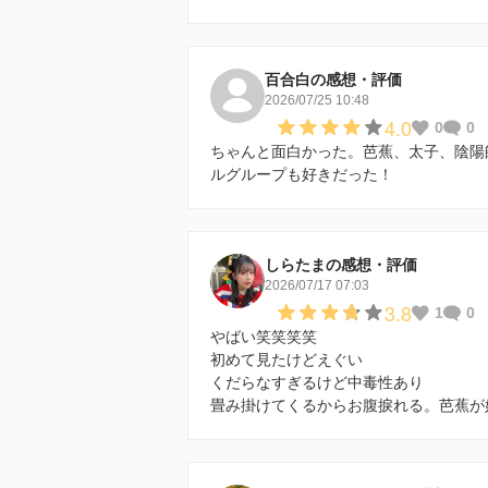
百合白の感想・評価
2026/07/25 10:48
4.0
0
0
ちゃんと面白かった。芭蕉、太子、陰陽
ルグループも好きだった！
しらたまの感想・評価
2026/07/17 07:03
3.8
1
0
やばい笑笑笑笑
初めて見たけどえぐい
くだらなすぎるけど中毒性あり
畳み掛けてくるからお腹捩れる。芭蕉が