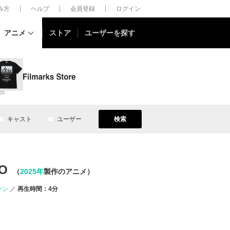
しみ方
ヘルプ
会員登録
ログイン
アニメ
ストア
ユーザーを探す
00
キャスト
ユーザー
検索
O
（
2025年
製作のアニメ）
ーン
再生時間：4分