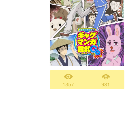
1357
931