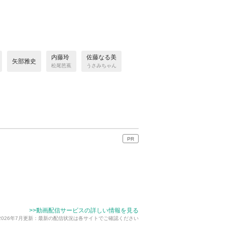
内藤玲
佐藤なる美
矢部雅史
松尾芭蕉
うさみちゃん
PR
>>動画配信サービスの詳しい情報を見る
2026年7月更新：最新の配信状況は各サイトでご確認ください