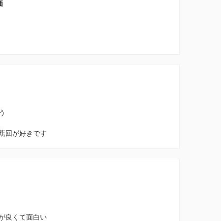
価
う
蕉回が好きです
が良くて面白い