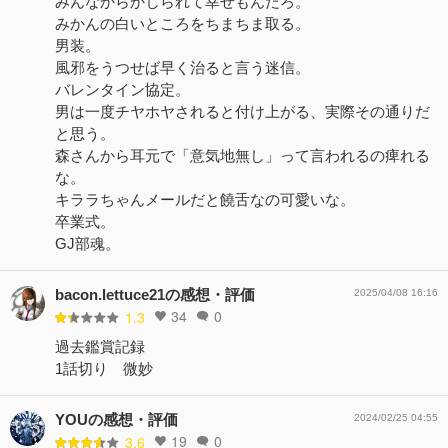
みんなからかじられて幸せもんだろ。
みかんの白いところをちまちま取る。
男装。
風邪をうつせば早く治ると言う迷信。
バレンタイン協定。
男は一度チヤホヤされると付け上がる、実際その通りだ
と思う。
森さんから耳元で「意気地無し」って言われるの痺れる
な。
キララちゃんメールだと饒舌なの可愛いな。
卒業式。
GJ部魂。
bacon.lettuce21の感想・評価
2025/04/08 16:16
34
0
1.3
過去鑑賞記録
1話切り 微妙
YOUの感想・評価
2024/02/25 04:55
19
0
3.6