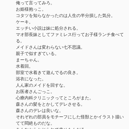
俺って言ってみろ。
お姫様抱っこ。
コタツを知らなかったのは人生の半分損した気分。
ケーキ。
エッチい小説は妹に処分される。
マオ部長妹としてファミレス行ってお子様ランチ食べて
る。
メイドさんは変わらない七不思議。
親子で似すぎている。
まーちゃん。
水着回。
部室で水着きて遊んでるの良き。
浴衣になった。
人ん家のメイドを回すな。
お医者さんごっこ。
心療内科クリニックってところがまた。
森さんの髪をとかしてデレさせる。
森さんのデレは良いな。
それぞれの部員をモチーフにした怪獣とかイラスト描い
てて悶絶ものだな。