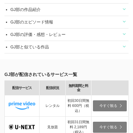
GJ部の作品紹介
GJ部のエピソード情報
GJ部の評価・感想・レビュー
GJ部と似ている作品
GJ部が配信されているサービス一覧
無料期間と料
配信サービス
配信状況
金
初回30日間無
レンタル
料 600円（税
今すぐ観る
込）
初回31日間無
見放題
料 2,189円
今すぐ観る
（税込）