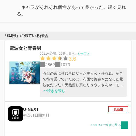
キャラがそれぞれ個性があって良かった。緩く見れ
る。
『GJ部』に似ている作品
電波女と青春男
2011/4公開
、
25分
、
日本
、
シャフト
3.6
2862
1073
叔母の家に住む事になった主人公・丹羽真。そこ
で待ち受けていたのは、布団で簀巻きになった電
波女だった！天然癒し系なリュウシさんや、モデ
ル体型のコスプレイヤー前川さんと青春を満喫…
>>続きを読む
するはずが、電波女・藤和エリオが障害となって
しまう。
U-NEXT
見放題
初回31日間無料
U-NEXTで今すぐ見る