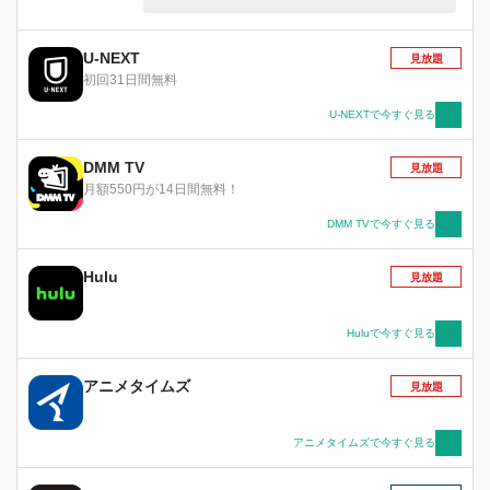
に、常連客も加わってラビットハウスは今日も全
てがかわいい！
U-NEXT
見放題
初回31日間無料
U-NEXTで今すぐ見る
DMM TV
見放題
月額550円が14日間無料！
DMM TVで今すぐ見る
Hulu
見放題
Huluで今すぐ見る
アニメタイムズ
見放題
アニメタイムズで今すぐ見る