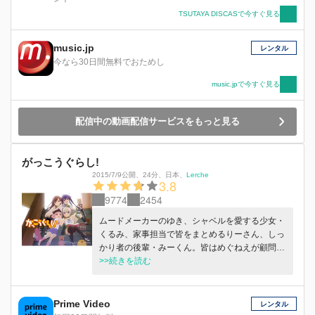
TSUTAYA DISCASで今すぐ見る
music.jp
レンタル
今なら30日間無料でおためし
music.jpで今すぐ見る
配信中の動画配信サービスをもっと見る
がっこうぐらし!
2015/7/9公開
、
24分
、
日本
、
Lerche
3.8
9774
2454
ムードメーカーのゆき、シャベルを愛する少女・
くるみ、家事担当で皆をまとめるりーさん、しっ
かり者の後輩・みーくん。皆はめぐねえが顧問を
務める学園生活部のメンバーで、学校で寝泊まり
>>続きを読む
している。一見ほのぼのした彼女たちの幸せな日
常はしかし…!?
Prime Video
レンタル