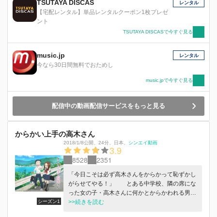
TSUTAYA DISCAS
レンタル
【宅配レンタル】単品レンタルクーポン1枚プレゼ
ント
TSUTAYA DISCASで今すぐ見る
music.jp
レンタル
今なら30日間無料でおためし
music.jpで今すぐ見る
配信中の動画配信サービスをもっと見る
からかい上手の高木さん
2018/1/8公開
、
24分
、
日本
、
シンエイ動画
3.9
8528
2351
「今日こそは必ず高木さんをからかって恥ずかし
がらせてやる！」 とある中学校、隣の席にな
った女の子・高木さんに何かとからかわれる男の
シーズン1
子・西片。高木さんをからかい返そうと日々奮闘
>>続きを読む
するが...？そんな高木さんと西片の、全力”からか