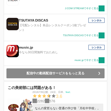
-
J:COM STREAMで今すぐ見る
TSUTAYA DISCAS
レンタル
【宅配レンタル】単品レンタルクーポン1枚プレゼ
ント
TSUTAYA DISCASで今すぐ見る
music.jp
レンタル
今なら30日間無料でおためし
music.jpで今すぐ見る
配信中の動画配信サービスをもっと見る
この美術部には問題がある！
2016/7/8公開
、
24分
、
日本
、
feel.
3.6
2282
576
なんの変哲もない普通の学び舎「月杜中学校」。