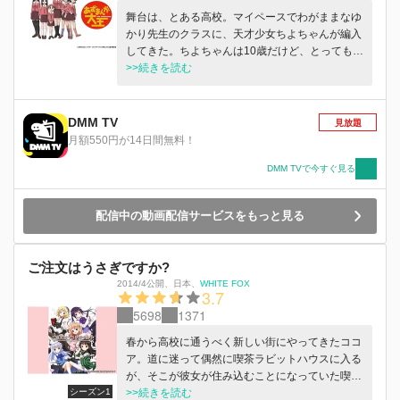
舞台は、とある高校。マイペースでわがままなゆ
かり先生のクラスに、天才少女ちよちゃんが編入
してきた。ちよちゃんは10歳だけど、とっても頭
がいいので高校生になったのだ！ さらにゆかり
>>続きを読む
クラスには、個性的なメンツが揃っていた！ 果
たして、ちよちゃんたちは、まともな高校生活を
送ることができるのか!?©あずまきよひこ/アスキ
DMM TV
見放題
ー・メディアワークス/あずまんが大王製作委員
月額550円が14日間無料！
会
DMM TVで今すぐ見る
配信中の動画配信サービスをもっと見る
ご注文はうさぎですか?
2014/4公開
、
日本
、
WHITE FOX
3.7
5698
1371
春から高校に通うべく新しい街にやってきたココ
ア。道に迷って偶然に喫茶ラビットハウスに入る
が、そこが彼女が住み込むことになっていた喫茶
シーズン1
店だった。全方位的なかわいさを持つ人物たち
>>続きを読む