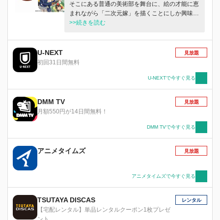
そこにある普通の美術部を舞台に、絵の才能に恵
まれながら「二次元嫁」を描くことにしか興味の
ない内巻くんと、そんな内巻くんのことがどうに
>>続きを読む
も気になっちゃう宇佐美さん。そして２人を気に
していないようで気にしている、いつも寝てばか
りの部長、さらになんとなく気配だけはしている
U-NEXT
見放題
謎の部員コレットさん。そんな美術部で今日も何
初回31日間無料
かが起こる……。
U-NEXTで今すぐ見る
DMM TV
見放題
月額550円が14日間無料！
DMM TVで今すぐ見る
アニメタイムズ
見放題
アニメタイムズで今すぐ見る
TSUTAYA DISCAS
レンタル
【宅配レンタル】単品レンタルクーポン1枚プレゼ
ント