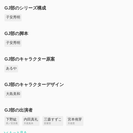
GJ部のシリーズ構成
子安秀明
GJ部の脚本
子安秀明
GJ部のキャラクター原案
あるや
GJ部のキャラクターデザイン
大島美和
GJ部の出演者
下野紘
内田真礼
三森すずこ
宮本侑芽
四ノ宮京夜
天使真央
皇紫音
天使恵
もっと見る