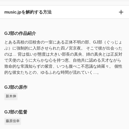
music.jpを解約する方法
GJ部の作品紹介
とある高校の旧校舎の一室にある正体不明の部、GJ部（ぐっじょ
ぶ）に強制的に入部させられた四ノ宮京夜。 そこで彼が出会った
のは… 背は低いが態度は大きい部長の真央、姉の真央とは正反対
で天使のように大らかな心を持つ恵、自他共に認める天才ながら
致命的な常識知らずの紫音、いつも腹ぺこ不思議な綺羅々。 個性
的な彼女たちとの、ゆるふわな時間が流れていく…。
GJ部の原作
新木伸
GJ部の監督
藤原佳幸