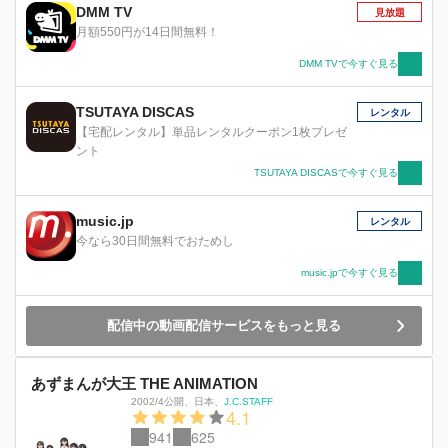
DMM TV
見放題
月額550円が14日間無料！
DMM TVで今すぐ見る
TSUTAYA DISCAS
レンタル
【宅配レンタル】単品レンタルクーポン1枚プレゼ
ント
TSUTAYA DISCASで今すぐ見る
music.jp
レンタル
今なら30日間無料でおためし
music.jpで今すぐ見る
配信中の動画配信サービスをもっと見る
あずまんが大王 THE ANIMATION
2002/4公開
、
日本
、
J.C.STAFF
4.1
941
625