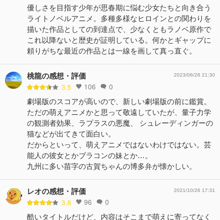
優しさを目指す少年が思春期に悩む少女たちと向き合う
ライトノベルアニメ。多種多様なヒロインとの関わりを
描いた作品としての到達点で、少なくともラノベ原作で
これ以降ないと歴史が証明している。何かとギャップに
頼りがちな最近の作品とは一線を画して真っ直ぐ。
桃龍の感想・評価
2023/06/26 21:30
106
0
3.5
劇場版のスコアが高いので、新しい劇場版の前に鑑賞。
ただの萌えアニメかと思って敬遠していたが、量子力学
の観測者効果、ラプラスの悪魔、 シュレーディンガーの
猫などが出てきて面白い。
だからといって、萌えアニメではないわけではない。芸
能人の彼女とかブラコンの妹とか…。
九州に多い苗字の古賀ちゃんの博多弁が懐かしい。
レオの感想・評価
2021/10/26 17:31
96
0
3.8
酷いタイトルだけど、内容はそこまで萌えに寄ってなく