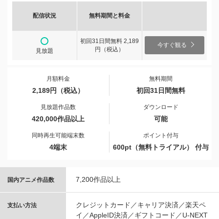
配信状況
無料期間と料金
初回31日間無料 2,189
今すぐ観る
円（税込）
見放題
月額料金
無料期間
2,189円（税込）
初回31日間無料
見放題作品数
ダウンロード
420,000作品以上
可能
同時再生可能端末数
ポイント付与
4端末
600pt（無料トライアル） 付与
7,200作品以上
国内アニメ作品数
クレジットカード／キャリア決済／楽天ペ
支払い方法
イ／AppleID決済／ギフトコード／U-NEXT