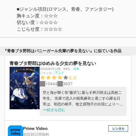
■ジャンル項目(ロマンス、青春、ファンタジー)
胸キュン度：☆☆☆
切ない度：☆☆☆☆
こじらせ度：☆☆☆☆
『青春ブタ野郎はバニーガール先輩の夢を見ない』に似ている作品
青春ブタ野郎はゆめみる少女の夢を見ない
2019/6/15上映
、
89分
、
日本
ジャンル：
アニメ
4.0
10444
3637
空と海が輝く街“藤沢”に暮らす梓川咲太は高校二
年生。 先輩で恋人の桜島麻衣と過ごす心躍る日
常は、初恋の相手、牧之原翔子の出現により一変
する。 何故か翔子は「中学生」と「大人」がふ
>>続きを読む
たり存在しているのだ。 やむなく翔子と一緒に
住むことになった咲太は「大人翔子」に翻弄さ
れ、麻衣との関係がぎくしゃくしてしまう。 そ
Prime Video
レンタル
んな中、「中学生翔子」が重い病気を患っている
初回30日間無料