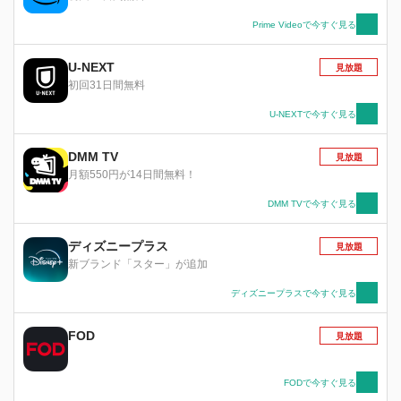
ことが判明し、咲太の傷跡が疼き始める――。
Prime Videoで今すぐ見る
U-NEXT
見放題
初回31日間無料
U-NEXTで今すぐ見る
DMM TV
見放題
月額550円が14日間無料！
DMM TVで今すぐ見る
ディズニープラス
見放題
新ブランド「スター」が追加
ディズニープラスで今すぐ見る
FOD
見放題
FODで今すぐ見る