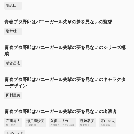
鴨志田一
青春ブタ野郎はバニーガール先輩の夢を見ないの監督
増井壮一
青春ブタ野郎はバニーガール先輩の夢を見ないのシリーズ構
成
横谷昌宏
青春ブタ野郎はバニーガール先輩の夢を見ないのキャラクタ
ーデザイン
田村里美
青春ブタ野郎はバニーガール先輩の夢を見ないの出演者
石川界人
瀬戸麻沙美
久保ユリカ
種﨑敦美
東山奈央
梓川咲太
桜島麻衣
梓川かえで／梓川花楓
双葉理央
古賀朋絵
水瀬いのり