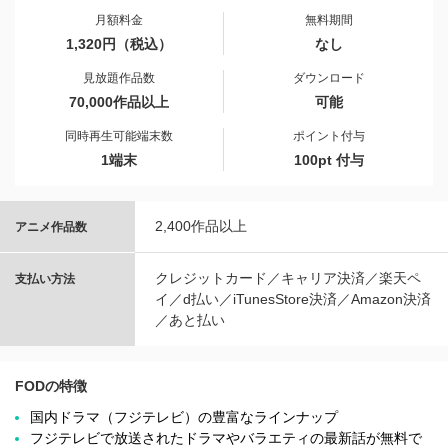
月額料金
無料期間
1,320円（税込）
なし
見放題作品数
ダウンロード
70,000作品以上
可能
同時再生可能端末数
ポイント付与
1端末
100pt 付与
2,400作品以上
アニメ作品数
クレジットカード／キャリア決済／楽天ペ
支払い方法
イ／d払い／iTunesStore決済／Amazon決済
／あと払い
FODの特徴
国内ドラマ（フジテレビ）の豊富なラインナップ
フジテレビで放送されたドラマやバラエティの最新話が無料で