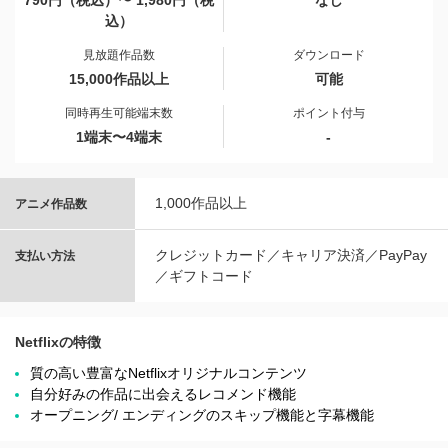
790円（税込）〜 1,980円（税
なし
込）
見放題作品数
ダウンロード
15,000作品以上
可能
同時再生可能端末数
ポイント付与
1端末〜4端末
-
1,000作品以上
アニメ作品数
クレジットカード／キャリア決済／PayPay
支払い方法
／ギフトコード
Netflixの特徴
質の高い豊富なNetflixオリジナルコンテンツ
自分好みの作品に出会えるレコメンド機能
オープニング/ エンディングのスキップ機能と字幕機能