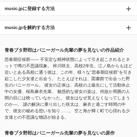
music.jpに登録する方法
music.jpを解約する方法
青春ブタ野郎はバニーガール先輩の夢を見ないの作品紹介
思春期症候群―― 不安定な精神状態によって引き起こされるとネ
ットで噂の不思議現象。 梓川咲太、高校2年生。江ノ島からもほど
近いとある高校に通う彼は、この年、様々な“思春期症候群”を引き
起こした少女達と出会う。 たとえばそれは、図書館で出会った野
生のバニーガール。 彼女の正体は、高校の上級生にして活動休止
中の女優、桜島麻衣先輩。 魅惑的な彼女の姿は、何故か周囲の人
間の目には映っていなかった。 彼女はなぜ見えなくなってしまう
のか―。 謎の解決に乗り出した咲太は、麻衣と過ごす時間の中
で、彼女の秘める想いを知り……。 空と海が輝く町で心揺れる少
女達との不思議な物語が始まる。
青春ブタ野郎はバニーガール先輩の夢を見ないの原作