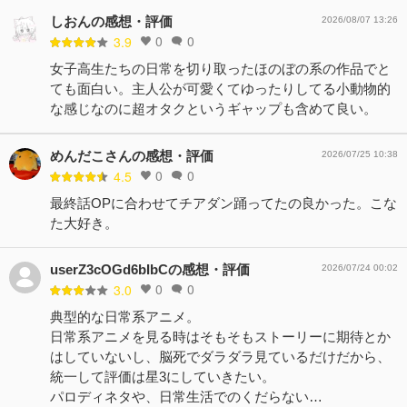
しおんの感想・評価
2026/08/07 13:26
0
0
3.9
女子高生たちの日常を切り取ったほのぼの系の作品でと
ても面白い。主人公が可愛くてゆったりしてる小動物的
な感じなのに超オタクというギャップも含めて良い。
めんだこさんの感想・評価
2026/07/25 10:38
0
0
4.5
最終話OPに合わせてチアダン踊ってたの良かった。こな
た大好き。
userZ3cOGd6bIbCの感想・評価
2026/07/24 00:02
0
0
3.0
典型的な日常系アニメ。
日常系アニメを見る時はそもそもストーリーに期待とか
はしていないし、脳死でダラダラ見ているだけだから、
統一して評価は星3にしていきたい。
パロディネタや、日常生活でのくだらない…