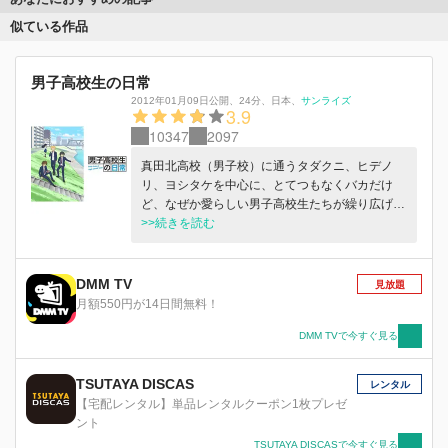
似ている作品
男子高校生の日常
2012年01月09日公開
、
24分
、
日本
、
サンライズ
3.9
10347
2097
真田北高校（男子校）に通うタダクニ、ヒデノ
リ、ヨシタケを中心に、とてつもなくバカだけ
ど、なぜか愛らしい男子高校生たちが繰り広げる
ハイスクールリアルライフコメディ！
>>続きを読む
DMM TV
見放題
月額550円が14日間無料！
DMM TVで今すぐ見る
TSUTAYA DISCAS
レンタル
【宅配レンタル】単品レンタルクーポン1枚プレゼ
ント
TSUTAYA DISCASで今すぐ見る