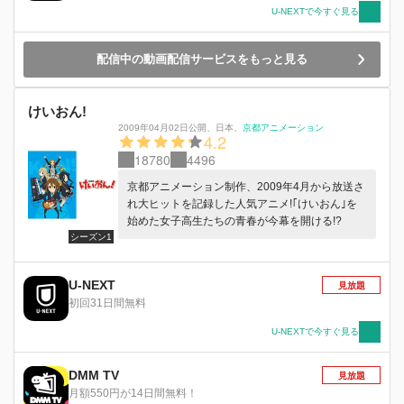
U-NEXTで今すぐ見る
配信中の動画配信サービスをもっと見る
けいおん!
2009年04月02日公開
、
日本
、
京都アニメーション
4.2
18780
4496
京都アニメーション制作、2009年4月から放送さ
れ大ヒットを記録した人気アニメ!｢けいおん｣を
始めた女子高生たちの青春が今幕を開ける!?
シーズン1
U-NEXT
見放題
初回31日間無料
U-NEXTで今すぐ見る
DMM TV
見放題
月額550円が14日間無料！