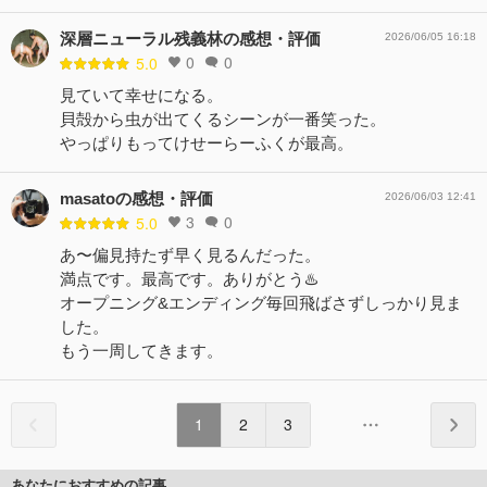
深層ニューラル残義林の感想・評価
2026/06/05 16:18
0
0
5.0
見ていて幸せになる。
貝殻から虫が出てくるシーンが一番笑った。
やっぱりもってけせーらーふくが最高。
masatoの感想・評価
2026/06/03 12:41
3
0
5.0
あ〜偏見持たず早く見るんだった。
満点です。最高です。ありがとう♨️
オープニング&エンディング毎回飛ばさずしっかり見ま
した。
もう一周してきます。
1
2
3
あなたにおすすめの記事