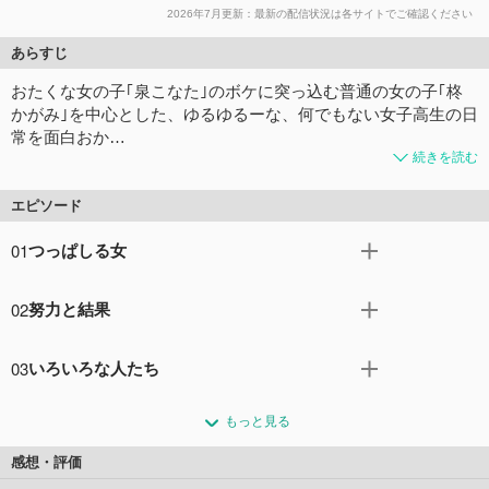
2026年7月更新：最新の配信状況は各サイトでご確認ください
あらすじ
おたくな女の子｢泉こなた｣のボケに突っ込む普通の女の子｢柊
かがみ｣を中心とした、ゆるゆるーな、何でもない女子高生の日
常を面白おか…
続きを読む
エピソード
01
つっぱしる女
高校2年生の女子校生｢泉こなた｣はクラスメイトの｢柊つか
02
努力と結果
さ｣、｢高良みゆき｣と、今日も、いつものゆるゆる談義。
｢チョココロネって、太い方、細い方、どっちが頭なんだ
宿題を早くにやってしまう子となかなかやらない子がい
ろうね・・・｣。そういえば、どっちが頭なんだろう
03
いろいろな人たち
る。｢柊かがみ｣は前者で、妹の｢柊つかさ｣は、後者であ
か・・・。
る。なかなかやらないで最後になって｢宿題写させて｣と
双子には、｢一卵性双生児｣と｢二卵性双生児｣がある。そう
コメント6件
拍手11回
堂々と言ってのける｢泉こなた｣という子もいる。
もっと見る
いえば、｢柊かがみ｣と｢柊つかさ｣は双子だけれどもどっち
コメント4件
拍手11回
なんだろうか。｢柊かがみ｣はてきぱきした性格で、｢柊つ
感想・評価
かさ｣はおっとりした性格なので、やはり｢二卵性｣なのだ