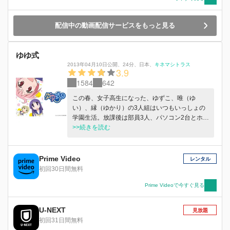
配信中の動画配信サービスをもっと見る
ゆゆ式
2013年04月10日公開
、
24分
、
日本
、
キネマシトラス
3.9
1584
642
この春、女子高生になった、ゆずこ、唯（ゆ
い）、縁（ゆかり）の3人組はいつもいっしょの
学園生活。放課後は部員3人、パソコン2台とホワ
イトボード1台の『情報処理部』で、てきとうに
>>続きを読む
決めた単語をググってその結果でまたおしゃべ
り。なんでもない日常は、たまにイベントも発生
するけど、やっぱり女の子がいちゃいちゃするだ
Prime Video
レンタル
け。でもなぜか目が離せない新世代女子高生コミ
初回30日間無料
ュニケーション。ゆとりかわいい学園生活は、遊
びと部活とところにより百合要素。ノーイベン
Prime Videoで今すぐ見る
ト・グッドライフ！ それがこの3人の“ゆゆ式（ル
ール）”！
U-NEXT
見放題
初回31日間無料