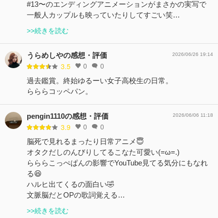
#13〜のエンディングアニメーションがまさかの実写で
一般人カップルも映っていたりしてすごい笑…
>>続きを読む
うらめしやの感想・評価
2026/06/26 19:14
0
0
3.5
過去鑑賞。終始ゆるーい女子高校生の日常。
らららコッペパン。
pengin1110の感想・評価
2026/06/06 11:18
0
0
3.9
脳死で見れるまったり日常アニメ😇
オタクだしのんびりしてるこなた可愛い(=ω=.)
らららこっぺぱんの影響でYouTube見てる気分にもなれ
る😆
ハルヒ出てくるの面白い🤣
文脈脳だとOPの歌詞覚える…
>>続きを読む