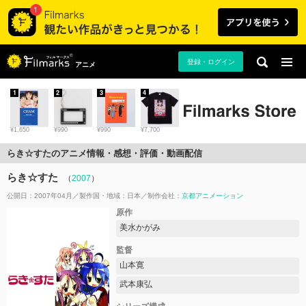
登録・ログイン
アニメ
1
2
3
4
¥1,650
¥990
¥990
¥7,700
らき☆すたのアニメ情報・感想・評価・動画配信
らき☆すた
（
2007
）
公開日：2007年04月
製作国・地域：
日本
制作会社：
京都アニメーション
原作
美水かがみ
監督
山本寛
武本康弘