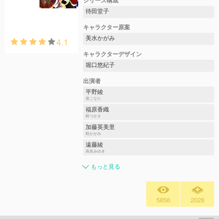
シリーズ構成
待田堂子
キャラクター原案
美水かがみ
4.1
キャラクターデザイン
堀口悠紀子
出演者
平野綾
泉こなた
福原香織
柊つかさ
加藤英美里
柊かがみ
遠藤綾
高良みゆき
もっと見る
5856
2028