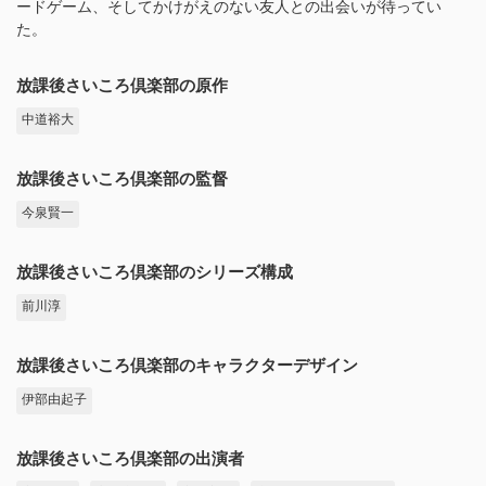
ードゲーム、そしてかけがえのない友人との出会いが待ってい
た。
放課後さいころ倶楽部の原作
中道裕大
放課後さいころ倶楽部の監督
今泉賢一
放課後さいころ倶楽部のシリーズ構成
前川淳
放課後さいころ倶楽部のキャラクターデザイン
伊部由起子
放課後さいころ倶楽部の出演者