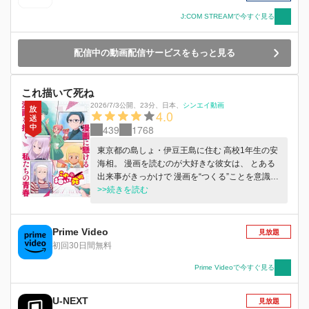
J:COM STREAMで今すぐ見る
配信中の動画配信サービスをもっと見る
これ描いて死ね
2026/7/3公開
、
23分
、
日本
、
シンエイ動画
4.0
439
1768
東京都の島しょ・伊豆王島に住む 高校1年生の安
海相。 漫画を読むのが大好きな彼女は、 とある
出来事がきっかけで 漫画を“つくる”ことを意識し
始める…… 少女が踏み出す 漫画創りの道は、果
>>続きを読む
たして！？ 知っているようで知らない漫画創作
の世界。 作品を生み出す苦しみも歓びも 余さず
詰め込んだ漫画浪漫成長譚！！！ 漫画を愛する
Prime Video
見放題
全ての人に届けッ！！
初回30日間無料
Prime Videoで今すぐ見る
U-NEXT
見放題