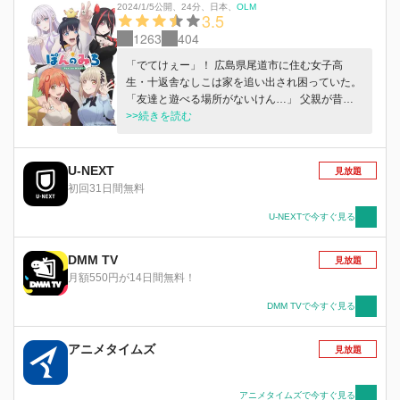
2024/1/5公開
、
24分
、
日本
、
OLM
3.5
1263
404
「でてけぇー」！ 広島県尾道市に住む女子高
生・十返舎なしこは家を追い出され困っていた。
「友達と遊べる場所がないけん…」 父親が昔経
営していた雀荘が今は空き家になっていることを
>>続きを読む
知ったなしこは、みんなで集まれる場所に作り直
すことを決めた。友達のぱい、泉とともに。 遊
び場を手に入れたなしこたちは、遊んだり、料理
U-NEXT
見放題
をしたり、お茶をしたり、時々麻雀をしたり…。
初回31日間無料
そんな、なんでもない日常が愛おしくなる物語で
す。
U-NEXTで今すぐ見る
DMM TV
見放題
月額550円が14日間無料！
DMM TVで今すぐ見る
アニメタイムズ
見放題
アニメタイムズで今すぐ見る