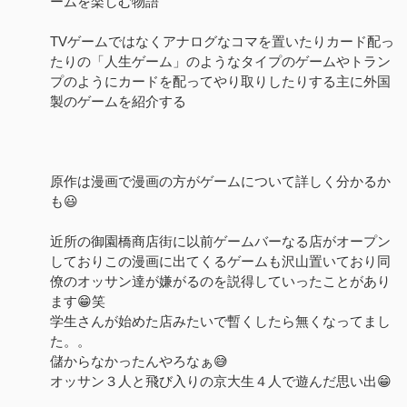
ームを楽しむ物語
TVゲームではなくアナログなコマを置いたりカード配っ
たりの「人生ゲーム」のようなタイプのゲームやトラン
プのようにカードを配ってやり取りしたりする主に外国
製のゲームを紹介する
原作は漫画で漫画の方がゲームについて詳しく分かるか
も😃
近所の御園橋商店街に以前ゲームバーなる店がオープン
しておりこの漫画に出てくるゲームも沢山置いており同
僚のオッサン達が嫌がるのを説得していったことがあり
ます😁笑
学生さんが始めた店みたいで暫くしたら無くなってまし
た。。
儲からなかったんやろなぁ😅
オッサン３人と飛び入りの京大生４人で遊んだ思い出😁