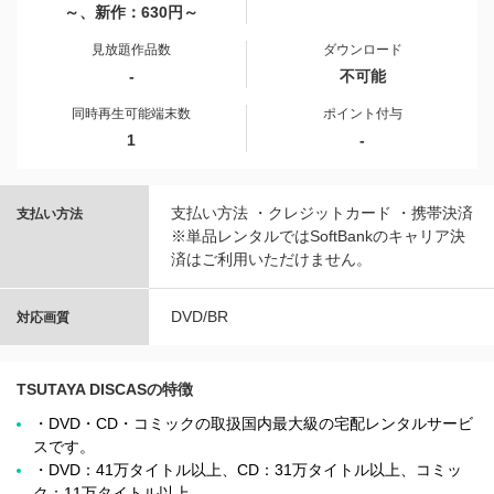
～、新作：630円～
見放題作品数
ダウンロード
-
不可能
同時再生可能端末数
ポイント付与
1
-
支払い方法 ・クレジットカード ・携帯決済
支払い方法
※単品レンタルではSoftBankのキャリア決
済はご利用いただけません。
DVD/BR
対応画質
TSUTAYA DISCASの特徴
・DVD・CD・コミックの取扱国内最大級の宅配レンタルサービ
スです。
・DVD：41万タイトル以上、CD：31万タイトル以上、コミッ
ク：11万タイトル以上