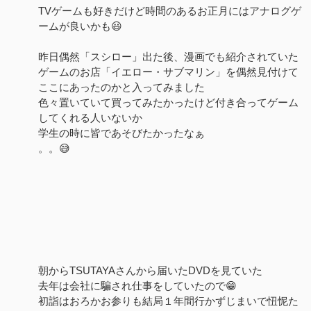
TVゲームも好きだけど時間のあるお正月にはアナログゲ
ームが良いかも😃
昨日偶然「スシロー」出た後、漫画でも紹介されていた
ゲームのお店「イエロー・サブマリン」を偶然見付けて
ここにあったのかと入ってみました
色々置いていて買ってみたかったけど付き合ってゲーム
してくれる人いないか
学生の時に皆であそびたかったなぁ
。。😅
朝からTSUTAYAさんから届いたDVDを見ていた
去年は会社に騙され仕事をしていたので😁
初詣はおろかお参りも結局１年間行かずじまいで忸怩た