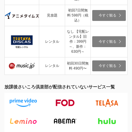
初回7日間無
見放題
料 598円（税
今すぐ観る
込）
なし 【宅配レ
ンタル】旧
レンタル
作：399円
今すぐ観る
～、新作：
630円～
初回30日間無
レンタル
今すぐ観る
料 490円〜
放課後さいころ倶楽部が配信されていないサービス一覧