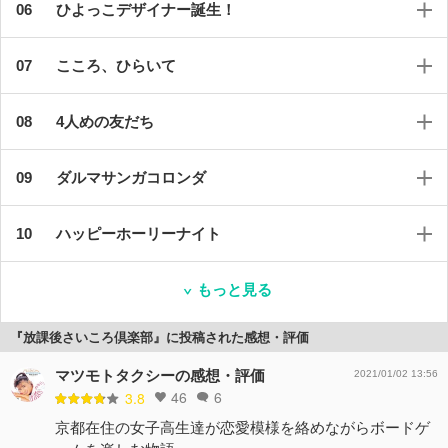
ひよっこデザイナー誕生！
こころ、ひらいて
4人めの友だち
ダルマサンガコロンダ
ハッピーホーリーナイト
もっと見る
『放課後さいころ倶楽部』に投稿された感想・評価
マツモトタクシーの感想・評価
2021/01/02 13:56
46
6
3.8
京都在住の女子高生達が恋愛模様を絡めながらボードゲ