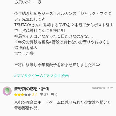
る思いが。。😅
今年聴き初めをジャズ・オルガンの「ジャック・マクダ
フ」先生にして🎵
TSUTAYAさんに返却するDVDを２本観てからポスト経由
で上賀茂神社さんに参拝に📮
神馬ちゃんはいなかった１日だけなのかな。。
２年分お賽銭も奮発&普段は買わないお守りやおみくじ
御神酒を購入
吉でした😃
王将に移動し今年初餃子を済ませ帰りました🥟😁
#マツタクゲーム
#マツタク漫画
夢野猫の感想・評価
2020/10/16 10:25
27
0
3.0
京都を舞台にボードゲームに魅せられた少女達を描いた
青春部活作品。