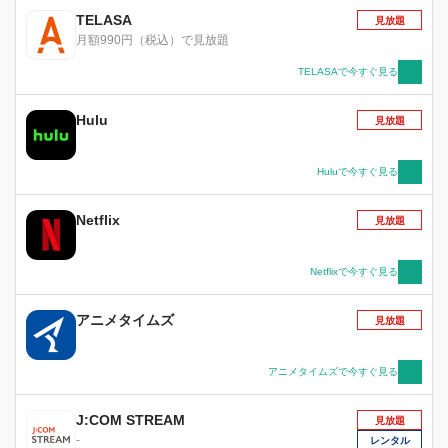
TELASA
見放題
月額990円（税込）で見放題
TELASAで今すぐ見る
Hulu
見放題
Huluで今すぐ見る
Netflix
見放題
Netflixで今すぐ見る
アニメタイムズ
見放題
アニメタイムズで今すぐ見る
J:COM STREAM
見放題
-
レンタル