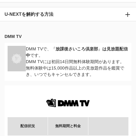
U-NEXTを解約する方法
DMM TV
DMM TVで、『
放課後さいころ倶楽部
』
は見放題配信
中
です。
DMM TVには初回14日間無料体験期間があります。
無料体験中は15,000作品以上の見放題作品を鑑賞で
き、いつでもキャンセルできます。
配信状況
無料期間と料金