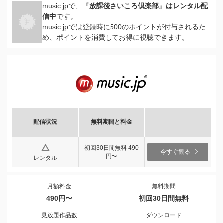
music.jpで、『
放課後さいころ倶楽部
』
はレンタル配
信中
です。
music.jpでは登録時に500のポイントが付与されるた
め、ポイントを消費してお得に視聴できます。
配信状況
無料期間と料金
初回30日間無料 490
今すぐ観る
円〜
レンタル
月額料金
無料期間
490円〜
初回30日間無料
見放題作品数
ダウンロード