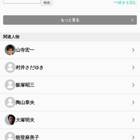
>>続きを読む
映画
もっと見る
関連人物
山寺宏一
村井さだゆき
飯塚昭三
陶山章央
大塚明夫
能登麻美子