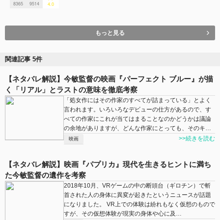
8365
9514
4.0
もっと見る
関連記事 5件
【ネタバレ解説】今敏監督の映画『パーフェクト ブルー』が描
く「リアル」とラストの意味を徹底考察
「処女作にはその作家のすべてが詰まっている」とよく
言われます。いろいろなデビューの仕方があるので、す
べての作家にこれが当てはまることなのかどうかは議論
の余地がありますが、どんな作家にとっても、そのキ…
>>続きを読む
映画
【ネタバレ解説】映画『パプリカ』現代を生きるヒントに満ち
た今敏監督の遺作を考察
2018年10月、VRゲームの中の断頭台（ギロチン）で斬
首された人の身体に異変が起きたというニュースが話題
になりました。 VR上での体験は紛れもなく仮想のもので
すが、その仮想体験が現実の身体や心に及…