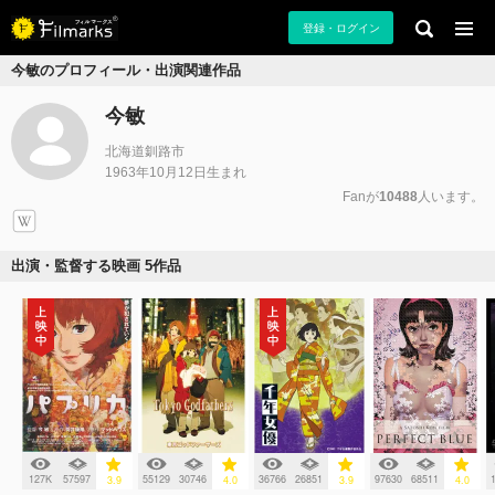
登録・ログイン
今敏のプロフィール・出演関連作品
今敏
北海道釧路市
1963年10月12日生まれ
Fanが
10488
人います。
出演・監督する映画 5作品
127K
57597
55129
30746
36766
26851
97630
68511
3.9
4.0
3.9
4.0