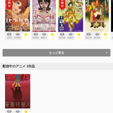
127K
57597
97630
68511
36766
26851
55129
30746
3.9
4.0
3.9
4.0
もっと見る
配信中のアニメ 1作品