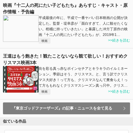
映画『十二人の死にたい子どもたち』あらすじ・キャスト・原
作情報・予告編
平成最後の年に、平成で一番ヤバい日本映画の公開が決
定した。監督・堤幸彦が「面白すぎて、人に観せたくな
い。棺桶に持っていきたい」と暴露した冲方丁原作の映
画『十二人の死にたい子どもたち』が、2019年1…
>>続きを読む
映画
王道はもう飽きた！観たことないなら観て欲しい！おすすめク
リスマス映画3本
街を彩る真っ赤なポインセチアとキラキラのイルミネー
ション。季節はそう、クリスマス。と、言う訳でクリス
マス大好き！って方も、クリスマスなんて糞食らえ！っ
て方ももれなくクリスマスシーズン真っ只中。クリス…
>>続きを読む
映画
『東京ゴッドファーザーズ』の記事・ニュースを全て見る
似ている作品