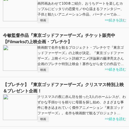
画邦画あわせて100本ご紹介。おうちデートを楽しむカ
ップルにピッタリの恋愛モノや心温まるファンタジー、
子供と観たいアニメーション作品、パーティーでみ…
>>続きを読む
映画
今敏監督作品『東京ゴッドファーザーズ』チケット販売中
【Filmarksの上映企画・プレチケ】
映画館で名作を観るプロジェクト・プレチケで『東京ゴ
ッドファーザーズ』の上映が決定。『東京ゴッドファー
ザーズ』上映イベント詳細アニメ評論家の藤津亮太さん
企画のプレチケ特別上映会！寡作ながら全ての作品で…
>>続きを読む
映画
【プレチケ】『東京ゴッドファーザーズ』クリスマス特別上映
＆プレゼント企画！
クリスマスの夜に赤ん坊を拾った3人のホームレスが、わ
ずかな手掛かりを頼りに母親を探し始め、さまざまな事
件に巻き込まれていく傑作アニメーション『東京ゴッド
ファーザーズ』。名作を映画館で観るプロジェクト…
>>続きを読む
映画