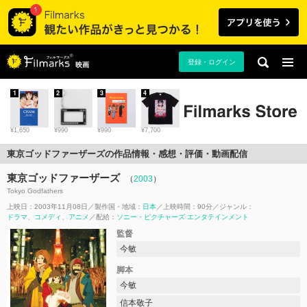
登録・ログイン
映画
1
2
3
4
¥1,650
¥990
¥990
¥7,700
東京ゴッドファーザーズの作品情報・感想・評価・動画配信
東京ゴッドファーザーズ
（
2003
）
Tokyo Godfathers
上映日：2003年11月08日
製作国・地域：
日本
上映時間：90分
ジャンル：
ドラマ
コメディ
アニメ
配給：
ソニー・ピクチャーズ エンタテインメント
監督
今敏
脚本
今敏
信本敬子