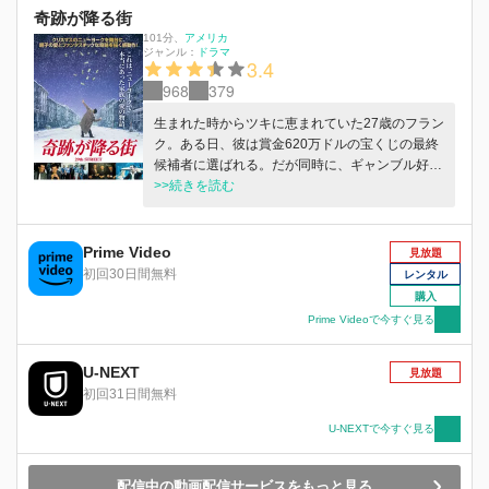
奇跡が降る街
101分
、
アメリカ
ジャンル：
ドラマ
3.4
968
379
生まれた時からツキに恵まれていた27歳のフラン
ク。ある日、彼は賞金620万ドルの宝くじの最終
候補者に選ばれる。だが同時に、ギャンブル好き
の父親がギャングに1万ドルの借金をしているこ
>>続きを読む
とが判明。それを知ったフランクは、ある一大決
心をする…。
Prime Video
見放題
初回30日間無料
レンタル
購入
Prime Videoで今すぐ見る
U-NEXT
見放題
初回31日間無料
U-NEXTで今すぐ見る
配信中の動画配信サービスをもっと見る