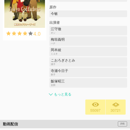
原作
今敏
出演者
江守徹
4.0
ギン
梅垣義明
ハナ
岡本綾
ミユキ
こおろぎさとみ
清子
寺瀬今日子
幸子
飯塚昭三
太田
もっと見る
55097
30721
動画配信
PR