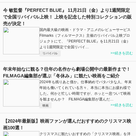
今 敏監督『PERFECT BLUE』 11月21日（金）より1週間限定
で全国リバイバル上映！ 上映を記念した特別コレクションの販
売が決定！
国内最大級の映画・ドラマ・アニメのレビューサービス
Filmarks（フィルマークス）主催のリバイバル上映プロ
ジェクトにて、『PERFECT BLUE』を11月21日（金）
より1週間限定で全国リバイ…
>>続きを読む
リバイバル
年末年始なに観る？往年の名作から劇場公開中の最新作まで！
FILMAGA編集部が選ぶ「冬休み」に観たい映画をご紹介
2024年も残りあと僅か。仕事納めでバタバタな人、年末
年始も働いてくれている方々、本当に本当にお疲れ様で
した。何かと忙しい時期ですが、ホッと一息ついて映画
を観ませんか？ FILMAGA編集部が選んだ…
>>続きを読む
映画
【2024年最新版】映画ファンが選んだおすすめのクリスマス映
画100選！
クリスマスに観たいおすすめの「クリスマス映画」を洋