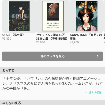
OPUS 《完全版》
セラフィム 2億6661万
KON’S TONE 「妄想」の
¥3,850
3336の翼 《増補復刻版》
産物
¥3,080
¥2,970
他のグッズを見る
あらすじ
『千年女優』『パプリカ』の今敏監督が描く長編アニメーショ
ン。クリスマスの夜に赤ん坊を拾った3人のホームレスが、わず
かな手掛かりを…
続きを読む
みんなの反応