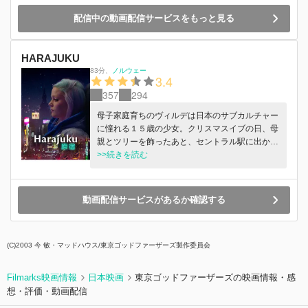
配信中の動画配信サービスをもっと見る
HARAJUKU
83分
、
ノルウェー
3.4
357
294
母子家庭育ちのヴィルデは日本のサブカルチャー
に憧れる１５歳の少女。クリスマスイブの日、母
親とツリーを飾ったあと、セントラル駅に出か
け、いつもの仲間たちと他愛もない時間を過ご
>>続きを読む
す。そこへ二人の児童福祉局員が現れ、引き立て
るようにヴィルデを病院へ連れていく。訪れた病
院で、母親が自殺で亡くなったことを聞かされた
動画配信サービスがあるか確認する
ヴィルデは、局員たちから勧められた施設に行く
ことを拒み、幼少期に離ればなれになった父親に
電話をかけるが…©2018 MAIPO FILM
(C)2003 今 敏・マッドハウス/東京ゴッドファーザーズ製作委員会
Filmarks映画情報
日本映画
東京ゴッドファーザーズの映画情報・感
想・評価・動画配信