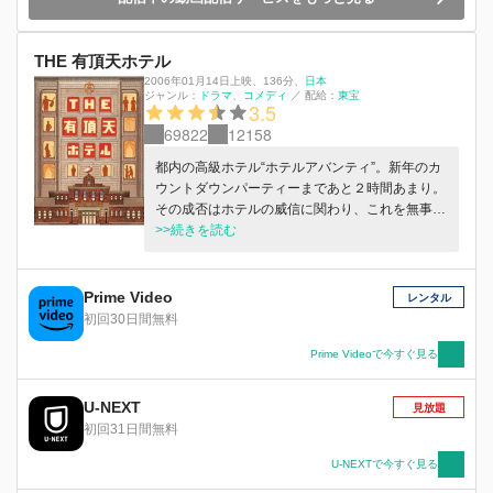
THE 有頂天ホテル
2006年01月14日上映
、
136分
、
日本
ジャンル：
ドラマ
コメディ
／
配給：
東宝
3.5
69822
12158
都内の高級ホテル“ホテルアバンティ”。新年のカ
ウントダウンパーティーまであと２時間あまり。
その成否はホテルの威信に関わり、これを無事終
えることが副支配人の新堂平吉に課せられた責
>>続きを読む
務。ところが、そんな新堂をあざ笑うかのよう
に、思いも掛けないトラブルが次々と発生する。
刻一刻と新年のカウントダウンが迫る中、従業員
Prime Video
レンタル
と“訳あり”宿泊者たちを襲う数々のハプニング。
初回30日間無料
はたして彼らは無事に新年を迎えることができる
のか？
Prime Videoで今すぐ見る
U-NEXT
見放題
初回31日間無料
U-NEXTで今すぐ見る