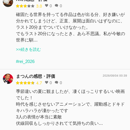
0
0
3.0
確固たる世界を持ってる作品は色が出る分、好き嫌いが
分かれてしまうけど、正直、展開は面白いはずなのに、
ラスト20分までついていけなかった。
でもラスト20分になったとき、あら不思議。私が今敏の
世界に馴…
>>続きを読む
#rei_2026
まつんの感想・評価
2026/08/04 00:39
0
0
4.7
季節違いの夏に観ましたが、凄くほっこりするいい映画
でした！
時代を感じさせないアニメーションで、躍動感とドキド
キハラハラが凄かったです
3人の表情が本当に素敵
伏線回収もしっかりされてて気持ちの良い…