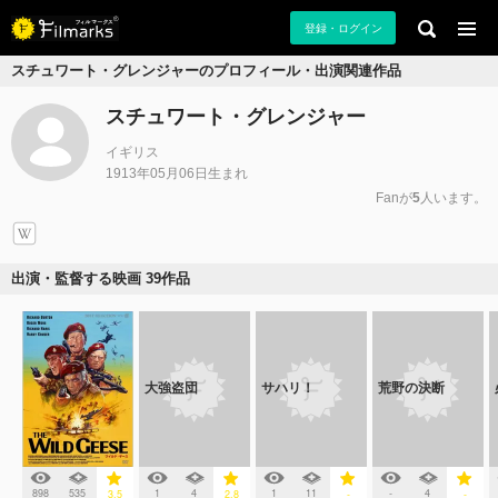
登録・ログイン
スチュワート・グレンジャーのプロフィール・出演関連作品
スチュワート・グレンジャー
イギリス
1913年05月06日生まれ
Fanが
5
人います。
出演・監督する映画 39作品
大強盗団
サハリ！
荒野の決断
898
535
1
4
1
11
-
4
3.5
2.8
-
-