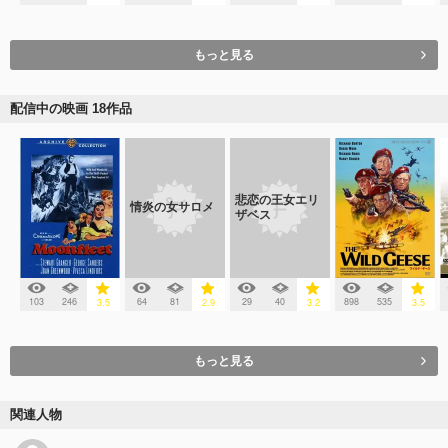
もっと見る
配信中の映画 18作品
悲恋の王女エリ
情炎の女サロメ
ザベス
103
246
64
81
29
40
898
535
3.5
2.9
3.2
3.5
もっと見る
関連人物