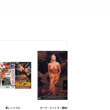
新レッドブル
カーマ・スートラ／最終章
告発／真実への逃亡