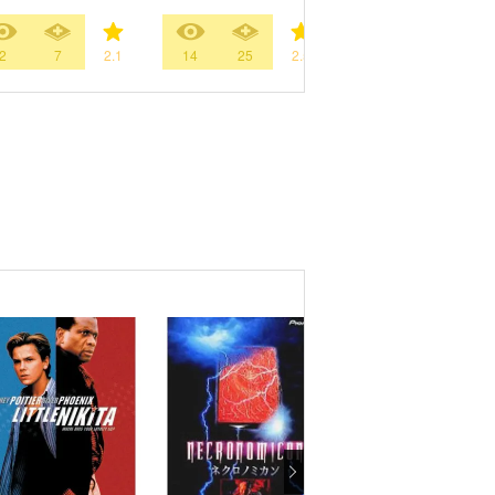
2
7
2.1
14
25
2.5
2
6
3.