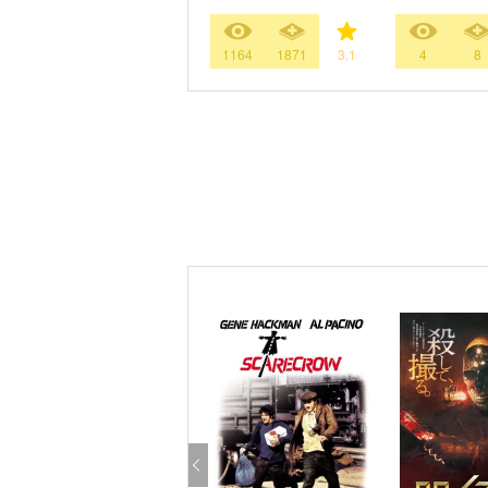
1164
1871
3.1
4
8