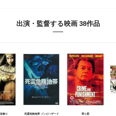
出演・監督する映画 38作品
首飾り
死霊危険地帯 ゾンビハザード
罪と罰