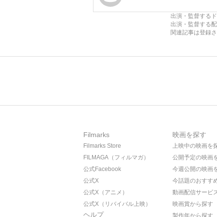
出演・監督するド
出演・監督する配
関連記事は登録さ
Filmarks
映画を探す
Filmarks Store
上映中の映画を
FILMAGA（フィルマガ）
公開予定の映画
公式Facebook
今週公開の映画
公式X
今話題のおすす
公式X（アニメ）
動画配信サービ
公式X（リバイバル上映）
映画賞から探す
ヘルプ
製作年から探す