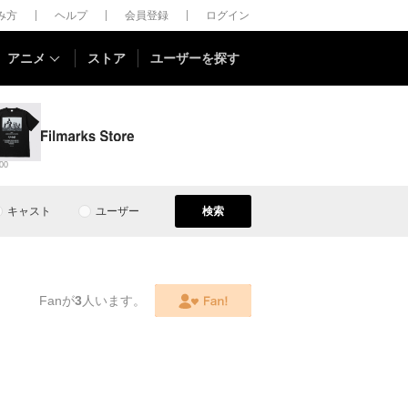
しみ方
ヘルプ
会員登録
ログイン
アニメ
ストア
ユーザーを探す
00
キャスト
ユーザー
検索
Fanが
3
人います。