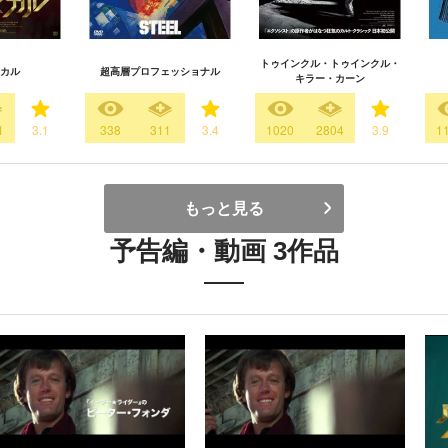
トゥインクル・トゥインクル・
カル
超高層プロフェッショナル
キラー・カーン
1
3.1
338
311
3.4
1020
2804
3.9
1
もっと見る
予告編・動画 3作品