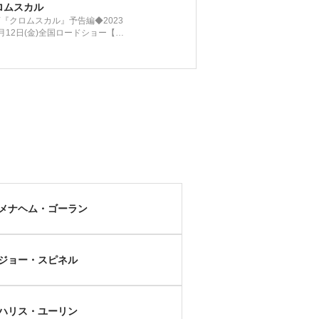
ロムスカル
『クロムスカル』予告編◆2023
月12日(金)全国ロードショー【公
】
メナヘム・ゴーラン
ジョー・スピネル
ハリス・ユーリン