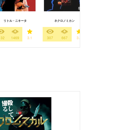
リトル・ニキータ
ネクロノミカン
地獄のコマンド
132
1469
3.1
307
667
3.4
463
246
3.