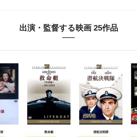
出演・監督する映画 25作品
湖
救命艇
潜航決戦隊