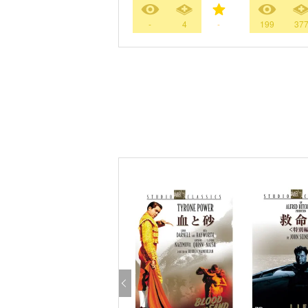
-
4
-
199
37