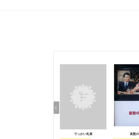
でっかい札束
哀愁の