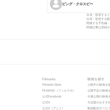
ビング・クロスビー
出演・監督するド
出演・監督する配
関連する予告編・
関連記事は登録さ
Filmarks
映画を探す
Filmarks Store
上映中の映画を
FILMAGA（フィルマガ）
公開予定の映画
公式Facebook
今週公開の映画
公式X
今話題のおすす
公式X（アニメ）
動画配信サービ