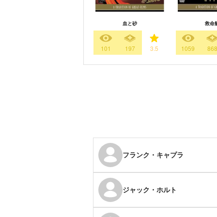
血と砂
救命
101
197
3.5
1059
86
フランク・キャプラ
ジャック・ホルト