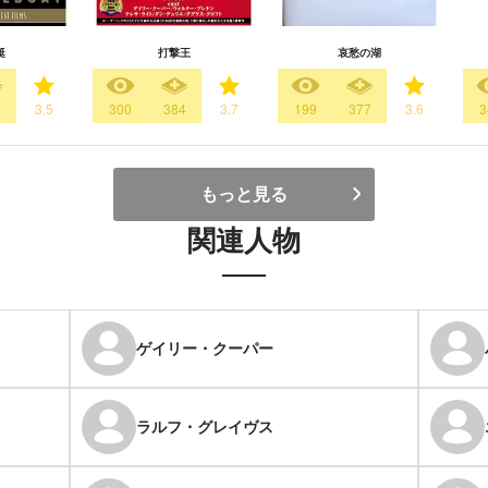
艇
打撃王
哀愁の湖
8
3.5
300
384
3.7
199
377
3.6
3
もっと見る
関連人物
ゲイリー・クーパー
ラルフ・グレイヴス