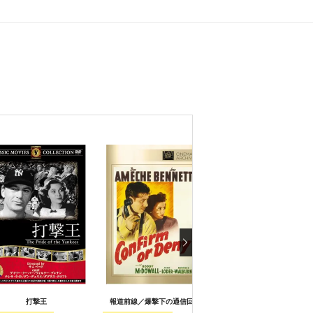
打撃王
報道前線／爆撃下の通信回線
血と砂