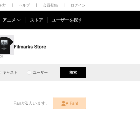
しみ方
ヘルプ
会員登録
ログイン
アニメ
ストア
ユーザーを探す
00
キャスト
ユーザー
検索
Fanが
1
人います。