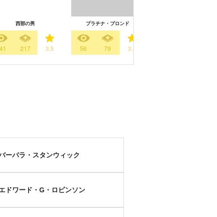
西部の男
プラチナ・ブロンド
貴方なしでは
41
217
3.5
56
79
3.4
38
41
3.
バーバラ・スタンウィック
エドワード・G・ロビンソン