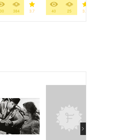
00
384
3.7
40
25
3.7
101
197
3.