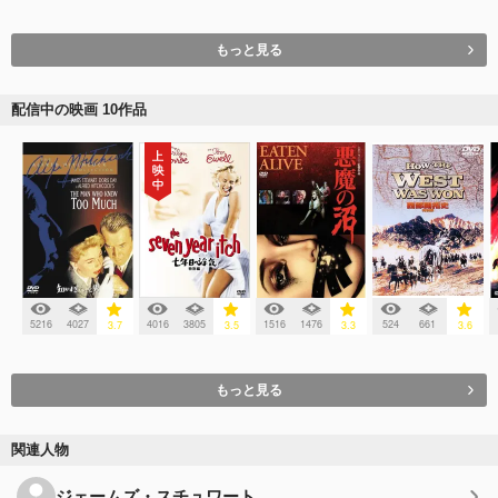
もっと見る
配信中の映画 10作品
5216
4027
4016
3805
1516
1476
524
661
3.7
3.5
3.3
3.6
もっと見る
関連人物
ジェームズ・スチュワート