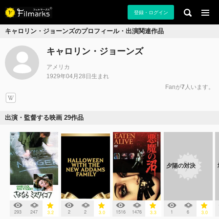
登録・ログイン
キャロリン・ジョーンズのプロフィール・出演関連作品
キャロリン・ジョーンズ
アメリカ
1929年04月28日生まれ
Fanが
7
人います。
出演・監督する映画 29作品
夕陽の対決
293
247
2
2
1516
1476
1
6
3.2
3.0
3.3
3.0