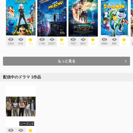
5354
816
113K
22257
7027
3931
8984
888
3.3
3.6
3.5
3.2
もっと見る
配信中のドラマ 1作品
シーズン2