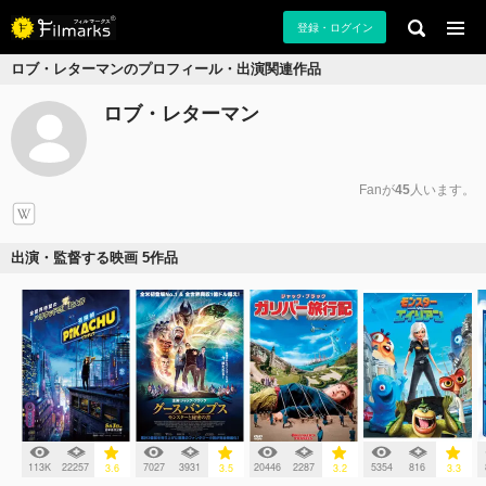
登録・ログイン
ロブ・レターマンのプロフィール・出演関連作品
ロブ・レターマン
Fanが
45
人います。
出演・監督する映画 5作品
113K
22257
7027
3931
20446
2287
5354
816
3.6
3.5
3.2
3.3