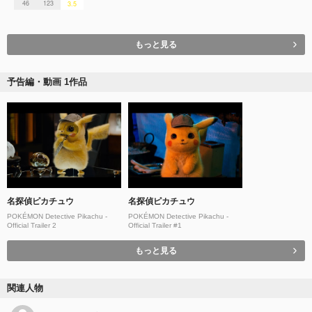
46
123
3.5
もっと見る
予告編・動画 1作品
名探偵ピカチュウ
名探偵ピカチュウ
POKÉMON Detective Pikachu -
POKÉMON Detective Pikachu -
Official Trailer 2
Official Trailer #1
もっと見る
関連人物