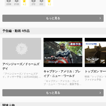
2258
2133
272
202
4.2
3.2
もっと見る
予告編・動画 4作品
アベンジャーズ／ドゥームズ
デイ
キャプテン・アメリカ：ブレ
トップガン マ
「アベンジャーズ／ドゥームズデ
イブ・ニュー・ワールド
映画『トップガン 
イ」ティザー予告｜12月18日[金] 劇
ファイナル予告
場公開
「キャプテン・アメリカ：ブレイ
ブ・ニュー・ワールド」最新予告｜
2025年2月14日（金）日米同時公
開！
もっと見る
関連人物