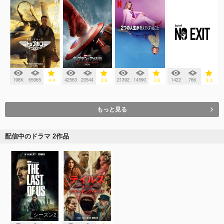
198K
65965
42563
20544
21392
14590
1422
766
4.4
3.8
3.8
3.3
もっと見る
配信中のドラマ 2作品
シーズン2