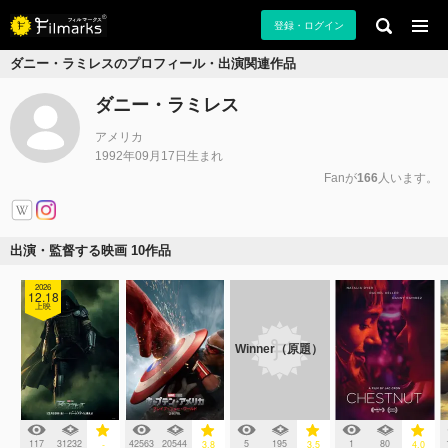
登録・ログイン
ダニー・ラミレスのプロフィール・出演関連作品
ダニー・ラミレス
アメリカ
1992年09月17日生まれ
Fanが
166
人います。
出演・監督する映画 10作品
2026
12.18
上映
Winner（原題）
117
31232
42563
20544
5
195
1
80
-
3.8
3.5
4.0