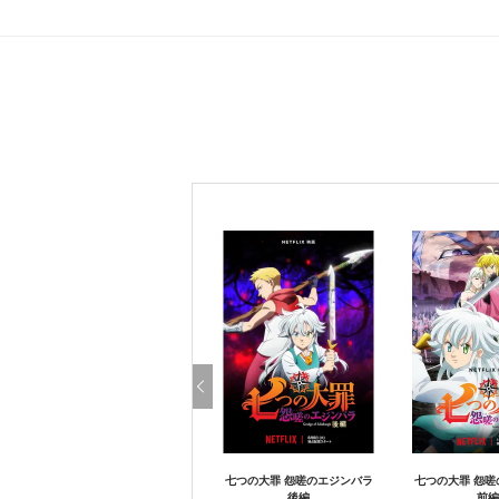
七つの大罪 怨嗟のエジンバラ
七つの大罪 怨嗟
後編
前編