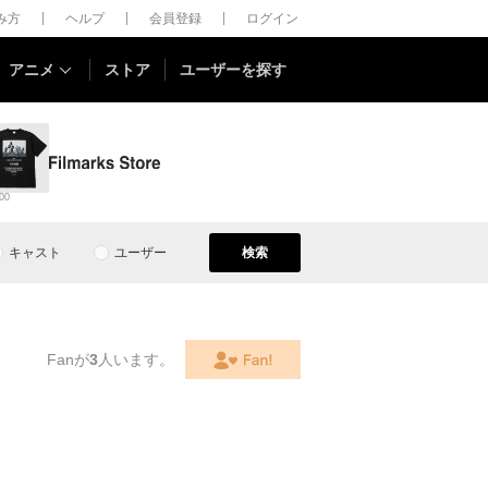
しみ方
ヘルプ
会員登録
ログイン
アニメ
ストア
ユーザーを探す
00
キャスト
ユーザー
検索
Fanが
3
人います。