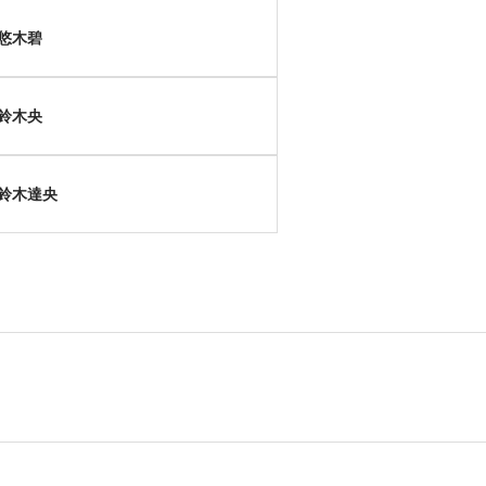
悠木碧
鈴木央
鈴木達央