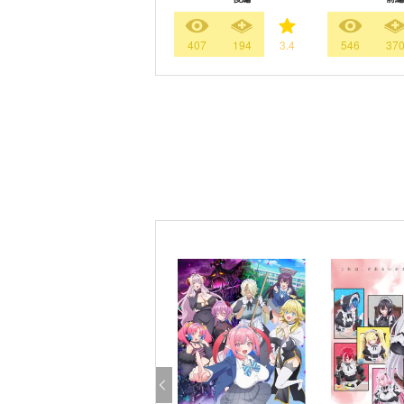
407
194
3.4
546
37