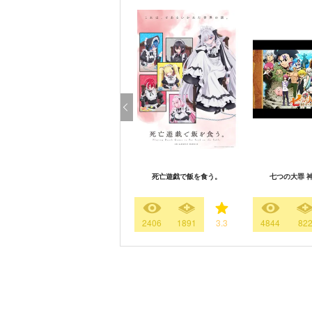
死亡遊戯で飯を食う。
七つの大罪 
2406
1891
3.3
4844
82