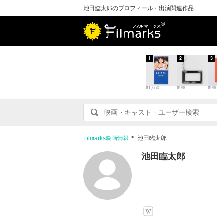
池田臨太郎のプロフィール・出演関連作品
1
2
3
¥1,650
¥990
¥99
Filmarks映画情報
池田臨太郎
池田臨太郎