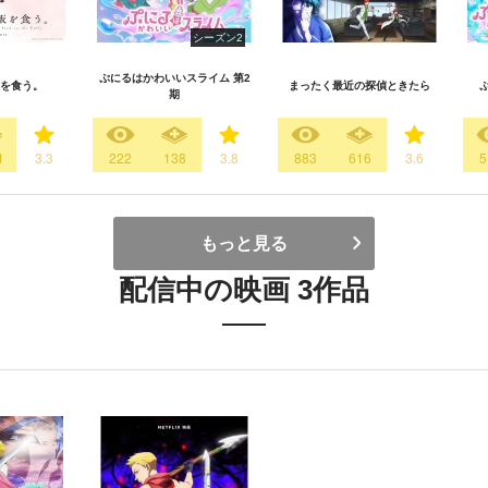
シーズン2
ぷにるはかわいいスライム 第2
を食う。
まったく最近の探偵ときたら
期
1
3.3
222
138
3.8
883
616
3.6
5
もっと見る
配信中の映画 3作品