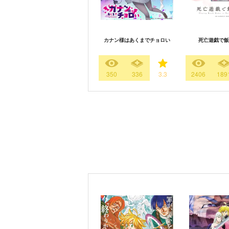
カナン様はあくまでチョロい
死亡遊戯で飯
350
336
3.3
2406
189