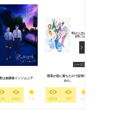
シーズン1
理系が恋に落ちたので証明して
君は放課後インソムニア
カナン様はあくまでチョロ
みた。
440
2422
3.8
2233
751
3.5
350
336
3.