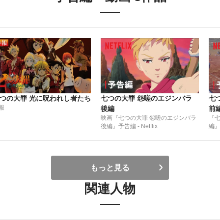
つの大罪 光に呪われし者たち
七つの大罪 怨嗟のエジンバラ
七
報
後編
前
映画『七つの大罪 怨嗟のエジンバラ
『七
後編』予告編 - Netflix
編』 
もっと見る
関連人物