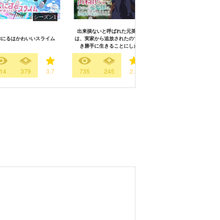
シーズン1
出来損ないと呼ばれた元英雄
ぷにるはかわいいスライム
は、実家から追放されたので好
君は放課後インソムニア
き勝手に生きることにした
14
379
3.7
735
245
2.3
2440
2422
3.