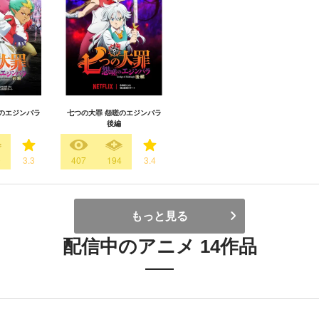
のエジンバラ
七つの大罪 怨嗟のエジンバラ
後編
0
3.3
407
194
3.4
もっと見る
配信中のアニメ 14作品