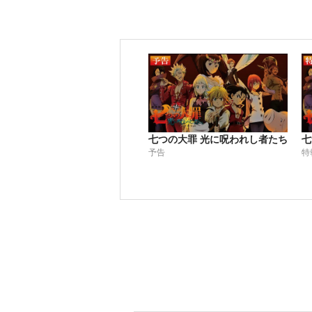
七つの大罪 光に呪われし者たち
七
予告
特