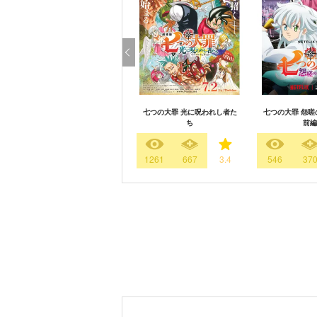
七つの大罪 光に呪われし者た
七つの大罪 怨嗟
ち
前編
1261
667
3.4
546
37