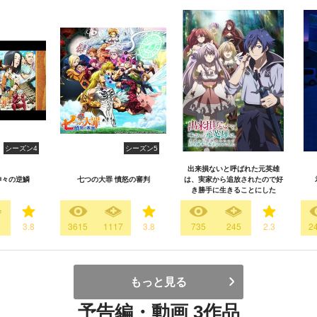
シーズン4
シーズン5
出来損ないと呼ばれた元英雄
神々の逆鱗
七つの大罪 憤怒の審判
は、実家から追放されたので好
き勝手に生きることにした
2
3.8
3615
1117
3.8
735
245
2.3
2
もっと見る
予告編・動画 3作品