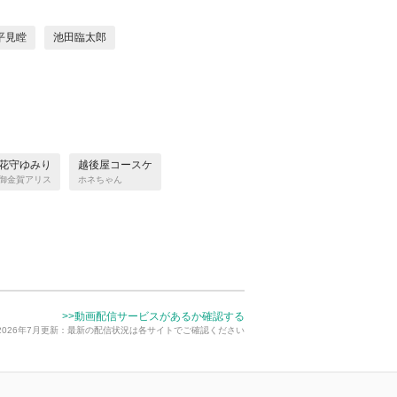
平見瞠
池田臨太郎
花守ゆみり
越後屋コースケ
御金賀アリス
ホネちゃん
>>動画配信サービスがあるか確認する
2026年7月更新：最新の配信状況は各サイトでご確認ください