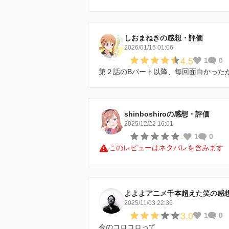
しおまねきの感想・評価
2026/01/15 01:06
4.5
1
0
第２話のBパート以降、毎回面白かった
shinboshiroの感想・評価
2025/12/22 16:01
-
1
0
このレビューはネタバレを含みます
よよよアニメ千本超えた笑の感
2025/11/03 22:36
3.0
1
0
今のコロコロって、