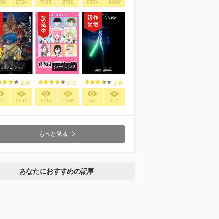
09
2724
5765
2759
6374
6096
シーズン2
4.0
4.3
3.6
25
5867
1116
4138
57
353
もっと見る
あなたにおすすめの記事