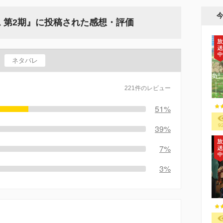
 第2期』に投稿された感想・評価
ネタバレ
221件のレビュー
51%
9
39%
7%
3%