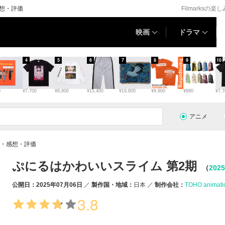
想・評価
Filmarksの楽
映画
ドラマ
4
5
6
7
8
9
10
0
¥7,700
¥8,800
¥15,400
¥19,800
¥9,900
¥880
¥7,7
アニメ
報・感想・評価
ぷにるはかわいいスライム 第2期
（
202
公開日：2025年07月06日
製作国・地域：
日本
制作会社：
TOHO animati
3.8