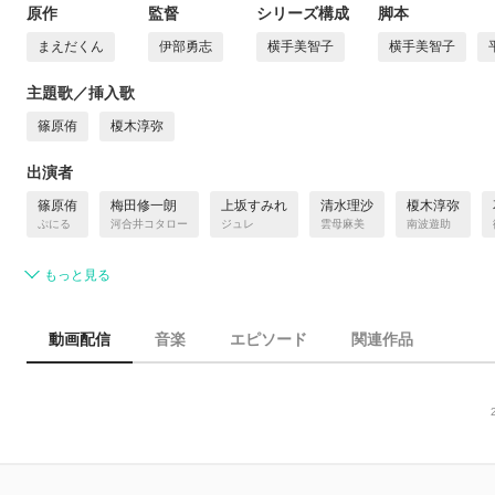
原作
監督
シリーズ構成
脚本
まえだくん
伊部勇志
横手美智子
横手美智子
主題歌／挿入歌
篠原侑
榎木淳弥
出演者
篠原侑
梅田修一朗
上坂すみれ
清水理沙
榎木淳弥
ぷにる
河合井コタロー
ジュレ
雲母麻美
南波遊助
もっと見る
動画配信
音楽
エピソード
関連作品