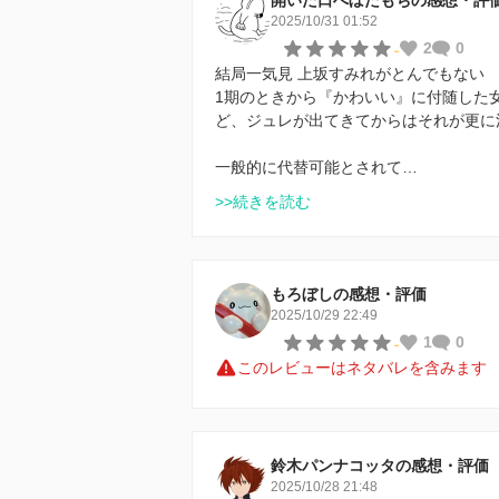
2025/10/31 01:52
-
2
0
結局一気見 上坂すみれがとんでもない
1期のときから『かわいい』に付随した
ど、ジュレが出てきてからはそれが更に
一般的に代替可能とされて…
>>続きを読む
もろぼしの感想・評価
2025/10/29 22:49
-
1
0
このレビューはネタバレを含みます
鈴木パンナコッタの感想・評価
2025/10/28 21:48