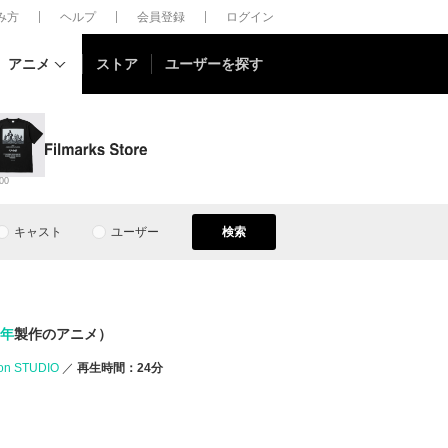
しみ方
ヘルプ
会員登録
ログイン
アニメ
ストア
ユーザーを探す
00
キャスト
ユーザー
検索
5年
製作のアニメ）
on STUDIO
再生時間：24分