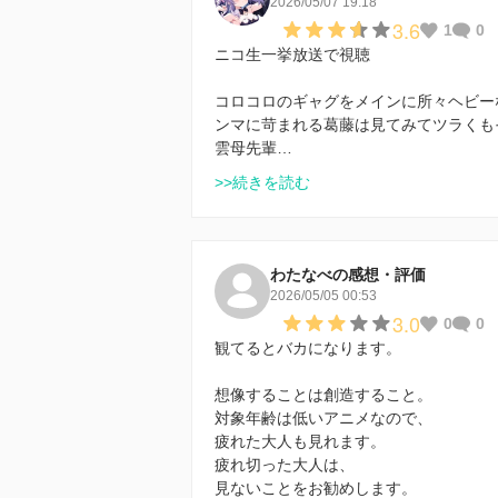
2026/05/07 19:18
3.6
1
0
ニコ生一挙放送で視聴
コロコロのギャグをメインに所々ヘビー
ンマに苛まれる葛藤は見てみてツラくも
雲母先輩…
>>続きを読む
わたなべの感想・評価
2026/05/05 00:53
3.0
0
0
観てるとバカになります。
想像することは創造すること。
対象年齢は低いアニメなので、
疲れた大人も見れます。
疲れ切った大人は、
見ないことをお勧めします。