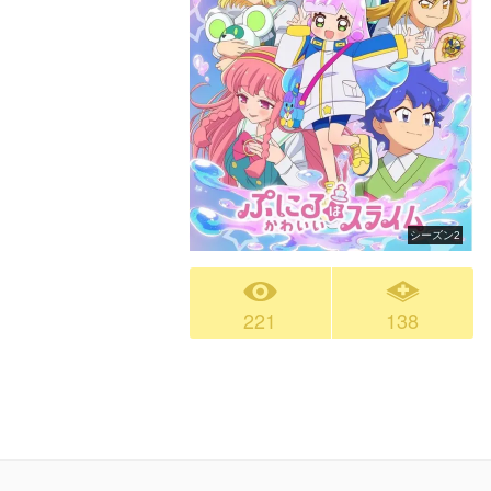
シーズン2
221
138