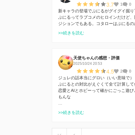
3.7
1
0
新キャラの登場でぷにるがグイグイ掘り
ぷにるってラブコメのヒロインだけど、
ジションでもある。コタローはぷにるの
>>続きを読む
天使ちゃんの感想・評価
2025/10/24 20:53
4.5
2
0
ジュレの話本当にグロい（いい意味で）
ぷにるとの対比がえぐくて全て計算して
恋愛とAIとホビーって確かにごっこ遊
もんな
…
>>続きを読む