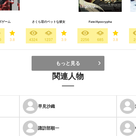
ズゲーム
さくら荘のペットな彼女
Fate/Apocrypha
0
3.8
4324
1237
3.9
2256
685
3.8
2
もっと見る
関連人物
早見沙織
諏訪部順一