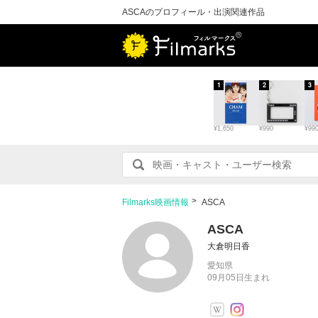
ASCAのプロフィール・出演関連作品
1
2
3
¥1,650
¥990
¥99
Filmarks映画情報
ASCA
ASCA
大倉明日香
愛知県
09月05日生まれ