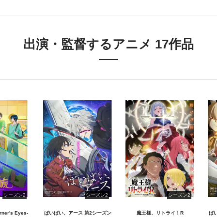
出演・監督するアニメ 17作品
シーズン2
シーズン2
シーズン2
ner's Eyes-
ばいばい、アース 第2シーズン
魔王様、リトライ！R
ば