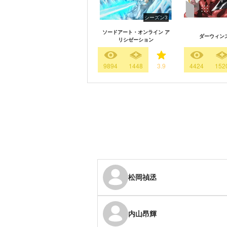
シーズン3
ソードアート・オンライン ア
ダーウィン
リシゼーション
9894
1448
3.9
4424
152
松岡禎丞
内山昂輝