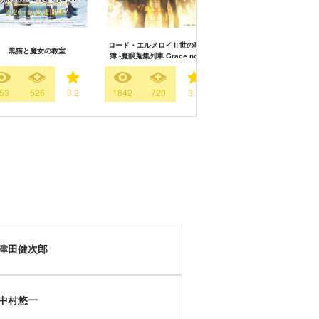
シーズン
ロード・エルメロイⅡ世の事件
黒猫と魔女の教室
魔法科高校の劣等生 来訪
簿 -魔眼蒐集列車 Grace note-
53
526
3.2
1842
720
3.7
4406
933
3.
津田健次郎
中村悠一