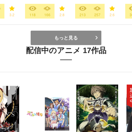
5
3.2
118
166
2.8
213
257
2.6
3
もっと見る
配信中のアニメ 17作品