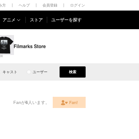
しみ方
ヘルプ
会員登録
ログイン
アニメ
ストア
ユーザーを探す
00
キャスト
ユーザー
検索
Fanが
6
人います。