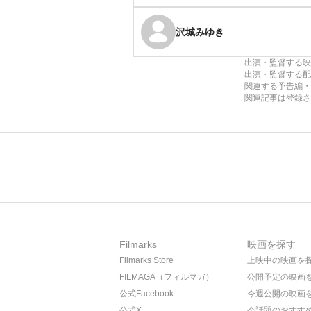
沢城みゆき
出演・監督する映
出演・監督する配
関連する予告編・
関連記事は登録さ
Filmarks
映画を探す
Filmarks Store
上映中の映画を
FILMAGA（フィルマガ）
公開予定の映画
公式Facebook
今週公開の映画
公式X
今話題のおすす