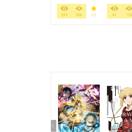
253
526
3.2
92
13