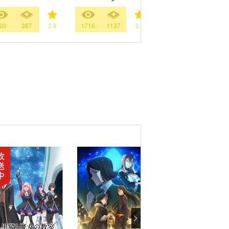
00
387
2.8
1716
1137
3.7
1149
613
3.