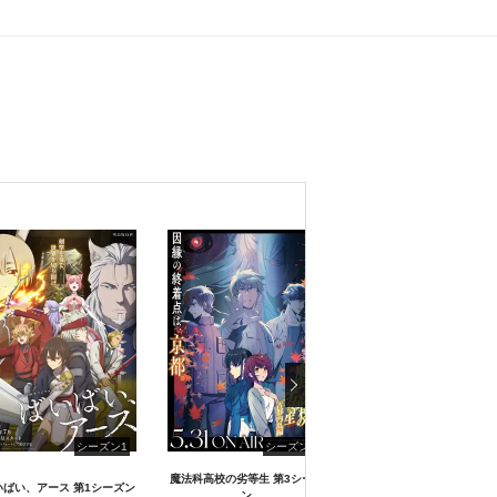
シーズン1
シーズン4
魔法科高校の劣等生 第3シーズ
いばい、アース 第1シーズン
豚のレバーは加熱しろ
ン