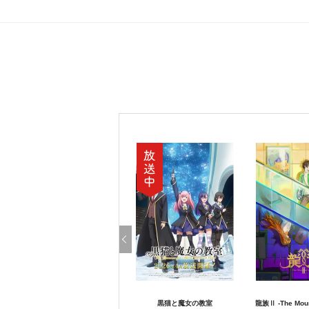
黒猫と魔女の教室
龍族Ⅱ -The Mour