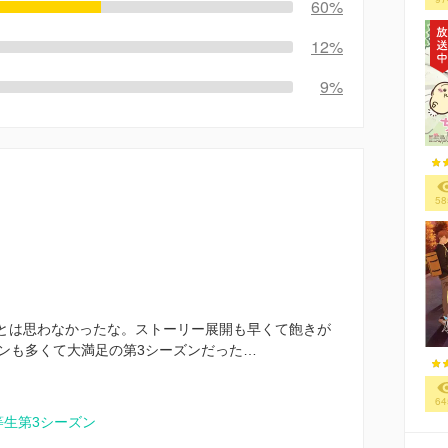
60%
12%
9%
58
るとは思わなかったな。ストーリー展開も早くて飽きが
ンも多くて大満足の第3シーズンだった…
64
等生第3シーズン