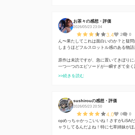
お茶々の感想・評価
2026/05/23 23:04
3.4
2
0
ん〜果たしてこれは面白いのか？と疑問
しまうほどフルスロットル感のある物語
原作は未読ですが、急に置いてきぼりに
一つ一つのエピソードが一瞬すぎて全く
>>続きを読む
sushirouの感想・評価
2026/05/23 20:50
4.0
0
0
opめっちゃかっこいいね！さすがLiS
ャラしてるんだよね！特に七草姉妹がほ