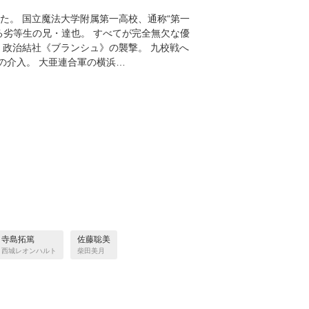
た。 国立魔法大学附属第一高校、通称“第一
る劣等生の兄・達也。 すべてが完全無欠な優
 政治結社《ブランシュ》の襲撃。 九校戦へ
の介入。 大亜連合軍の横浜…
寺島拓篤
佐藤聡美
西城レオンハルト
柴田美月