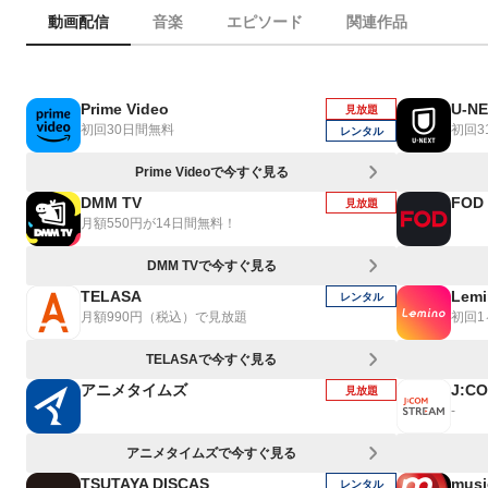
動画配信
音楽
エピソード
関連作品
Prime Video
U-N
見放題
初回30日間無料
初回3
レンタル
Prime Videoで今すぐ見る
DMM TV
FOD
見放題
月額550円が14日間無料！
DMM TVで今すぐ見る
TELASA
Lemi
レンタル
月額990円（税込）で見放題
初回
TELASAで今すぐ見る
アニメタイムズ
J:C
見放題
-
アニメタイムズで今すぐ見る
TSUTAYA DISCAS
musi
レンタル