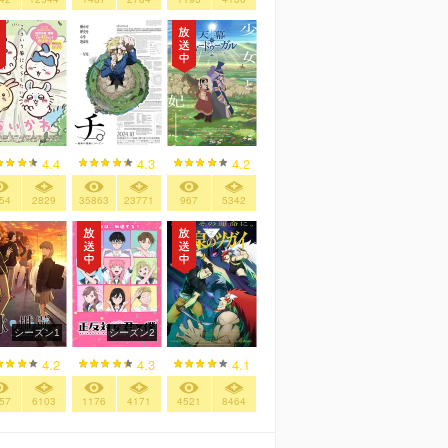
4.4
4.3
4.2
54
2829
35863
23771
967
5342
シーズン1
シーズン2
4.2
4.3
4.1
57
6103
1176
4171
4521
8464