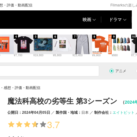
感想・評価・動画配信
Filmarksの楽
映画
ドラマ
4
5
6
7
8
9
10
0
¥7,700
¥19,800
¥8,800
¥15,400
¥9,900
¥880
¥7,7
アニメ
報・感想・評価・動画配信
魔法科高校の劣等生 第3シーズン
（
2024
公開日：2024年04月05日
製作国・地域：
日本
制作会社：
エイトビット
3.7