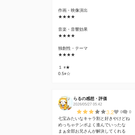
作画・映像演出
★★★★
音楽・音響効果
★★★★
独創性・テーマ
★★★★
１ 🟰★
0.5🟰☆
らるの感想・評価
2026/05/27 05:42
3.2
0
0
七宝みたいなキャラ割と好きやけどね
めっちゃテンポよく進んでいったな
まぁ全部お兄さんが解決してくれる