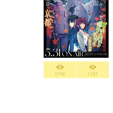
シーズン4
1716
1137