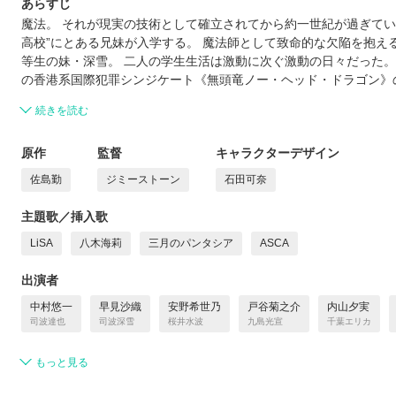
あらすじ
魔法。 それが現実の技術として確立されてから約一世紀が過ぎてい
高校”にとある兄妹が入学する。 魔法師として致命的な欠陥を抱え
等生の妹・深雪。 二人の学生生活は激動に次ぐ激動の日々だった。
の香港系国際犯罪シンジケート《無頭竜ノー・ヘッド・ドラゴン》
続きを読む
原作
監督
キャラクターデザイン
佐島勤
ジミーストーン
石田可奈
主題歌／挿入歌
LiSA
八木海莉
三月のパンタシア
ASCA
出演者
中村悠一
早見沙織
安野希世乃
戸谷菊之介
内山夕実
司波達也
司波深雪
桜井水波
九島光宣
千葉エリカ
もっと見る