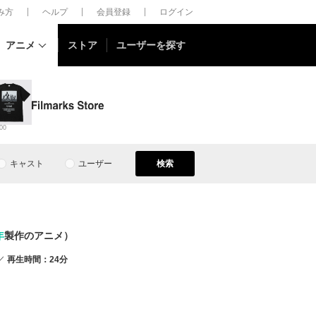
しみ方
ヘルプ
会員登録
ログイン
アニメ
ストア
ユーザーを探す
00
キャスト
ユーザー
検索
年
製作のアニメ）
再生時間：24分