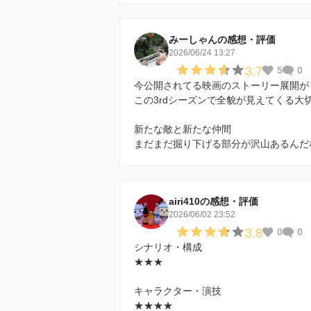
みーしゃんの感想・評価
2026/06/24 13:27
3.7
5
0
今公開されてる映画のストーリー展開が
この3rdシーズンで全貌が見えてくる大
新たな敵と新たな仲間
まだまだ掘り下げる部分が沢山あるんだ
airi410の感想・評価
2026/06/02 23:52
3.8
0
0
シナリオ・構成
★★★
キャラクター・演技
★★★★