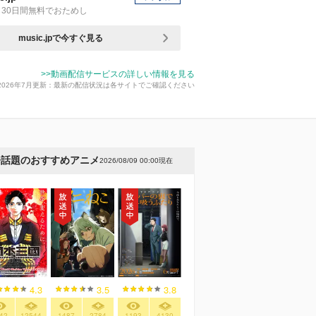
30日間無料でおためし
music.jpで今すぐ見る
>>動画配信サービスの詳しい情報を見る
2026年7月更新：最新の配信状況は各サイトでご確認ください
今話題のおすすめアニメ
2026/08/09 00:00現在
4.3
3.5
3.8
42
12544
1487
2784
1193
4130