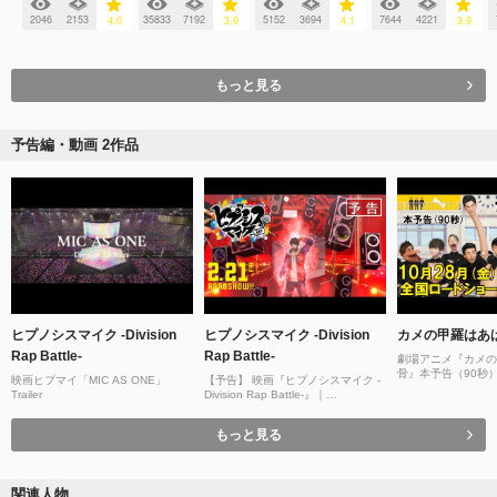
2046
2153
35833
7192
5152
3694
7644
4221
4.0
3.9
4.1
3.9
もっと見る
予告編・動画 2作品
ヒプノシスマイク -Division
ヒプノシスマイク -Division
カメの甲羅はあ
Rap Battle-
Rap Battle-
劇場アニメ『カメの
骨』本予告（90秒）1
映画ヒプマイ「MIC AS ONE」
【予告】 映画『ヒプノシスマイク -
国ロードショー！
Trailer
Division Rap Battle-』｜
2025/2/21（金）全国公開
もっと見る
関連人物