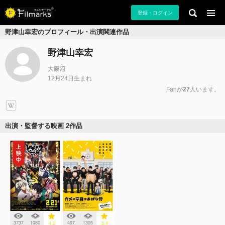
登録・ログイン
野津山幸宏のプロフィール・出演関連作品
野津山幸宏
大阪府
12月24日生まれ
Fanが
27
人います。
出演・監督する映画 2作品
3737
1080
497
1305
4.2
3.4