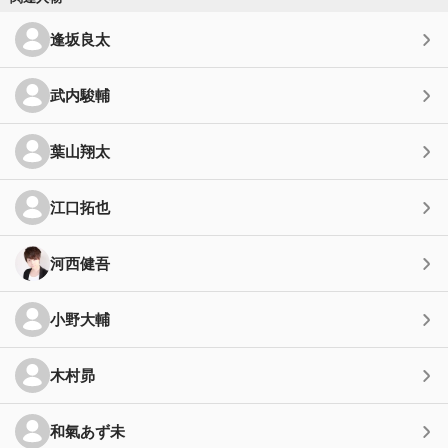
逢坂良太
武内駿輔
葉山翔太
江口拓也
河西健吾
小野大輔
木村昴
和氣あず未