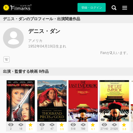
登録・ログイン
デニス・ダンのプロフィール・出演関連作品
デニス・ダン
アメリカ
1952年04月19日生まれ
Fanが
2
人います。
出演・監督する映画 8作品
2
18
27
47
518
789
27140
21520
3.1
3.6
4.1
3.8