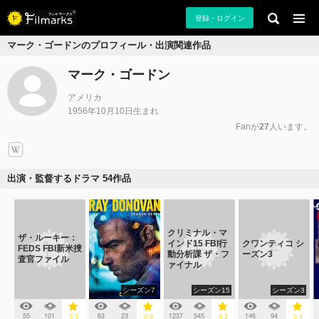
登録・ログイン
マーク・ゴードンのプロフィール・出演関連作品
マーク・ゴードン
アメリカ
1956年10月10日生まれ
Fanが
27
人います。
出演・監督するドラマ 54作品
クリミナル・マ
ザ・ルーキー：
インド15 FBI行
クワンティコ シ
FEDS FBI新米捜
動分析課 ザ・フ
ーズン3
査官ファイル
ァイナル
シーズン7
シーズン15
シーズン3
55
101
63
23
1237
545
146
94
3.3
3.9
4.2
3.4