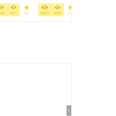
086
4907
4.0
38328
9698
4.0
142
768
4.