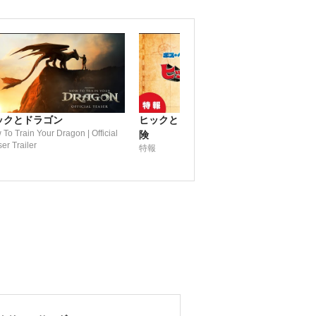
ックとドラゴン
ヒックとドラゴン 聖地への冒
ヒッ
To Train Your Dragon | Official
険
険
er Trailer
特報
HOW 
THE 
Traile