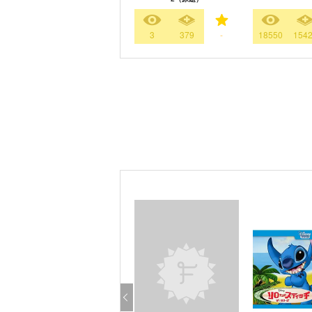
3
379
-
18550
154