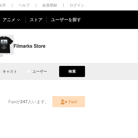
しみ方
ヘルプ
会員登録
ログイン
アニメ
ストア
ユーザーを探す
00
キャスト
ユーザー
検索
Fanが
247
人います。