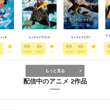
ヒ
ィッチ
ヒックとドラゴン2
ヒックとドラゴン
1
3.8
18086
4907
4.0
18550
15425
4.2
12
もっと見る
配信中のアニメ 2作品