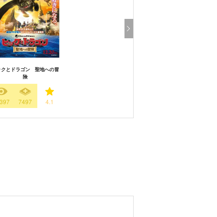
ックとドラゴン 聖地への冒
険
397
7497
4.1