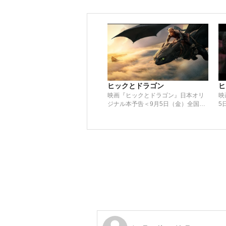
ヒックとドラゴン
ヒ
映画『ヒックとドラゴン』日本オリ
映
ジナル本予告＜9月5日（金）全国公
5
開＞