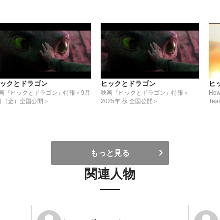
ックとドラゴン
ヒックとドラゴン
ヒ
画『ヒックとドラゴン』特報＜9月
映画『ヒックとドラゴン』特報＜
How 
日（金）全国公開＞
2025年 秋 全国公開＞
Teas
もっと見る
関連人物