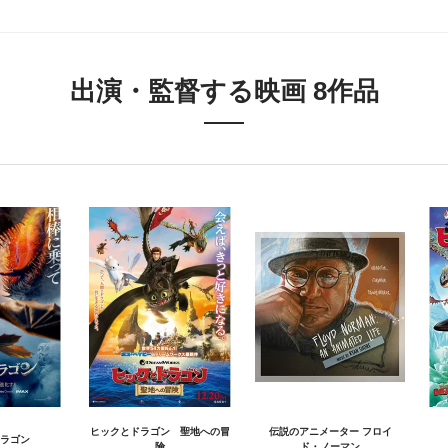
出演・監督する映画 8作品
ヒックとドラゴン 聖地への冒
伝説のアニメーター フロイ
ラゴン
険
ド・ノーマン