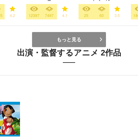
25
4.2
12397
7497
4.1
25
60
3.5
18
もっと見る
出演・監督するアニメ 2作品