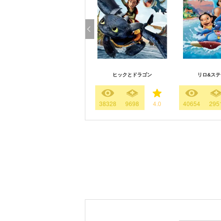
ヒックとドラゴン
リロ&ステ
38328
9698
4.0
40654
295