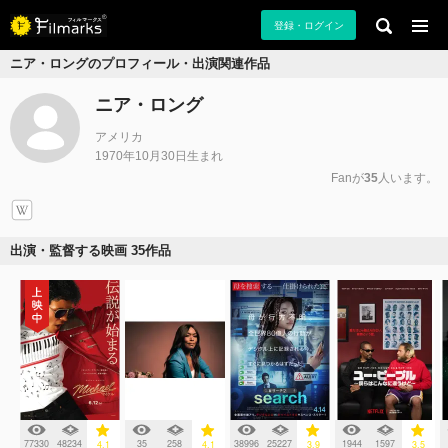
登録・ログイン
ニア・ロングのプロフィール・出演関連作品
ニア・ロング
アメリカ
1970年10月30日生まれ
Fanが
35
人います。
出演・監督する映画 35作品
77330
48234
35
258
38996
25227
1944
1597
4.1
4.1
3.9
3.5