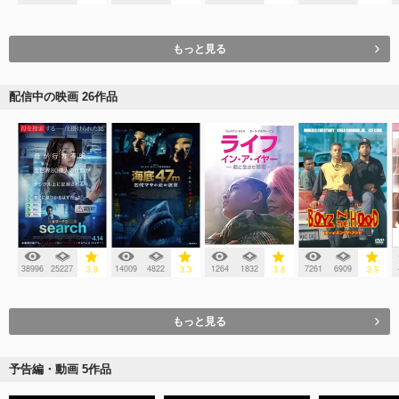
もっと見る
配信中の映画 26作品
38996
25227
14009
4822
1264
1832
7261
6909
3.9
3.3
3.8
3.9
もっと見る
予告編・動画 5作品