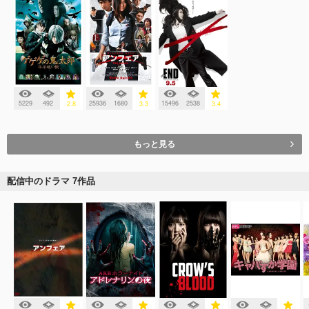
5229
492
25936
1680
15496
2538
2.8
3.3
3.4
もっと見る
配信中のドラマ 7作品