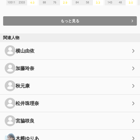
10511
2333
88
76
84
58
143
48
4.0
2.9
3.3
3.0
もっと見る
関連人物
横山由依
加藤玲奈
秋元康
松井珠理奈
宮脇咲良
木﨑ゆりあ