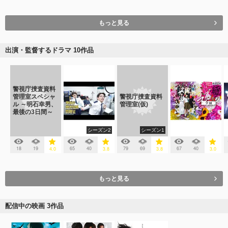
もっと見る
出演・監督するドラマ 10作品
警視庁捜査資料
管理室スペシャ
警視庁捜査資料
ル ～明石幸男、
管理室(仮)
最後の3日間～
シーズン2
シーズン1
18
19
65
40
79
69
67
40
4.0
3.8
3.8
3.0
もっと見る
配信中の映画 3作品