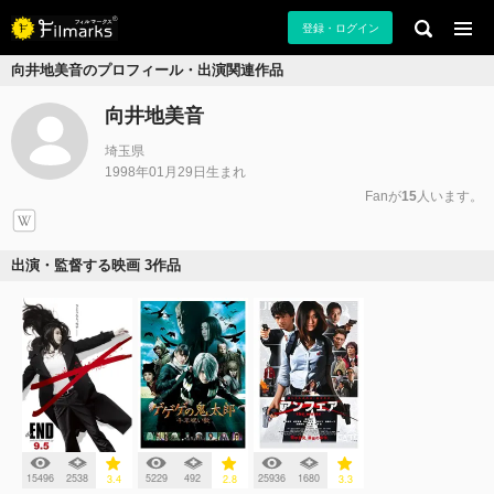
登録・ログイン
向井地美音のプロフィール・出演関連作品
向井地美音
埼玉県
1998年01月29日生まれ
Fanが
15
人います。
出演・監督する映画 3作品
15496
2538
5229
492
25936
1680
3.4
2.8
3.3