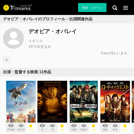
登録・ログイン
デオビア・オパレイのプロフィール・出演関連作品
デオビア・オパレイ
イギリス
1971年生まれ
Fanが
3
人います。
出演・監督する映画 11作品
27843
21313
6
12
125K
10641
903
618
3.5
3.2
3.6
3.0