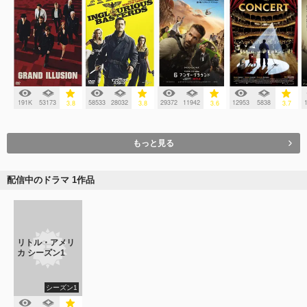
191K
53173
58533
28032
29372
11942
12953
5838
3.8
3.8
3.6
3.7
もっと見る
配信中のドラマ 1作品
リトル・アメリ
カ シーズン1
シーズン1