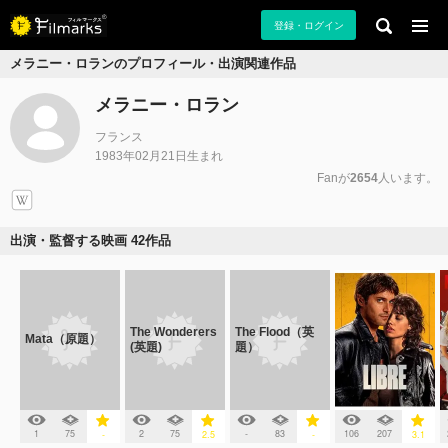
登録・ログイン
メラニー・ロランのプロフィール・出演関連作品
メラニー・ロラン
フランス
1983年02月21日生まれ
Fanが
2654
人います。
出演・監督する映画 42作品
The Wonderers
The Flood（英
Mata（原題）
(英題)
題）
1
75
2
75
-
83
106
207
-
2.5
-
3.1