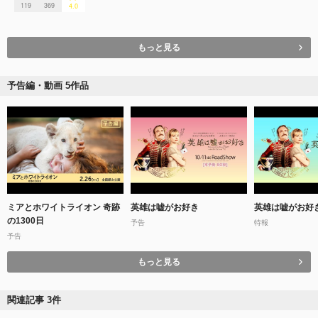
119
369
4.0
もっと見る
予告編・動画 5作品
ミアとホワイトライオン 奇跡
英雄は嘘がお好き
英雄は嘘がお好
の1300⽇
予告
特報
予告
もっと見る
関連記事 3件