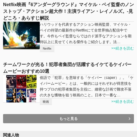
Netflix映画『6アンダーグラウンド』マイケル・ベイ監督のノン
ストップ・アクション超大作！主演ライアン・レイノルズ。-見
どころ・あらすじ解説
ハリウッドを代表するアクション映画監督、マイケル・
ベイの待望の最新作がNetflixにて全世界独占配信中で
す。今作もベイ監督ならではのド派手なアクションを期
待以上に見せてくれる傑作をご紹介します。法…
>>続きを読む
Netflix
チームワークが光る！犯罪者集団が活躍するイケてるケイパー
ムービーおすすめ10選
俗語で「犯罪」を意味する「ケイパー（caper）」。「ケ
イパームービー」とは、一般的にはそれぞれが得意技を
持つプロの犯罪者集団を主役に、緻密な計画で難攻不落
の大きな獲物を狙う映画のこと。日本で一番な…
>>続きを読む
映画
もっと見る
関連人物