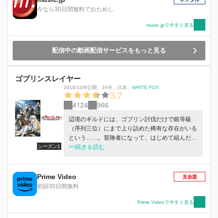
今なら30日間無料でおためし
music.jpで今すぐ見る
配信中の動画配信サービスをもっと見る
ゴブリンスレイヤー
2018/10/6公開
、
24分
、
日本
、
WHITE FOX
3.7
4124
966
辺境のギルドには、ゴブリン討伐だけで銀等級
（序列三位）にまで上り詰めた稀有な存在がいる
という……。冒険者になって、はじめて組んだパ
シーズン1
ーティがピンチとなった女神官。それを助けた者
>>続きを読む
こそ、ゴブリンスレイヤーと呼ばれる男だった。
彼は手段を選ばず、手間を惜しまずゴブリンだけ
を退治していく。そんな彼に振り回される女神
Prime Video
見放題
官、感謝する受付嬢、彼を待つ幼馴染の牛飼娘。
初回30日間無料
そんな中、彼の噂を聞き、森人（エルフ）の少女
が依頼に現れた――。
Prime Videoで今すぐ見る