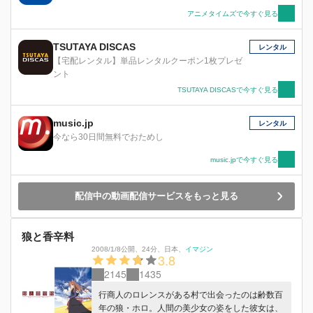
アニメタイムズで今すぐ見る
TSUTAYA DISCAS
レンタル
【宅配レンタル】単品レンタルクーポン1枚プレゼ
ント
TSUTAYA DISCASで今すぐ見る
music.jp
レンタル
今なら30日間無料でおためし
music.jpで今すぐ見る
配信中の動画配信サービスをもっと見る
狼と香辛料
2008/1/8公開
、
24分
、
日本
、
イマジン
3.8
2145
1435
行商人のロレンスがある村で出会ったのは齢数百
年の狼・ホロ。人間の美少女の姿をした彼女は、