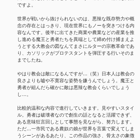
ですよ。
世界が戦いから抜けられないのは、悪辣な既存勢力や概
念の存在とはっきり、現在世界にもノーを突きつける内
容なんです。後半に出てきた商業や農業などの産業を推
し進める魔王と勇者たちを異端として締め付け捕まえよ
うとする大教会の図なんてまさにルターの宗教革命であ
り、カソリックがプロテスタントを弾圧する行いそのま
までしたね。
やはり教会は敵になるんですが…（笑）日本人は教会の
良さよりも嘘や不寛容な姿勢を嫌うんでしょう。魔王と
勇者が組んだら確かに敵は悪辣な教会くらいでしょう
し…。
比較的温和な内容で進行していきます。見やすいスタイ
ル。勇者は破壊者なので創生の話となると活躍できず、
ある意味狂言回しとして事態を見ながら、努力します。
ただ…一市民である農奴の娘が世界を言葉で変えてしま
うシーンがあるあたり、この作品の強さ、骨太さの象徴