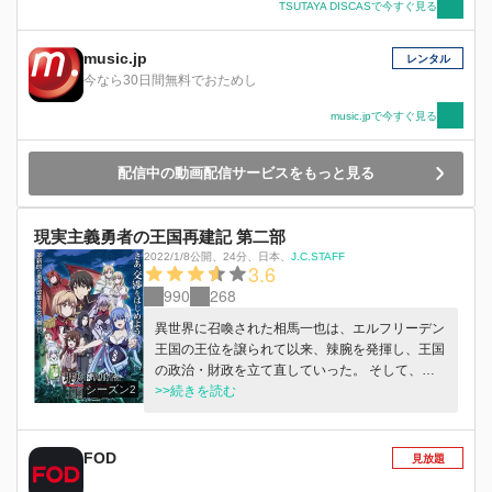
TSUTAYA DISCASで今すぐ見る
music.jp
レンタル
今なら30日間無料でおためし
music.jpで今すぐ見る
配信中の動画配信サービスをもっと見る
現実主義勇者の王国再建記 第二部
2022/1/8公開
、
24分
、
日本
、
J.C.STAFF
3.6
990
268
異世界に召喚された相馬一也は、エルフリーデン
王国の王位を譲られて以来、辣腕を発揮し、王国
の政治・財政を立て直していった。 そして、三
シーズン2
公の反乱とアミドニア公国の侵略を鎮圧したソー
>>続きを読む
マは今、新たな問題に直面していた。 アミドニ
アの首都ヴァンを失い敗走した皇太子ユリウスが
復権を狙い、人類宣言の盟主たるグラン・ケイオ
FOD
見放題
ス帝国に助けを求めたのである。 始まる女皇マ