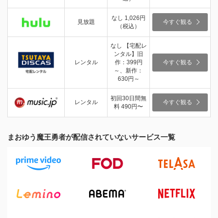
なし 1,026円
見放題
今すぐ観る
（税込）
なし 【宅配レ
ンタル】旧
レンタル
作：399円
今すぐ観る
～、新作：
630円～
初回30日間無
レンタル
今すぐ観る
料 490円〜
まおゆう魔王勇者が配信されていないサービス一覧