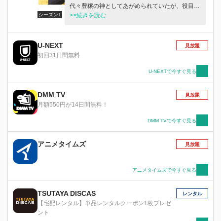
代々豊穣の神としてあがめられていたが、役目を
シーズン1
終え故郷へと帰ることを望んでいた。共に旅をす
>>続きを読む
ることとなったふたりは互いに助け合いながら、
北の地を目指す。
U-NEXT
見放題
初回31日間無料
U-NEXTで今すぐ見る
DMM TV
見放題
月額550円が14日間無料！
DMM TVで今すぐ見る
アニメタイムズ
見放題
アニメタイムズで今すぐ見る
TSUTAYA DISCAS
レンタル
【宅配レンタル】単品レンタルクーポン1枚プレゼ
ント