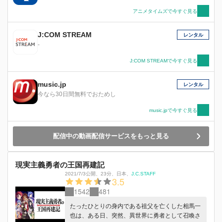
アニメタイムズで今すぐ見る
J:COM STREAM
レンタル
-
J:COM STREAMで今すぐ見る
music.jp
レンタル
今なら30日間無料でおためし
music.jpで今すぐ見る
配信中の動画配信サービスをもっと見る
現実主義勇者の王国再建記
2021/7/3公開
、
23分
、
日本
、
J.C.STAFF
3.5
1542
481
たったひとりの身内である祖父を亡くした相馬一
也は、ある日、突然、異世界に勇者として召喚さ