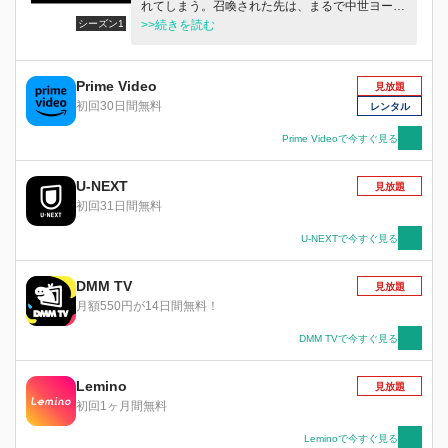
れてしまう。召喚された先は、まるで中世ヨーロ
シーズン1
ッパのようなエルフリーデン王国であった。勇者
>>続きを読む
どころか、ごくふつうの青年のソーマだが、持ち
前の合理的精神と現代知識から、次々と新しい政
策を打ち出し、傾きかけていた王国の財政政治体
Prime Video
見放題
制を立て直していく。 ソーマと共に歩むのは、
初回30日間無料
レンタル
エルフリーデン王国の王女リーシア、王国一の武
を誇るダークエルフのアイーシャ、怜悧な頭脳を
Prime Videoで今すぐ見る
持つハクヤ、大食いのポンチョ、歌姫のジュナ、
動物と意思疎通できる少女トモエなど、多才で個
U-NEXT
見放題
性的な仲間たち。 現代知識で窮地の王国を再生
初回31日間無料
する異世界内政ファンタジー、『現実主義勇者の
王国再建記』。いよいよ開幕！
U-NEXTで今すぐ見る
DMM TV
見放題
月額550円が14日間無料！
DMM TVで今すぐ見る
Lemino
見放題
初回1ヶ月間無料
Leminoで今すぐ見る