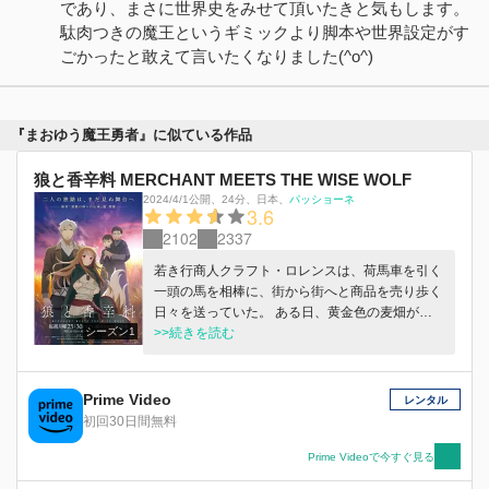
であり、まさに世界史をみせて頂いたきと気もします。
駄肉つきの魔王というギミックより脚本や世界設定がす
ごかったと敢えて言いたくなりました(^o^)
『まおゆう魔王勇者』に似ている作品
狼と香辛料 MERCHANT MEETS THE WISE WOLF
2024/4/1公開
、
24分
、
日本
、
パッショーネ
3.6
2102
2337
若き行商人クラフト・ロレンスは、荷馬車を引く
一頭の馬を相棒に、街から街へと商品を売り歩く
日々を送っていた。 ある日、黄金色の麦畑が広
シーズン1
がる小さな村を訪れた彼は、耳と尻尾を有する美
>>続きを読む
しい少女と出会う。 「わっちの名前はホロ」 自
身を“賢狼”と呼ぶホロは、豊穣を司る狼の化身だ
った――。 彼女の「遠く北にあるはずの故郷・
Prime Video
レンタル
ヨイツの森へ帰りたい」という望みを聞き、 ロ
初回30日間無料
レンスとホロは北を目指す商売の旅の道連れとな
る。 だが行商人の旅には思いがけない波乱がつ
Prime Videoで今すぐ見る
きもので……。 孤独だった行商人と、孤独だっ