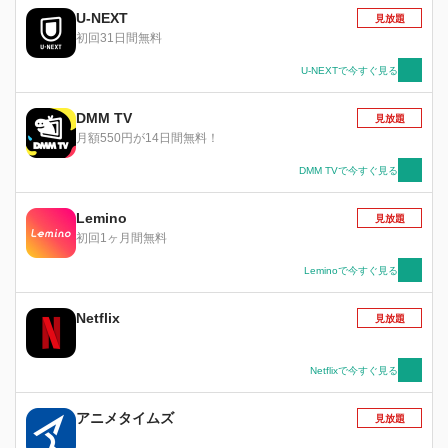
た狼の化身を乗せた馬車が、今、騒がしく走り始
U-NEXT
見放題
める。
初回31日間無料
U-NEXTで今すぐ見る
DMM TV
見放題
月額550円が14日間無料！
DMM TVで今すぐ見る
Lemino
見放題
初回1ヶ月間無料
Leminoで今すぐ見る
Netflix
見放題
Netflixで今すぐ見る
アニメタイムズ
見放題