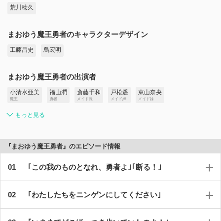
荒川稔久
まおゆう魔王勇者のキャラクターデザイン
工藤昌史
烏宏明
まおゆう魔王勇者の出演者
小清水亜美
福山潤
斎藤千和
戸松遥
東山奈央
魔王
勇者
メイド長
メイド姉
メイド妹
もっと見る
『まおゆう魔王勇者』のエピソード情報
｢この我のものとなれ、勇者よ｣｢断る！｣
｢わたしたちをニンゲンにしてください｣