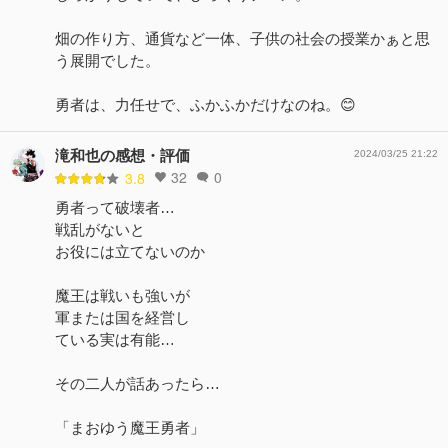
畑の作り方、通貨など一体、子供の社会の授業かぁと思
う展開でした。
勇者は、力任せで、ふかふかだけなのね。😊
滝和也の感想・評価
2024/03/25 21:22
32
0
3.8
勇者って破壊者…
戦乱がないと
お役には立てないのか
魔王は戦いも強いが
軍または国を経営し
ている実は有能…
その二人が話あったら…
「まおゆう魔王勇者」