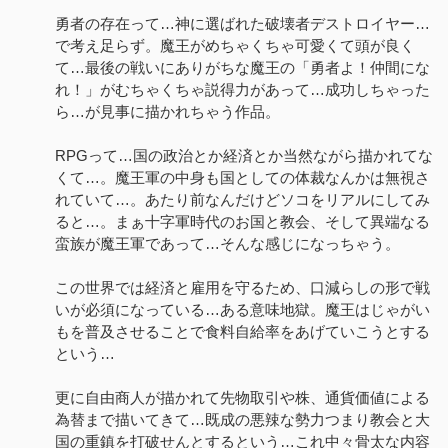
勇者の存在って…神に選ばれた破壊者デストロイヤー…
で考え足らず。魔王がめちゃくちゃ可愛くて頭が良く
て…最後の戦いにありがちな魔王の「勇者よ！仲間にな
れ！」がむちゃくちゃ説得力があって…成功しちゃった
ら…が見事に描かれちゃう作品。
RPGって…国の政治とか経済とか当然ながら描かれてな
くて…。魔王軍の中身も国としての体裁なんかは無視さ
れていて…。あたり前なんだけどソコをリアルにしてみ
ると…。まぁ十字軍時代のお国と教会、そして異端なる
蛮族が魔王軍であって…そんな感じになっちゃう。
この世界では経済と雇用を守るため、口減らしの形で戦
いが必須になっている…ある意味地獄。魔王はじゃがい
もを普及させることで食料自給率をあげていこうとする
という…
更に自由商人が描かれて先物取引や株、通貨価値による
為替まで描いてきて…既成の悪辣な勢力つまり教会と大
国の重鎮を打破せんとするという…これ中々骨太な内容