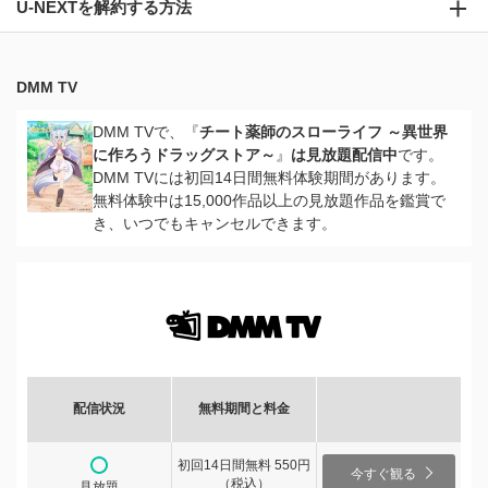
U-NEXTを解約する方法
DMM TV
DMM TVで、『
チート薬師のスローライフ ～異世界
に作ろうドラッグストア～
』
は見放題配信中
です。
DMM TVには初回14日間無料体験期間があります。
無料体験中は15,000作品以上の見放題作品を鑑賞で
き、いつでもキャンセルできます。
配信状況
無料期間と料金
初回14日間無料 550円
今すぐ観る
（税込）
見放題