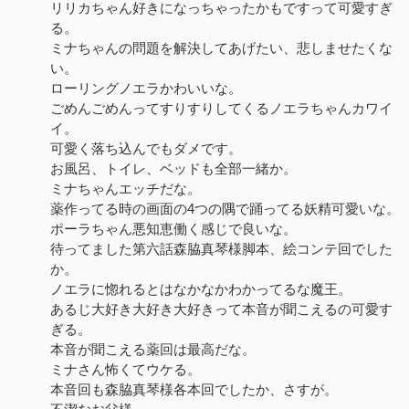
リリカちゃん好きになっちゃったかもですって可愛すぎ
る。
ミナちゃんの問題を解決してあげたい、悲しませたくな
い。
ローリングノエラかわいいな。
ごめんごめんってすりすりしてくるノエラちゃんカワイ
イ。
可愛く落ち込んでもダメです。
お風呂、トイレ、ベッドも全部一緒か。
ミナちゃんエッチだな。
薬作ってる時の画面の4つの隅で踊ってる妖精可愛いな。
ポーラちゃん悪知恵働く感じで良いな。
待ってました第六話森脇真琴様脚本、絵コンテ回でした
か。
ノエラに惚れるとはなかなかわかってるな魔王。
あるじ大好き大好き大好きって本音が聞こえるの可愛す
ぎる。
本音が聞こえる薬回は最高だな。
ミナさん怖くてウケる。
本音回も森脇真琴様各本回でしたか、さすが。