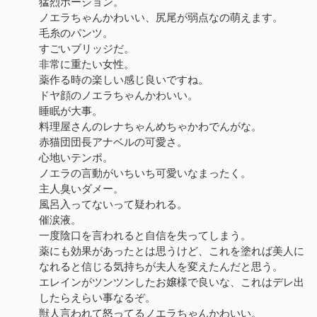
猛烈ポーション。
ノエラちゃんかわいい、尻尾が弱点なの萌えます。
毛糸のパンツ。
すごいブリッジだ。
非常に重たい女性。
薬作る時の楽しい感じ良いですね。
ドヤ顔のノエラちゃんかわいい。
睡眠が大事。
料理屋さんのレナちゃんめちゃかわでんがな。
赤猫団団長アナベルの可愛さ。
心地いテンポ。
ノエラの言動がいちいち可愛いなまったく。
主人臭いダメー。
風呂入ってないって疑われる。
催涙液。
一度陰口を言われると自信を失ってしまう。
薬にも効果があったとは思うけど、これを塗れば美人に
なれると信じる気持ちが夫人を変えたんだと思う。
エレインがツンツンしたお嬢様で良いな、これはデレ出
したらえらい事なるぞ。
獣人言われて怒ってるノエラちゃんかわいい。