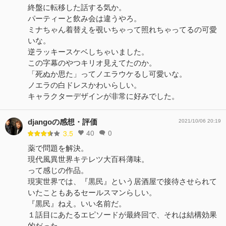
終盤に転移した話する気か。
パーティーと飲み会は違うやろ。
ミナちゃん着替えを覗いちゃって照れちゃってるの可愛
いな。
逆ラッキースケベしちゃいました。
この字幕のやつキリオ見えてたのか。
「死ぬか思た」ってノエラウケるし可愛いな。
ノエラの白ドレスかわいらしい。
キャラクターデザインが非常に好みでした。
djangoの感想・評価
2021/10/06 20:19
40
0
3.5
薬で問題を解決。
現代風異世界キテレツ大百科薄味。
って感じの作品。
現実世界では、『黒民』という居酒屋で接待させられて
いたこともあるセールスマンらしい。
『黒民』ねえ。いい名前だ。
１話目にあたるエピソードが最終回で、それは結構効果
的だった。