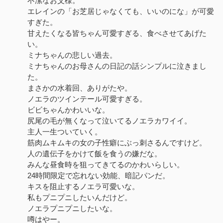
不潔なお父様。
エレインの「お芝居じゃなくても、いいのにな」が可愛
すぎた。
甘えたくなる皆ちゃん可愛すぎる、食べさせてあげた
い。
ミナちゃんの悲しい過去。
ミナちゃんのお母さんの日記の話シンプルに泣きまし
た。
まさかの水着回、ありがたや。
ノエラのツインテール可愛すぎる。
ビビちゃんかわいいな。
尻尾の毛が無くなって泣いてるノエラカワイイ。
主人一生ついていく。
筋肉ムキムキの女の子性癖にぶっ刺さるんですけど。
人の遺伝子をかけて飯を食うの嫌だな。
みんな昼食時を狙ってきてるのかわいらしい。
24時間限定で忘れない効能、暗記パンだ。
キスを阻止するノエラ可愛いな。
私もプニプニしたいんだけど。
ノエラプニプニしたいな。
噂はやー。