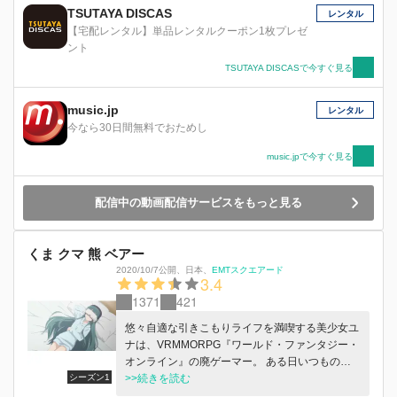
TSUTAYA DISCAS
レンタル
【宅配レンタル】単品レンタルクーポン1枚プレゼ
ント
TSUTAYA DISCASで今すぐ見る
music.jp
レンタル
今なら30日間無料でおためし
music.jpで今すぐ見る
配信中の動画配信サービスをもっと見る
くま クマ 熊 ベアー
2020/10/7公開
、
日本
、
EMTスクエアード
3.4
1371
421
悠々自適な引きこもりライフを満喫する美少女ユ
ナは、VRMMORPG『ワールド・ファンタジー・
オンライン』の廃ゲーマー。 ある日いつものよ
シーズン1
うにログインしてみると、なにか普段と様子が違
>>続きを読む
う。 もしかして・・・・・・ここってゲームの