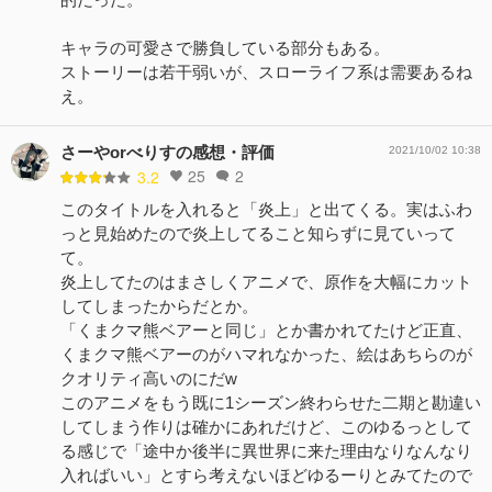
キャラの可愛さで勝負している部分もある。
ストーリーは若干弱いが、スローライフ系は需要あるね
え。
さーやorべりすの感想・評価
2021/10/02 10:38
25
2
3.2
このタイトルを入れると「炎上」と出てくる。実はふわ
っと見始めたので炎上してること知らずに見ていって
て。
炎上してたのはまさしくアニメで、原作を大幅にカット
してしまったからだとか。
「くまクマ熊ベアーと同じ」とか書かれてたけど正直、
くまクマ熊ベアーのがハマれなかった、絵はあちらのが
クオリティ高いのにだw
このアニメをもう既に1シーズン終わらせた二期と勘違い
してしまう作りは確かにあれだけど、このゆるっとして
る感じで「途中か後半に異世界に来た理由なりなんなり
入ればいい」とすら考えないほどゆるーりとみてたので