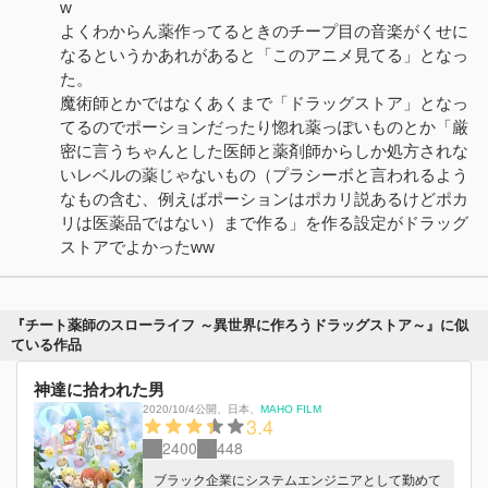
w
よくわからん薬作ってるときのチープ目の音楽がくせに
なるというかあれがあると「このアニメ見てる」となっ
た。
魔術師とかではなくあくまで「ドラッグストア」となっ
てるのでポーションだったり惚れ薬っぽいものとか「厳
密に言うちゃんとした医師と薬剤師からしか処方されな
いレベルの薬じゃないもの（プラシーボと言われるよう
なもの含む、例えばポーションはポカリ説あるけどポカ
リは医薬品ではない）まで作る」を作る設定がドラッグ
ストアでよかったww
『チート薬師のスローライフ ～異世界に作ろうドラッグストア～』に似
ている作品
神達に拾われた男
2020/10/4公開
、
日本
、
MAHO FILM
3.4
2400
448
ブラック企業にシステムエンジニアとして勤めて