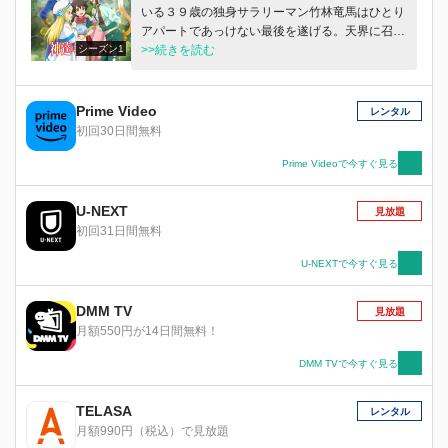
いる３９歳の独身サラリーマン竹林竜馬はひとり
アパートであっけない最後を遂げる。天界に召さ
シーズン1
れた竜馬だったが、創造神、愛の女神、生命の神
>>続きを読む
に協力を求められ、子どもの姿で異世界へ転
生！？深い森で一人、のんびり暮らし始めた８歳
のリョウマは、魔法でテイムしたスライムたちの
Prime Video
レンタル
研究にのめり込みながら新しい人生を謳歌する。
初回30日間無料
やさしい人たちに囲まれて毎日が楽しい、まった
り異世界スローライフファンタジー！
Prime Videoで今すぐ見る
U-NEXT
見放題
初回31日間無料
U-NEXTで今すぐ見る
DMM TV
見放題
月額550円が14日間無料！
DMM TVで今すぐ見る
TELASA
レンタル
月額990円（税込）で見放題