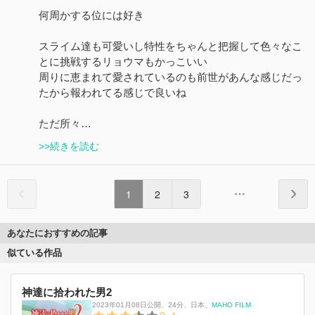
何周かする位には好き
スライム達も可愛いし特性をちゃんと把握して色々なこ
とに挑戦するリョウマもかっこいい
周りに恵まれて愛されているのも前世があんな感じだっ
たから報われてる感じで良いね
ただ所々…
>>続きを読む
1
2
3
あなたにおすすめの記事
似ている作品
神達に拾われた男2
2023年01月08日公開
、
24分
、
日本
、
MAHO FILM