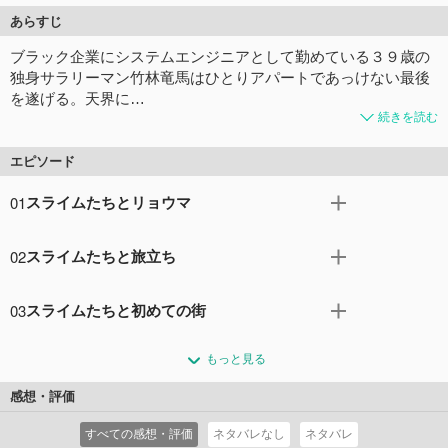
あらすじ
ブラック企業にシステムエンジニアとして勤めている３９歳の
独身サラリーマン竹林竜馬はひとりアパートであっけない最後
を遂げる。天界に…
続きを読む
エピソード
01
スライムたちとリョウマ
ブラック企業に勤める竹林竜馬は39歳で早死。しかし、天
02
スライムたちと旅立ち
界で3柱の神の祝福を受け異世界で少年の体に生まれ変わ
る。森の中に住むことになったリョウマはスライム研究に
リョウマにお礼を伝えるため、公爵は先代当主ラインバッ
のめり込み、いつの間にか1000匹以上と暮らすようになっ
03
スライムたちと初めての街
ハ、妻エリーゼ、娘のエリアリアたちを連れて再び森へと
ていた。ある日、森の中で出会ったラインハルト公爵と護
やってきたが、スライムが合体したビッグスライムとリョ
リョウマはこの世界で初めての街ギムルに着いた。ステー
衛たちの一人が大怪我をしているのに気付き治癒薬を差し
ウマが契約していることに驚く。ビッグスライムの契約は
もっと見る
タスボード発行のため教会に行ったリョウマは3年ぶりに
出し家で休むように招き入れるが、公爵たちはリョウマの
不可能とされていたのだ。さらに新種のクリーナースライ
神たちと再会する。神も忘れていたスライムの可能性をリ
スライムとの生活ぶりに驚く…。
感想・評価
ムに目を輝かせるエリアリアは森でそれへと進化するスラ
ョウマが切り開き新種に進化させたこと、公爵家もその末
コメント0件
拍手0回
イムと初めての従魔契約に成功して喜ぶ。ラインバッハに
すべての感想・評価
ネタバレなし
ネタバレ
裔であるこれまでの転移者のことなどを聞く。そしてエリ