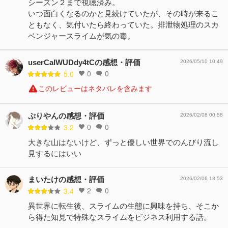
シーズン２まで視聴済み。
いつ面白くなるのかと見続けていたが、その時が来るこ
ともなく、気付いたら終わっていた。排泄物処理のスカ
ベンジャースライムが気の毒。
userCalWUDdy4tCの感想・評価
2026/05/10 10:49
0
0
5.0
このレビューはネタバレを含みます
ぷりやんの感想・評価
2026/02/08 00:58
0
0
3.2
大きな山はないけど、ずっと優しい世界でのんびり流し
見するにはいい
まいたけの感想・評価
2026/02/06 18:53
2
0
3.4
異世界に転生後、スライムの生態に興味を持ち、そこか
ら得た知見で特殊なスライムをビジネス利用する話。