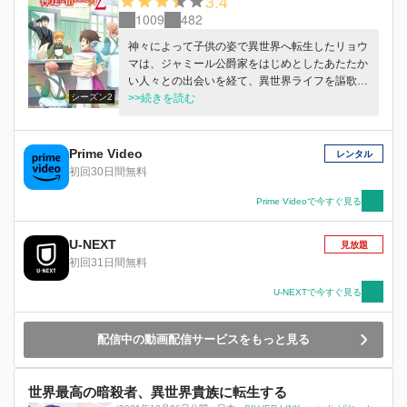
3.4
1009
482
神々によって子供の姿で異世界へ転生したリョウ
マは、ジャミール公爵家をはじめとしたあたたか
い人々との出会いを経て、異世界ライフを謳歌し
シーズン2
ていた。 前世での経験とスライムたちの能力を
>>続きを読む
駆使して開業したクリーニング店「バンブーフォ
レスト」は業績も上々で、ある日別の街での「2
号店」出店の話が持ちかけられる。 はじまりの
Prime Video
レンタル
街・ギムルを離れ…リョウマに旅立ちの時、来
初回30日間無料
る！？ ひろがる世界の先に、新しい出会いと挑
戦がリョウマを待っていた。 まったり異世界ス
Prime Videoで今すぐ見る
ローライフファンタジー、シーズン2開幕！
U-NEXT
見放題
初回31日間無料
U-NEXTで今すぐ見る
配信中の動画配信サービスをもっと見る
世界最高の暗殺者、異世界貴族に転生する