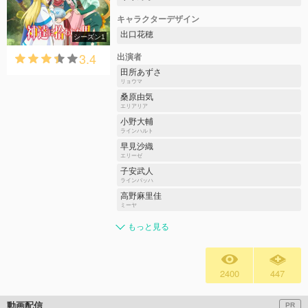
キャラクターデザイン
出口花穂
シーズン1
3.4
出演者
田所あずさ
リョウマ
桑原由気
エリアリア
小野大輔
ラインハルト
早見沙織
エリーゼ
子安武人
ラインバッハ
高野麻里佳
ミーヤ
もっと見る
2400
447
動画配信
PR