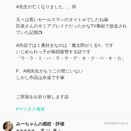
A先生が亡くなりました。。😢
元々は黒いセールスマンのタイトルでしたね😀
巨泉さんのギミアブレイクだったかなTV番組で放送され
ていた記憶📺
A作品では１番好きなのは「魔太郎がくる!!」です
いじめられっ子が毎回復讐する話です
「ウ・ラ・ミ・ハ・ラ・サ・デ・オ・ク・ベ・キ・カ」
F、A両先生がもうこの世にいない
しかし作品は永遠です😀
ご冥福をお祈り致します🛐
#マツタク漫画
みーちゃんの感想・評価
2022/04/12 20:11
43
4
-