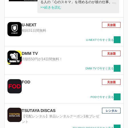
る人の「心のスキマ」を埋めるのが彼の仕事。い
え、代金は必要ありません。ただし、約束はくれ
>>続きを読む
ぐれもお守りください。さもないと・・・。 藤
子不二雄（A）原作、ブラックユーモアたっぷり
の大人の寓話をアニメ化。1989年からTBS『ギ
U-NEXT
見放題
ミア・ぶれいく』内にて放送した本作は、人間の
初回31日間無料
もろい本質を切り取ったシニカルな内容とインパ
クトあるキャラクターで、一大ブームを築きまし
U-NEXTで今すぐ見る
た。 アニメといえばお子さま向け、とお思いの
あなた、時にはとびっきり辛口のカクテルはいか
DMM TV
見放題
がでしょう？悪酔いなさいませんよう・・・オー
月額550円が14日間無料！
ッホッホッホ。
DMM TVで今すぐ見る
FOD
見放題
FODで今すぐ見る
TSUTAYA DISCAS
レンタル
【宅配レンタル】単品レンタルクーポン1枚プレゼ
ント