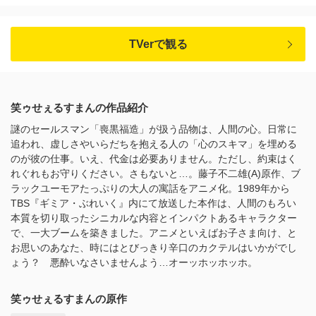
TVerで観る
笑ゥせぇるすまんの作品紹介
謎のセールスマン「喪黒福造」が扱う品物は、人間の心。日常に
追われ、虚しさやいらだちを抱える人の「心のスキマ」を埋める
のが彼の仕事。いえ、代金は必要ありません。ただし、約束はく
れぐれもお守りください。さもないと…。藤子不二雄(A)原作、ブ
ラックユーモアたっぷりの大人の寓話をアニメ化。1989年から
TBS『ギミア・ぶれいく』内にて放送した本作は、人間のもろい
本質を切り取ったシニカルな内容とインパクトあるキャラクター
で、一大ブームを築きました。アニメといえばお子さま向け、と
お思いのあなた、時にはとびっきり辛口のカクテルはいかがでし
ょう？ 悪酔いなさいませんよう…オーッホッホッホ。
笑ゥせぇるすまんの原作