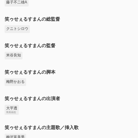
藤子不二雄A
笑ゥせぇるすまんの総監督
クニトシロウ
笑ゥせぇるすまんの監督
米谷良知
笑ゥせぇるすまんの脚本
梅野かおる
笑ゥせぇるすまんの出演者
大平透
喪黒福造
笑ゥせぇるすまんの主題歌／挿入歌
梅沢富美男