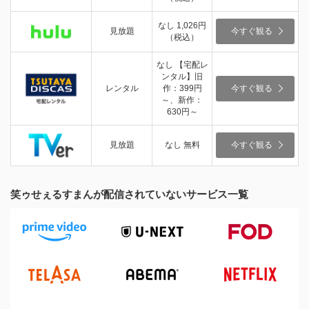
なし 1,026円
見放題
今すぐ観る
（税込）
なし 【宅配レ
ンタル】旧
レンタル
作：399円
今すぐ観る
～、新作：
630円～
見放題
なし 無料
今すぐ観る
笑ゥせぇるすまんが配信されていないサービス一覧