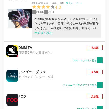
1996/4/13公開
、
24分
、
日本
、
東京ムービー
4.0
2696
801
不可解な怪奇現象が多発している童守町。子ども
たちを守るため、童守小学校に一人の教師が赴任
してきた。5年3組担任の鵺野鳴介、通称ぬ～べ
～。 普段は優しく、ちょっと抜けている彼に
>>続きを読む
は、日本でただ一人の霊能力教師という、もう一
つの顔があった。その左手には鬼が宿るという噂
も…！？ 生徒たちを襲う学園七不思議、妖怪や
DMM TV
見放題
悪霊に、地獄からきた正義の使者が立ち向かう！
月額550円が14日間無料！
オカルティックヒーローアクション開幕！
DMM TVで今すぐ見る
ディズニープラス
見放題
新ブランド「スター」が追加
ディズニープラスで今すぐ見る
FOD
見放題