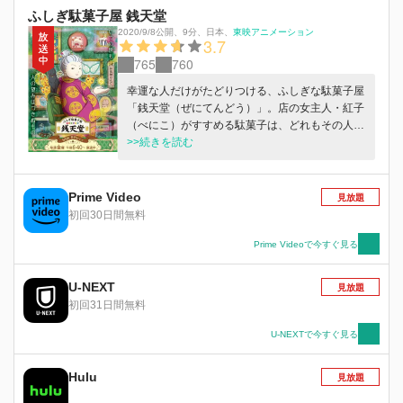
ふしぎ駄菓子屋 銭天堂
2020/9/8公開
、
9分
、
日本
、
東映アニメーション
3.7
765
760
幸運な人だけがたどりつける、ふしぎな駄菓子屋
「銭天堂（ぜにてんどう）」。店の女主人・紅子
（べにこ）がすすめる駄菓子は、どれもその人の
悩みにあったぴったりのもの。でも、食べ方や使
>>続きを読む
い方をまちがえると……。幸福をよぶか、不幸を
まねくかはその人次第！
Prime Video
見放題
初回30日間無料
Prime Videoで今すぐ見る
U-NEXT
見放題
初回31日間無料
U-NEXTで今すぐ見る
Hulu
見放題