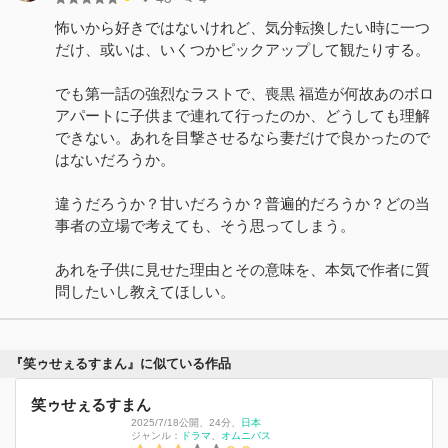
怖いから好きではないけれど、気分転換したい時に一つ
だけ、或いは、いくつかピックアップして観たりする。
でも第一話の強烈なラストで、喪黒 福造が何故あのボロ
アパートに子供まで連れて行ったのか、どうしても理解
できない。あれを目撃させるなら妻だけで良かったので
はないだろうか。
違うだろうか？甘いだろうか？普遍的だろうか？どの当
事者の立場で考えても、そう思ってしまう。
あれを子供に見せた理由とその意味を、本気で作者に質
問したいし教えてほしい。
『笑ゥせぇるすまん』に似ている作品
笑ゥせぇるすまん
2025/7/18公開
、
24分
、
日本
ジャンル：
ドラマ
オムニバス