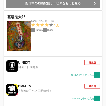
配信中の動画配信サービスをもっと見る
墓場鬼太郎
2008/1/10公開
、
日本
4.0
1246
938
U-NEXT
見放題
初回31日間無料
U-NEXTで今すぐ見る
DMM TV
見放題
月額550円が14日間無料！
DMM TVで今すぐ見る