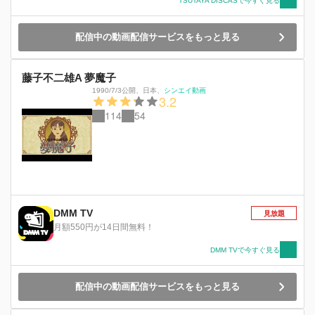
TSUTAYA DISCASで今すぐ見る
配信中の動画配信サービスをもっと見る
藤子不二雄A 夢魔子
1990/7/3公開
、
日本
、
シンエイ動画
3.2
114
54
DMM TV
見放題
月額550円が14日間無料！
DMM TVで今すぐ見る
配信中の動画配信サービスをもっと見る