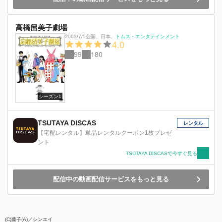
高橋留美子劇場
2003/7/5公開
、
日本
、
トムス・エンタテインメント
4.0
99
180
シーズン1
TSUTAYA DISCAS
レンタル
【宅配レンタル】単品レンタルクーポン1枚プレゼ
ント
TSUTAYA DISCASで今すぐ見る
配信中の動画配信サービスをもっと見る
(C)藤子(A)／シンエイ