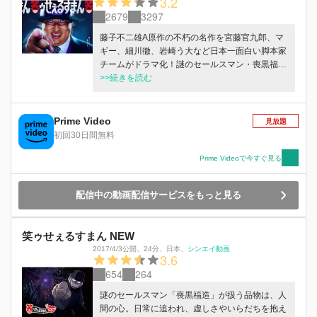
3.2
2679
3297
藤子不二雄A原作の不朽の名作を宮藤官九郎、マ
ギー、細川徹、岩崎う大など日本一面白い脚本家
チームがドラマ化！謎のセールスマン・喪黒福造
が悩める現代人のココロのスキマに入り込み、そ
>>続きを読む
の願望を叶えてあげるが、約束を破ると地獄へ突
き堕とすブラックユーモア・エンターテインメン
ト。
Prime Video
見放題
初回30日間無料
Prime Videoで今すぐ見る
配信中の動画配信サービスをもっと見る
笑ゥせぇるすまん NEW
2017/4/3公開
、
24分
、
日本
、
シンエイ動画
3.6
654
264
謎のセールスマン「喪黒福造」が扱う品物は、人
間の心。日常に追われ、虚しさやいらだちを抱え