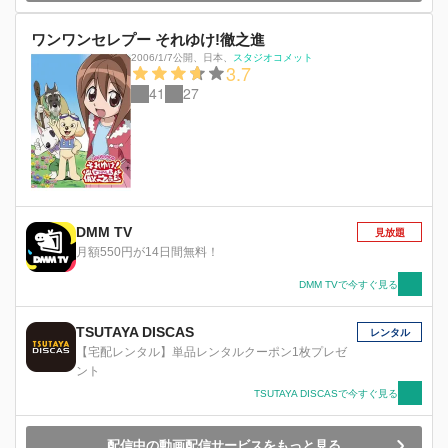
ワンワンセレプー それゆけ!徹之進
2006/1/7公開
、
日本
、
スタジオコメット
3.7
41
27
DMM TV
見放題
月額550円が14日間無料！
DMM TVで今すぐ見る
TSUTAYA DISCAS
レンタル
【宅配レンタル】単品レンタルクーポン1枚プレゼ
ント
TSUTAYA DISCASで今すぐ見る
配信中の動画配信サービスをもっと見る