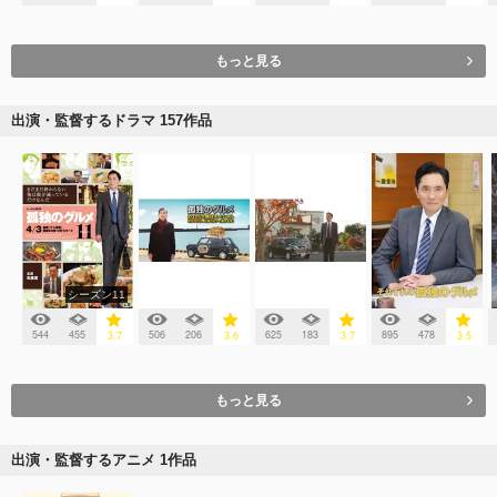
もっと見る
出演・監督するドラマ 157作品
シーズン11
544
455
506
206
625
183
895
478
3.7
3.6
3.7
3.5
もっと見る
出演・監督するアニメ 1作品