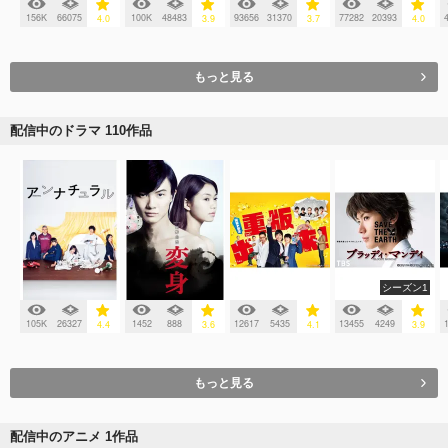
156K
66075
100K
48483
93656
31370
77282
20393
4.0
3.9
3.7
4.0
もっと見る
配信中のドラマ 110作品
シーズン1
105K
26327
1452
888
12617
5435
13455
4249
4.4
3.6
4.1
3.9
もっと見る
配信中のアニメ 1作品