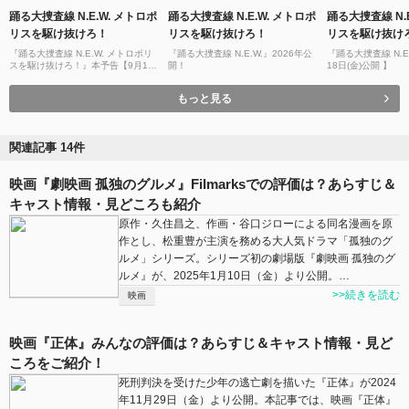
踊る大捜査線 N.E.W. メトロポ
踊る大捜査線 N.E.W. メトロポ
踊る大捜査線 N.E
リスを駆け抜けろ！
リスを駆け抜けろ！
リスを駆け抜け
『踊る大捜査線 N.E.W. メトロポリ
『踊る大捜査線 N.E.W.』2026年公
『踊る大捜査線 N.E
スを駆け抜けろ！』本予告【9月18
開！
18日(金)公開 】
日(金)公開】
もっと見る
関連記事 14件
映画『劇映画 孤独のグルメ』Filmarksでの評価は？あらすじ＆
キャスト情報・見どころも紹介
原作・久住昌之、作画・谷口ジローによる同名漫画を原
作とし、松重豊が主演を務める大人気ドラマ「孤独のグ
ルメ」シリーズ。シリーズ初の劇場版『劇映画 孤独のグ
ルメ』が、2025年1月10日（金）より公開。…
>>続きを読む
映画
映画『正体』みんなの評価は？あらすじ＆キャスト情報・見ど
ころをご紹介！
死刑判決を受けた少年の逃亡劇を描いた『正体』が2024
年11月29日（金）より公開。本記事では、映画『正体』