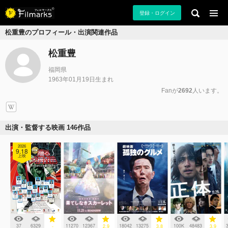
登録・ログイン
松重豊のプロフィール・出演関連作品
松重豊
福岡県
1963年01月19日生まれ
Fanが
2692
人います。
出演・監督する映画 146作品
2026
9.18
上映
37
6329
11270
12367
18042
13275
100K
48483
-
2.9
3.8
3.9