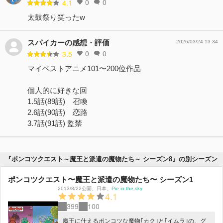
0
0
4.1
太鼓祭り笑ったw
スパイカーの感想・評価
2026/03/24 13:34
0
0
3.5
マイベストアニメ101〜200位作品
個人的に好きな回
1.5話(89話) 召喚
2.6話(90話) 恋路
3.7話(91話) 監禁
『ポンコツクエスト～魔王と派遣の魔物たち～ シーズン8』の別シーズン
ポンコツクエスト〜魔王と派遣の魔物たち〜 シーズン1
2013/8/22公開
、
日本
、
Pie in the sky
4.1
399
100
魔王に仕えるポンコツな魔物｢カク｣と｢イムラ｣の、グ