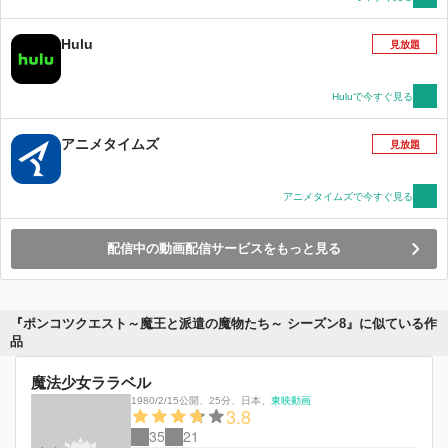
Hulu
見放題
Huluで今すぐ見る
アニメタイムズ
見放題
アニメタイムズで今すぐ見る
配信中の動画配信サービスをもっと見る
『ポンコツクエスト～魔王と派遣の魔物たち～ シーズン8』に似ている作
品
魔法少女ララベル
1980/2/15公開
、
25分
、
日本
、
東映動画
3.8
35
21