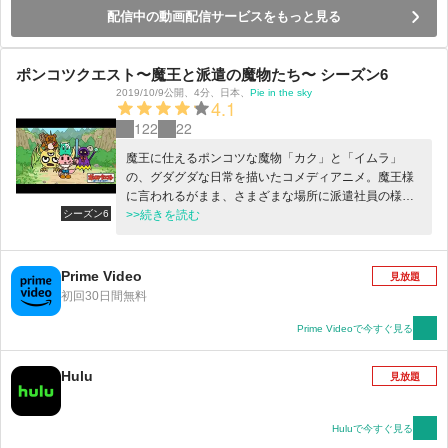
配信中の動画配信サービスをもっと見る
ポンコツクエスト〜魔王と派遣の魔物たち〜 シーズン6
2019/10/9公開
、
4分
、
日本
、
Pie in the sky
4.1
122
22
魔王に仕えるポンコツな魔物「カク」と「イムラ」
の、グダグダな日常を描いたコメディアニメ。魔王様
に言われるがまま、さまざまな場所に派遣社員の様に
シーズン6
飛ばされる二人。その度文句を言ったり、ケンカした
>>続きを読む
り…。RPGのようなファンタジーの世界で、現代人の
ようなグチをこぼす彼らは、果たして立派な魔物にな
れるのか！？監督脚本は「ヤイヤイ森のコミー」の松
Prime Video
見放題
本慶祐。プロデュースは「かよえ！チュー学」などの
初回30日間無料
会話劇アニメを得意とし、様々なキャラクターコンテ
ンツを手がけるPie in the sky。
Prime Videoで今すぐ見る
Hulu
見放題
Huluで今すぐ見る