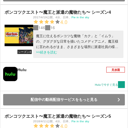
ポンコツクエスト〜魔王と派遣の魔物たち〜 シーズン4
2017/4/19公開
、
4分
、
日本
、
Pie in the sky
4.0
146
16
魔王に仕えるポンコツな魔物「カク」と「イムラ」
の、グダグダな日常を描いたコメディアニメ。魔王様
に言われるがまま、さまざまな場所に派遣社員の様に
シーズン4
飛ばされる二人。その度文句を言ったり、ケンカした
>>続きを読む
り…。RPGのようなファンタジーの世界で、現代人の
ようなグチをこぼす彼らは、果たして立派な魔物にな
れるのか！？監督脚本は「ヤイヤイ森のコミー」の松
Hulu
見放題
本慶祐。プロデュースは「かよえ！チュー学」などの
会話劇アニメを得意とし、様々なキャラクターコンテ
ンツを手がけるPie in the sky。
Huluで今すぐ見る
配信中の動画配信サービスをもっと見る
ポンコツクエスト〜魔王と派遣の魔物たち〜 シーズン5
2018/4/11公開
、
4分
、
日本
、
Pie in the sky
4.0