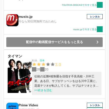
TSUTAYA DISCASで今すぐ見る
music.jp
レンタル
今なら30日間無料でおためし
music.jpで今すぐ見る
配信中の動画配信サービスをもっと見る
タイマン
81分
、
日本
3.0
28
20
伝統の近隣4校制覇を目指す不良高校・川中工
業。ある日、サブがテッペンをはる川中工業に、
花道テツオが転入してくる。サブはテツオとタイ
マンに及び、これをきっかけに2人に友情が芽生
>>続きを読む
える。そんななか、4校のアタマ同士のタイマン
が始まる。
Prime Video
レンタル