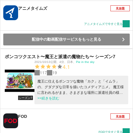
アニメタイムズ
見放題
アニメタイムズで今すぐ見る
配信中の動画配信サービスをもっと見る
ポンコツクエスト〜魔王と派遣の魔物たち〜 シーズン7
2021/10/13公開
、
4分
、
日本
、
Pie in the sky
4.1
117
19
魔王に仕えるポンコツな魔物「カク」と「イムラ」
の、グダグダな日常を描いたコメディアニメ。 魔王様
に言われるがまま、さまざまな場所に派遣社員の様に
シーズン7
飛ばされる二人。その度文句を言ったり、ケンカした
>>続きを読む
り…。 RPGのようなファンタジーの世界で、現代人の
ようなグチをこぼす彼らは、果たして立派な魔物にな
れるのか！？ 監督脚本は「ヤイヤイ森のコミー」の松
FOD
見放題
本慶祐。プロデュースは「かよえ！チュー学」などの
会話劇アニメを得意とし、様々なキャラクターコンテ
ンツを手がけるPie in the sky。
FODで今すぐ見る