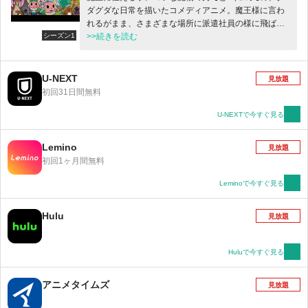
ダグダな日常を描いたコメディアニメ。魔王様に言わ
れるがまま、さまざまな場所に派遣社員の様に飛ばさ
シーズン1
れる二人。その度文句を言ったり、ケンカしたり…。
>>続きを読む
RPGのようなファンタジーの世界で、現代人のような
グチをこぼす彼らは、果たして立派な魔物になれるの
か！？監督脚本は｢ヤイヤイ森のコミー｣の松本慶祐。
U-NEXT
見放題
プロデュースは｢かよえ！チュー学｣などの会話劇アニ
初回31日間無料
メを得意とし、様々なキャラクターコンテンツを手が
けるPie in the sky。
U-NEXTで今すぐ見る
Lemino
見放題
初回1ヶ月間無料
Leminoで今すぐ見る
Hulu
見放題
Huluで今すぐ見る
アニメタイムズ
見放題