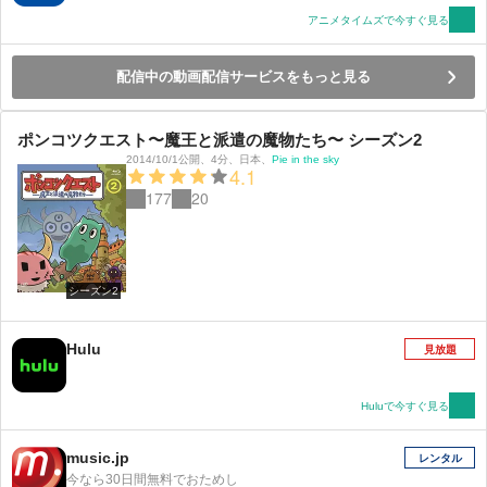
アニメタイムズで今すぐ見る
配信中の動画配信サービスをもっと見る
ポンコツクエスト〜魔王と派遣の魔物たち〜 シーズン2
2014/10/1公開
、
4分
、
日本
、
Pie in the sky
4.1
177
20
シーズン2
Hulu
見放題
Huluで今すぐ見る
music.jp
レンタル
今なら30日間無料でおためし