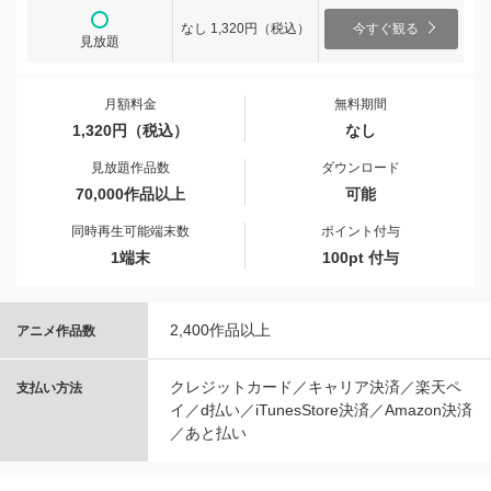
なし 1,320円（税込）
今すぐ観る
見放題
月額料金
無料期間
1,320円（税込）
なし
見放題作品数
ダウンロード
70,000作品以上
可能
同時再生可能端末数
ポイント付与
1端末
100pt 付与
2,400作品以上
アニメ作品数
クレジットカード／キャリア決済／楽天ペ
支払い方法
イ／d払い／iTunesStore決済／Amazon決済
／あと払い