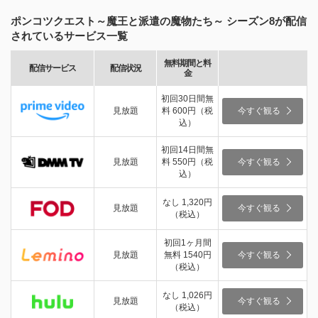
ポンコツクエスト～魔王と派遣の魔物たち～ シーズン8が配信
されているサービス一覧
無料期間と料
配信サービス
配信状況
金
初回30日間無
見放題
料 600円（税
今すぐ観る
込）
初回14日間無
見放題
料 550円（税
今すぐ観る
込）
なし 1,320円
見放題
今すぐ観る
（税込）
初回1ヶ月間
見放題
無料 1540円
今すぐ観る
（税込）
なし 1,026円
見放題
今すぐ観る
（税込）