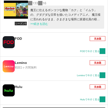
133
16
魔王に仕えるポンコツな魔物「カク」と「イムラ」
の、グダグダな日常を描いたコメディアニメ。 魔王様
に言われるがまま、さまざまな場所に派遣社員の様に
シーズン5
飛ばされる二人。その度文句を言ったり、ケンカした
>>続きを読む
り・・・。 RPGのようなファンタジーの世界で、現代
人のようなグチをこぼす彼らは、果たして立派な魔物
になれるのか！？ 監督脚本は「ヤイヤイ森のコミー」
FOD
見放題
の松本慶祐。プロデュースは「かよえ！チュー学」な
どの会話劇アニメを得意とし、様々なキャラクターコ
ンテンツを手がけるPie in the sky。
FODで今すぐ見る
Lemino
見放題
初回1ヶ月間無料
Leminoで今すぐ見る
Hulu
見放題
Huluで今すぐ見る