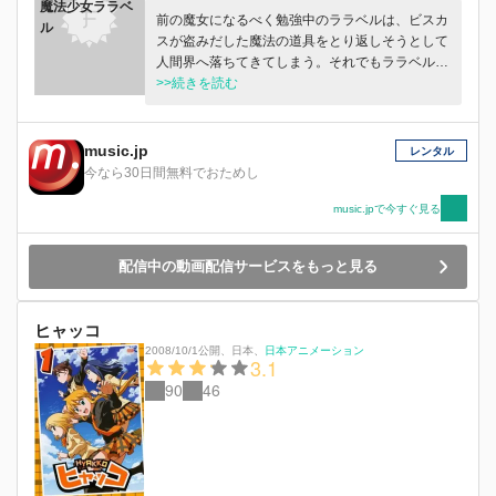
魔法少女ララベ
前の魔女になるべく勉強中のララベルは、ビスカ
ル
スが盗みだした魔法の道具をとり返しそうとして
人間界へ落ちてきてしまう。それでもララベル
は、持ち前の疾心と明るさで、どんなピンチにも
>>続きを読む
恐れることなくぶつかってゆく。て寂しい思いを
していた老夫婦・立花夫妻と知り合ったらラベル
は、ペットのビラと一緒に、立花家で普通の女の
music.jp
レンタル
子として生活することになる。
今なら30日間無料でおためし
music.jpで今すぐ見る
配信中の動画配信サービスをもっと見る
ヒャッコ
2008/10/1公開
、
日本
、
日本アニメーション
3.1
90
46