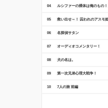
ルシファーの裸体は俺のもの！
救い出せ～！ 囚われのアスモ
名探偵サタン
オーディオコメンタリー！
犬の名は。
第一次兄弟心理大戦争！
7人の旅 前編