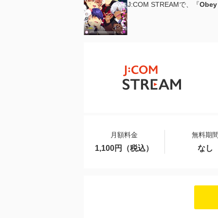
J:COM STREAMで、『
Obey
月額料金
無料期
1,100円（税込）
なし