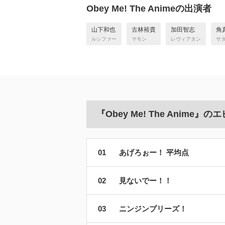
Obey Me! The Animeの出演者
山下和也
古林裕貴
加田智志
角
ルシファー
マモン
レヴィアタン
サ
『Obey Me! The Anime』
あげろぉー！ 平均点
見ないでー！！
ニンジンプリーズ！