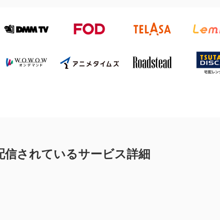
imeが配信されているサービス詳細