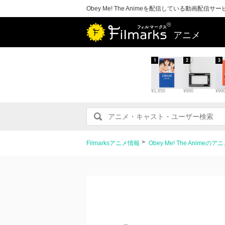
Obey Me! The Animeを配信している動画配信サー
アニメ
1
2
3
¥1,650
¥990
¥99
Filmarksアニメ情報
Obey Me! The Ani