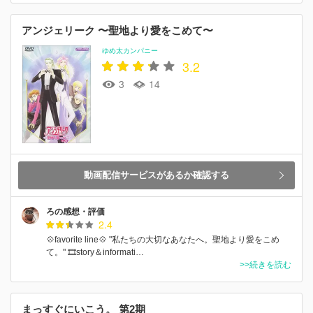
アンジェリーク 〜聖地より愛をこめて〜
ゆめ太カンパニー
3.2
3
14
動画配信サービスがあるか確認する
ろの感想・評価
2.4
💠favorite line💠 "私たちの大切なあなたへ。聖地より愛をこめ
て。" 🎞️story＆informati…
>>続きを読む
まっすぐにいこう。 第2期