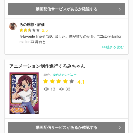
動画配信サービスがあるか確認する
ろの感想・評価
2.5
💠favorite line💠 "思い出した。俺が誰なのかを。" 🎞️story＆infor
mation🎞️ 舞台と…
>>続きを読む
アニメーション制作進行くろみちゃん
40分
ゆめ太カンパニー
4.1
13
33
動画配信サービスがあるか確認する