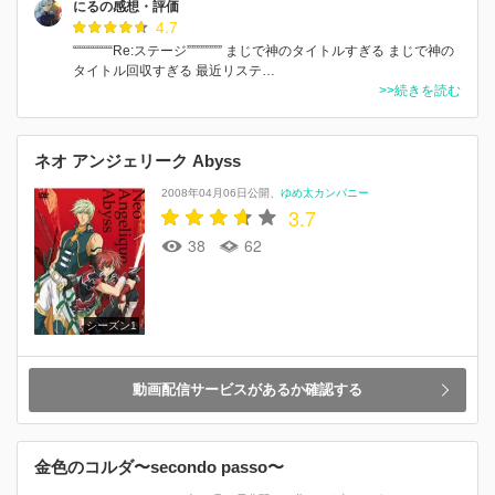
にるの感想・評価
4.7
“““““““““Re:ステージ”””””””” まじで神のタイトルすぎる まじで神の
タイトル回収すぎる 最近リステ…
>>続きを読む
ネオ アンジェリーク Abyss
2008年04月06日公開
ゆめ太カンパニー
3.7
38
62
シーズン1
動画配信サービスがあるか確認する
金色のコルダ〜secondo passo〜