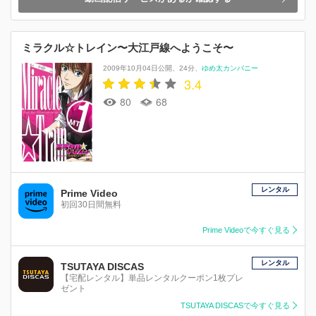
ミラクル☆トレイン〜大江戸線へようこそ〜
2009年10月04日公開
24分
ゆめ太カンパニー
3.4
80
68
レンタル
Prime Video
初回30日間無料
Prime Videoで今すぐ見る
レンタル
TSUTAYA DISCAS
【宅配レンタル】単品レンタルクーポン1枚プレ
ゼント
TSUTAYA DISCASで今すぐ見る