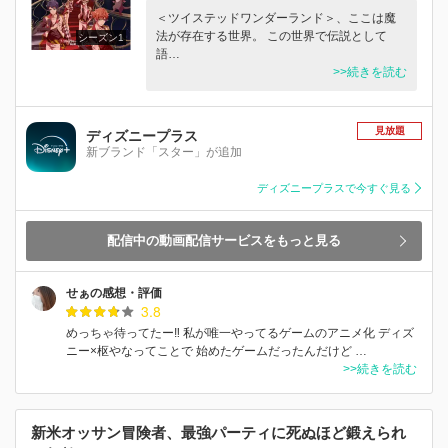
＜ツイステッドワンダーランド＞、ここは魔
法が存在する世界。 この世界で伝説として
シーズン1
語…
>>続きを読む
見放題
ディズニープラス
新ブランド「スター」が追加
ディズニープラスで今すぐ見る
配信中の動画配信サービスをもっと見る
せぁの感想・評価
3.8
めっちゃ待ってたー‼︎ 私が唯一やってるゲームのアニメ化 ディズ
ニー×枢やなってことで 始めたゲームだったんだけど …
>>続きを読む
新米オッサン冒険者、最強パーティに死ぬほど鍛えられ