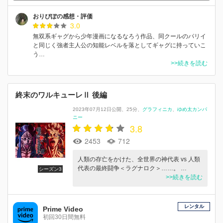
おりぴぽの感想・評価
3.0
無双系ギャグから少年漫画になるなろう作品、同クールのパリイ
と同じく強者主人公の知能レベルを落としてギャグに持っていこ
う…
>>続きを読む
終末のワルキューレⅡ 後編
2023年07月12日公開
25分
グラフィニカ
ゆめ太カンパ
ニー
3.8
2453
712
人類の存亡をかけた、全世界の神代表 vs 人類
代表の最終闘争＜ラグナロク＞……。 …
シーズン3
>>続きを読む
レンタル
Prime Video
初回30日間無料