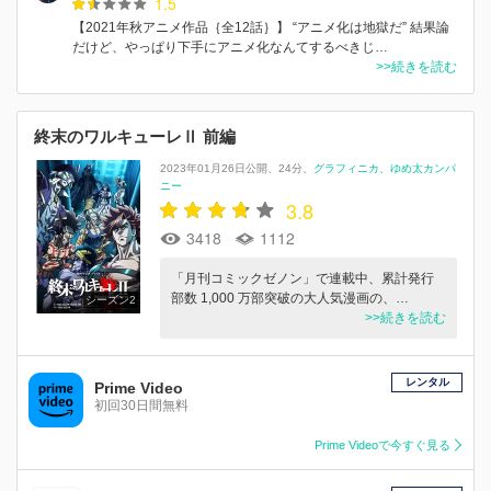
1.5
【2021年秋アニメ作品｛全12話｝】 “アニメ化は地獄だ” 結果論
だけど、やっぱり下手にアニメ化なんてするべきじ…
>>続きを読む
終末のワルキューレⅡ 前編
2023年01月26日公開
24分
グラフィニカ
ゆめ太カンパ
ニー
3.8
3418
1112
「⽉刊コミックゼノン」で連載中、累計発⾏
部数 1,000 万部突破の⼤⼈気漫画の、…
シーズン2
>>続きを読む
レンタル
Prime Video
初回30日間無料
Prime Videoで今すぐ見る