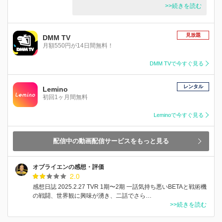
>>続きを読む
見放題
DMM TV
月額550円が14日間無料！
DMM TVで今すぐ見る
レンタル
Lemino
初回1ヶ月間無料
Leminoで今すぐ見る
配信中の動画配信サービスをもっと見る
オブライエンの感想・評価
2.0
感想日誌 2025.2.27 TVR 1期〜2期 一話気持ち悪いBETAと戦術機
の戦闘、世界観に興味が湧き、二話でさら…
>>続きを読む