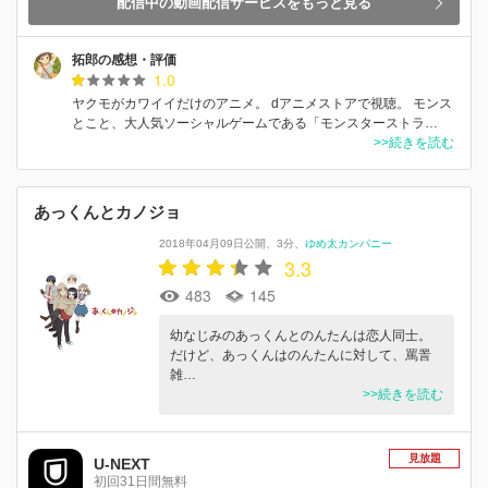
配信中の動画配信サービスをもっと見る
拓郎の感想・評価
1.0
ヤクモがカワイイだけのアニメ。 dアニメストアで視聴。 モンス
とこと、大人気ソーシャルゲームである「モンスターストラ…
>>続きを読む
あっくんとカノジョ
2018年04月09日公開
3分
ゆめ太カンパニー
3.3
483
145
幼なじみのあっくんとのんたんは恋人同士。
だけど、あっくんはのんたんに対して、罵詈
雑…
>>続きを読む
見放題
U-NEXT
初回31日間無料