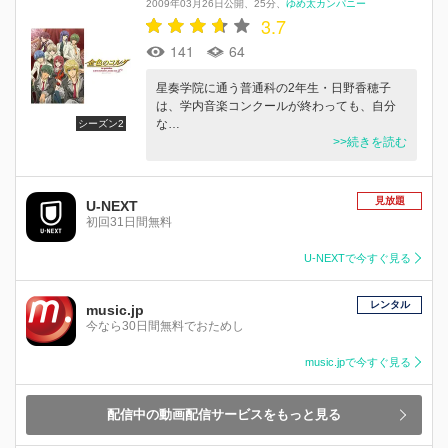
2009年03月26日公開
25分
ゆめ太カンパニー
3.7
141
64
星奏学院に通う普通科の2年生・日野香穂子
は、学内音楽コンクールが終わっても、自分
な…
シーズン2
>>続きを読む
見放題
U-NEXT
初回31日間無料
U-NEXTで今すぐ見る
レンタル
music.jp
今なら30日間無料でおためし
music.jpで今すぐ見る
配信中の動画配信サービスをもっと見る