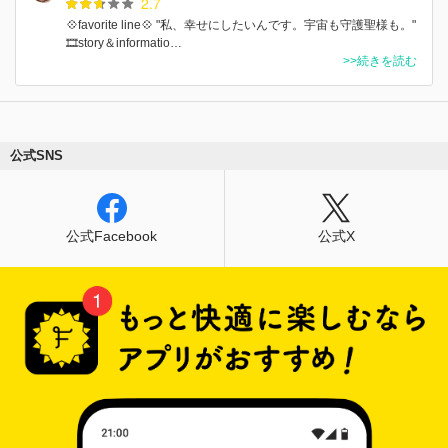
2.7
💠favorite line💠 "私、幸せにしたいんです。宇宙も守護聖様も。"
🎞️story＆informatio…
>>続きを読む
公式SNS
公式Facebook
公式X