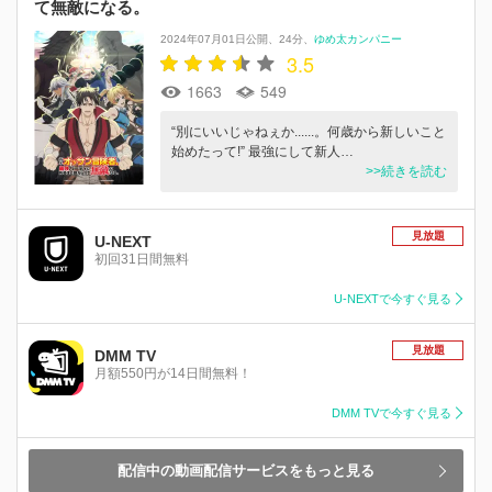
て無敵になる。
2024年07月01日公開
24分
ゆめ太カンパニー
3.5
1663
549
“別にいいじゃねぇか......。何歳から新しいこと
始めたって!” 最強にして新人…
>>続きを読む
見放題
U-NEXT
初回31日間無料
U-NEXTで今すぐ見る
見放題
DMM TV
月額550円が14日間無料！
DMM TVで今すぐ見る
配信中の動画配信サービスをもっと見る