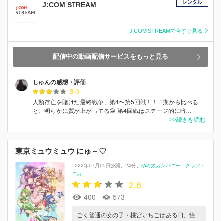
レンタル
J:COM STREAM
-
J:COM STREAMで今すぐ見る
配信中の動画配信サービスをもっと見る
しゅんの感想・評価
3.0
人類存亡を賭けた最終戦争、第4〜第5回戦！！ 1期から比べる
と、明らかに質が上がってる😁 第4回戦はステージ的に暗…
>>続きを読む
東京ミュウミュウ にゅ～♡
2022年07月05日公開
24分
ゆめ太カンパニー
グラフィ
ニカ
2.8
400
573
ごく普通の女の子・桃宮いちごはある日、憧