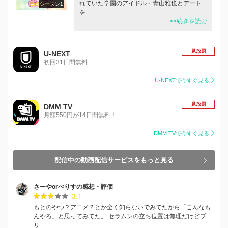
れていた学園のアイドル・青山雅也とデート
シーズン1
を…
>>続きを読む
見放題
U-NEXT
初回31日間無料
U-NEXTで今すぐ見る
見放題
DMM TV
月額550円が14日間無料！
DMM TVで今すぐ見る
配信中の動画配信サービスをもっと見る
さーやorべりすの感想・評価
3.1
もとのやつ？アニメ？とか全く知らないでみてたから「こんなも
んやろ」と思ってみてた。 セラムンの立ち位置は無理だけどプ
リ…