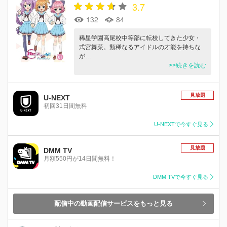
3.7
132
84
稀星学園高尾校中等部に転校してきた少女・
式宮舞菜。類稀なるアイドルの才能を持ちな
が…
>>続きを読む
見放題
U-NEXT
初回31日間無料
U-NEXTで今すぐ見る
見放題
DMM TV
月額550円が14日間無料！
DMM TVで今すぐ見る
配信中の動画配信サービスをもっと見る