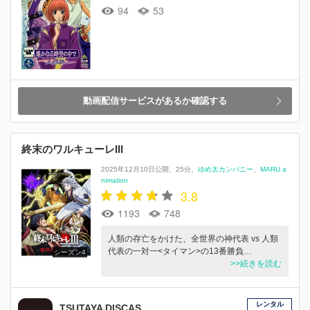
94
53
動画配信サービスがあるか確認する
終末のワルキューレIII
2025年12月10日公開
25分
ゆめ太カンパニー
MARU a
nimation
3.8
1193
748
人類の存亡をかけた、全世界の神代表 vs 人類
代表の一対一<タイマン>の13番勝負…
シーズン4
>>続きを読む
レンタル
TSUTAYA DISCAS