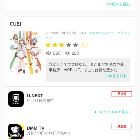
>>続きを読む
CUE!
2022年01月07日公開
24分
ゆめ太カンパニー
グラフィ
ニカ
3.1
220
223
設立したてで実績なし、まだまだ無名の声優
事務所・AiRBLUE。そこには個性豊かな…
>>続きを読む
見放題
U-NEXT
初回31日間無料
U-NEXTで今すぐ見る
見放題
DMM TV
月額550円が14日間無料！