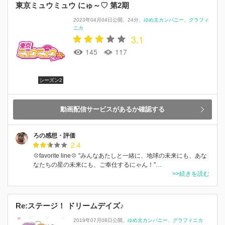
東京ミュウミュウ にゅ～♡ 第2期
2023年04月04日公開
24分
ゆめ太カンパニー
グラフィ
ニカ
3.1
145
117
シーズン2
動画配信サービスがあるか確認する
ろの感想・評価
2.4
💠favorite line💠 "みんなあたしと一緒に、地球の未来にも、あな
なたちの星の未来にも、ご奉仕するにゃん！"…
>>続きを読む
Re:ステージ！ ドリームデイズ♪
2019年07月08日公開
ゆめ太カンパニー
グラフィニカ