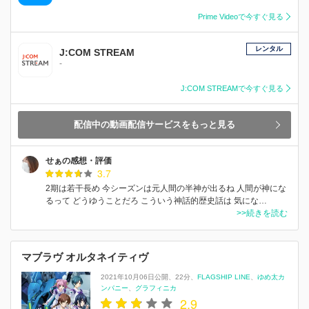
Prime Videoで今すぐ見る
レンタル
J:COM STREAM
-
J:COM STREAMで今すぐ見る
配信中の動画配信サービスをもっと見る
せぁの感想・評価
3.7
2期は若干長め 今シーズンは元人間の半神が出るね 人間が神にな
るって どうゆうことだろ こういう神話的歴史話は 気にな…
>>続きを読む
マブラヴ オルタネイティヴ
2021年10月06日公開
22分
FLAGSHIP LINE
ゆめ太カ
ンパニー
グラフィニカ
2.9