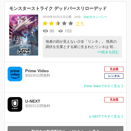
モンスターストライク デッドバースリローデッド
2025年10月21日公開
24分
ゆめ太カンパニー
2.5
90
103
他者の顔が見えない少女「リンネ」。 怪異の
調伏を生業とする家に生まれたリンネは 初…
>>続きを読む
見放題
Prime Video
初回30日間無料
レンタル
Prime Videoで今すぐ見る
見放題
U-NEXT
初回31日間無料
U-NEXTで今すぐ見る