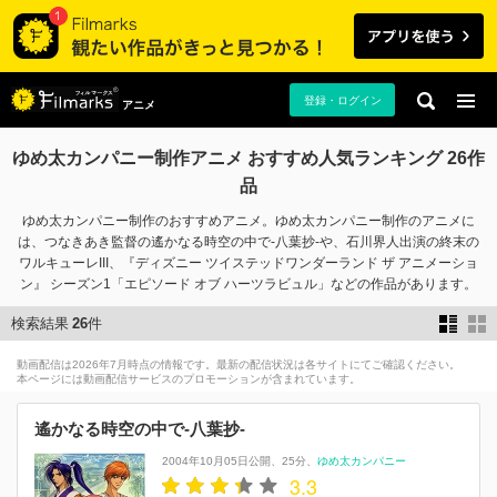
登録・ログイン
アニメ
ゆめ太カンパニー制作アニメ おすすめ人気ランキング 26作
品
ゆめ太カンパニー制作のおすすめアニメ。ゆめ太カンパニー制作のアニメに
は、つなきあき監督の遙かなる時空の中で-八葉抄-や、石川界人出演の終末の
ワルキューレIII、『ディズニー ツイステッドワンダーランド ザ アニメーショ
ン』 シーズン1「エピソード オブ ハーツラビュル」などの作品があります。
検索結果
26
件
動画配信は2026年7月時点の情報です。最新の配信状況は各サイトにてご確認ください。
本ページには動画配信サービスのプロモーションが含まれています。
遙かなる時空の中で-八葉抄-
2004年10月05日公開
25分
ゆめ太カンパニー
3.3