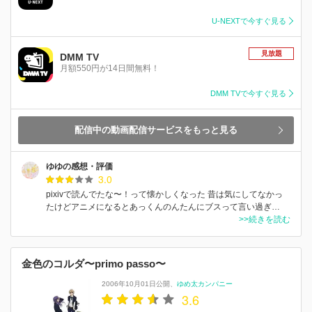
U-NEXTで今すぐ見る
見放題
DMM TV
月額550円が14日間無料！
DMM TVで今すぐ見る
配信中の動画配信サービスをもっと見る
ゆゆの感想・評価
3.0
pixivで読んでたな〜！って懐かしくなった 昔は気にしてなかっ
たけどアニメになるとあっくんのんたんにブスって言い過ぎ…
>>続きを読む
金色のコルダ〜primo passo〜
2006年10月01日公開
ゆめ太カンパニー
3.6