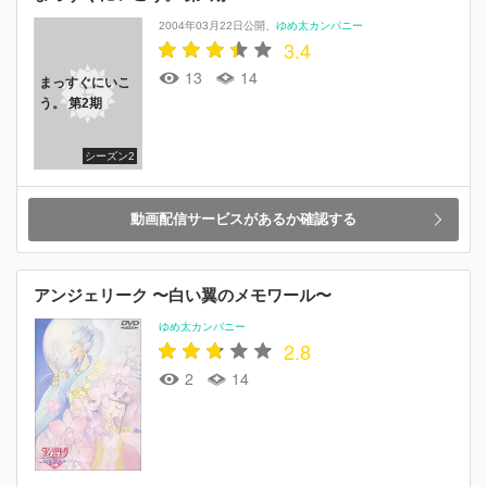
2004年03月22日公開
ゆめ太カンパニー
3.4
13
14
まっすぐにいこ
う。 第2期
シーズン2
動画配信サービスがあるか確認する
アンジェリーク 〜白い翼のメモワール〜
ゆめ太カンパニー
2.8
2
14