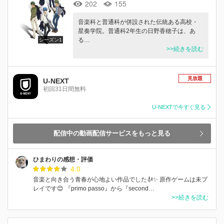
202
155
音楽科と普通科が併設された伝統ある高校・
星奏学院。普通科2年生の日野香穂子は、あ
る…
シーズン1
>>続きを読む
見放題
U-NEXT
初回31日間無料
U-NEXTで今すぐ見る
配信中の動画配信サービスをもっと見る
ひまわりの感想・評価
4.0
音楽と向き合う青春が心地よい作品でした🎻✨ 原作ゲームは未プ
レイです😊 『primo passo』から『second…
>>続きを読む