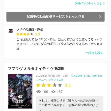
DMM TVで今すぐ見る
配信中の動画配信サービスをもっと見る
ソメイの感想・評価
3.9
これは新人でもベテランでも、当たり前のように喋ってるキャラ
クターにこんなにも試行錯誤して突き詰めて突き詰めて命を吹き
込…
>>続きを読む
マブラヴ オルタネイティヴ 第2期
2022年10月05日公開
22分
FLAGSHIP LINE
ゆめ太カ
ンパニー
グラフィニカ
3.4
166
167
それは、極限の世界で戦う人々の絆の物語―
この時空に存在する、無数の並行世界のひと
シーズン2
つ…