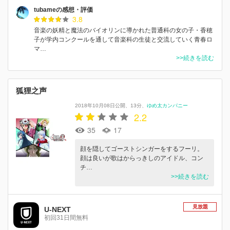
tubameの感想・評価
3.8
音楽の妖精と魔法のバイオリンに導かれた普通科の女の子・香穂
子が学内コンクールを通して音楽科の生徒と交流していく青春ロ
マ…
>>続きを読む
狐狸之声
2018年10月08日公開
13分
ゆめ太カンパニー
2.2
35
17
顔を隠してゴーストシンガーをするフーリ。
顔は良いが歌はからっきしのアイドル、コン
チ…
>>続きを読む
見放題
U-NEXT
初回31日間無料