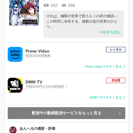
342
398
それは、極限の世界で戦う人々の絆の物語―
この時空に存在する、無数の並行世界のひと
シーズン1
つ…
>>続きを読む
レンタル
Prime Video
初回30日間無料
Prime Videoで今すぐ見る
見放題
DMM TV
月額550円が14日間無料！
DMM TVで今すぐ見る
配信中の動画配信サービスをもっと見る
あんへるの感想・評価