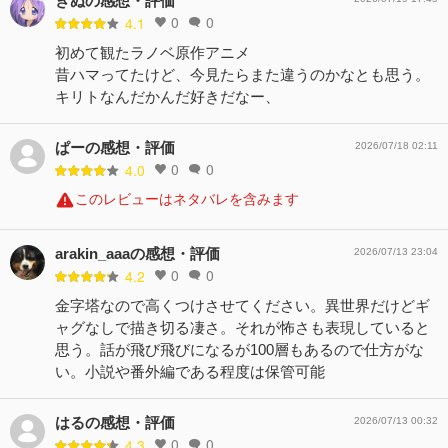
きぬの感想・評価
0
0
4.1
初めて観たラノベ原作アニメ
昔ハマってたけど、今見たらまた違うのかなとも思う。
キリトなんだかんだ好きだなー、
ぱーの感想・評価
2026/07/18 02:11
0
0
4.0
このレビューはネタバレを含みます
arakin_aaaの感想・評価
2026/07/13 23:04
0
0
4.2
金字塔なので高くつけさせてください。異世界だけどギ
ャグなしで描き切る凄さ。それが怖さも表現していると
思う。話が飛び飛びになるが100層もあるので仕方がな
い。小説や番外編である程度は保管可能
はるの感想・評価
2026/07/13 00:32
0
0
4.3