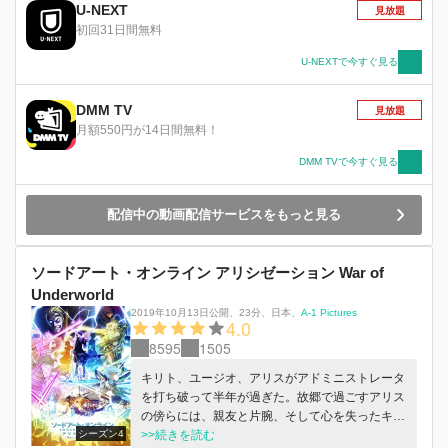
イヤーは、実際に現実世界でも《死》に至
U-NEXT
見放題
る・・・・・・。その不気味な事件の捜査を断り
初回31日間無料
きれなかったキリトは、《仮想世界》が《現実世
界》へ物理的に影響を及ぼすことに疑いを抱きつ
U-NEXTで今すぐ見る
つも、《GGO》へとログインする。《死銃》の
手がかりを掴むべく、不慣れなゲーム内を彷徨う
DMM TV
見放題
キリト。そんな彼に救いの手を差し伸べたのは、
月額550円が14日間無料！
長大なライフル《ヘカートIII》を愛用するスナイ
パーの少女・シノンだった。彼女の力を借りたキ
DMM TVで今すぐ見る
リトは、自らがターゲットとなって《死銃》との
接触を試みるべく、全ガンナーの頂点たる対人ト
配信中の動画配信サービスをもっと見る
ーナメント《バレット・オブ・バレッツ》に挑
む・・・・・・。
ソードアート・オンライン アリシゼーション War of
Underworld
2019年10月13日公開
、
23分
、
日本
、
A-1 Pictures
4.0
8595
1505
キリト、ユージオ、アリスがアドミニストレータ
を打ち破って半年が過ぎた。故郷で過ごすアリス
の傍らには、親友と片腕、そして心を失ったキリ
シーズン4
トの姿があった。そんな中、暗黒神ベクタの復活
>>続きを読む