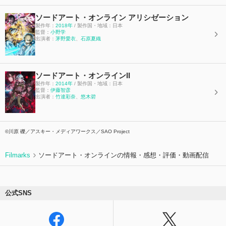
ソードアート・オンライン アリシゼーション
製作年：
2018年
/ 製作国・地域：日本
監督：
小野学
出演者：
茅野愛衣
、
石原夏織
ソードアート・オンラインII
製作年：
2014年
/ 製作国・地域：日本
監督：
伊藤智彦
出演者：
竹達彩奈
、
悠木碧
©川原 礫／アスキー・メディアワークス／SAO Project
Filmarks
ソードアート・オンラインの情報・感想・評価・動画配信
公式SNS