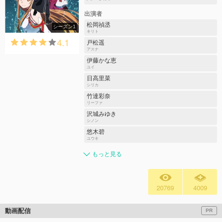
出演者
松岡禎丞
シーズン1
キリト
4.1
戸松遥
アスナ
伊藤かな恵
ユイ
日高里菜
シリカ
竹達彩奈
リーファ
沢城みゆき
シノン
悠木碧
ユウキ
もっと見る
20769
4009
動画配信
PR