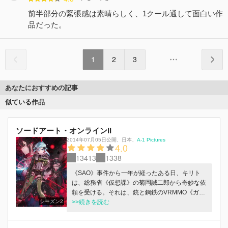
前半部分の緊張感は素晴らしく、1クール通して面白い作
品だった。
1
2
3
あなたにおすすめの記事
似ている作品
ソードアート・オンラインII
2014年07月05日公開
、
日本
、
A-1 Pictures
4.0
13413
1338
《SAO》事件から一年が経ったある日、キリト
は、総務省《仮想課》の菊岡誠二郎から奇妙な依
頼を受ける。それは、銃と鋼鉄のVRMMO《ガン
シーズン2
ゲイル・オンライン（GGO）》で突如発生した
>>続きを読む
怪現象《死銃（デス・ガン）》事件の捜査であっ
た。漆黒の銃を持つ謎のアバターに撃たれたプレ