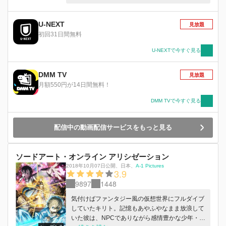
により、《人界》と《ダークテリトリー》軍の
《大戦》が始まる…。
U-NEXT
見放題
初回31日間無料
U-NEXTで今すぐ見る
DMM TV
見放題
月額550円が14日間無料！
DMM TVで今すぐ見る
配信中の動画配信サービスをもっと見る
ソードアート・オンライン アリシゼーション
2018年10月07日公開
、
日本
、
A-1 Pictures
3.9
9897
1448
気付けばファンタジー風の仮想世界にフルダイブ
していたキリト。記憶もあやふやなまま放浪して
いた彼は、NPCでありながら感情豊かな少年・ユ