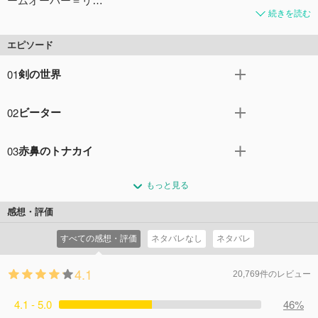
ームオーバー＝リ…
続きを読む
エピソード
01
剣の世界
2022年、次世代ゲーム《ナーヴギア》が開発され、仮想空
02
ビーター
間へのフルダイブが実現した。《ナーヴギア》初の本格的
なVRMMORPG｢ソードアート・オンライン(SAO)｣は世界
デスゲームが開始されてから一ヶ月が過ぎ──2022年12
の注目を浴び、｢SAO｣正式サービス開始日、プレイヤーの
03
赤鼻のトナカイ
月。すでに二千人ものプレイヤーが命を落としていた。β
ひとりであるキリトは仮想世界を満喫する。だが｢SAO｣の
テストでの経験を活かし、キリトは単独で迷宮に挑むが、
モンスターに襲われていたギルド《月夜の黒猫団》を救っ
開発者・茅場明彦は、全てのプレイヤーたちにこう宣言す
命懸けの戦いに苦戦を余儀なくされていた。百層に及ぶ
もっと見る
たキリト。現実世界でも友人同士だという黒猫団の暖かな
る。このゲームはクリアするまで脱出不能、そしてゲーム
《アインクラッド》の第一層すら突破できぬ中、第一層の
雰囲気にひかれ、キリトは自身が《ビーター》であること
オーバーは現実での死を意味する、と。
感想・評価
ボス部屋を発見したという男・ディアベルが、プレイヤー
を伏せたまま団の一員になった。キリトの助けを受け、弱
コメント20件
拍手48回
たちに呼びかけてボス攻略会議を開催。会議に参加したキ
すべての感想・評価
ネタバレなし
ネタバレ
小ギルドの黒猫団は急成長し、最前線で戦う《攻略組》に
リトは、あるソロプレイヤーとパーティーを組む。
追いつこうとする。ところがある晩、団の紅一点・サチが
コメント14件
拍手45回
4.1
不意に姿を消した。いち早くサチを見つけ出したキリト
20,769件のレビュー
は、彼女が“死”に怯えていると知り……。
4.1 - 5.0
コメント15件
拍手44回
46%