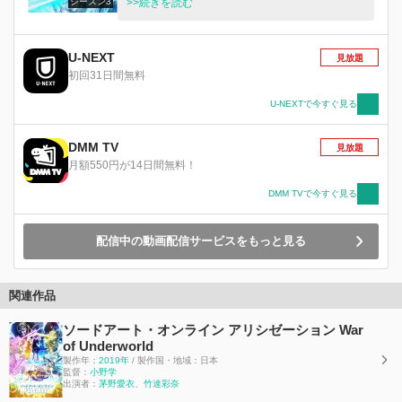
シーズン3
ージオと出会う。彼と行動を共にしながらログア
>>続きを読む
ウト方法を探すが、彼の脳裏に“あるはずのない
記憶”が甦り…？
U-NEXT
見放題
初回31日間無料
U-NEXTで今すぐ見る
DMM TV
見放題
月額550円が14日間無料！
DMM TVで今すぐ見る
配信中の動画配信サービスをもっと見る
関連作品
ソードアート・オンライン アリシゼーション War
of Underworld
製作年：
2019年
/ 製作国・地域：日本
監督：
小野学
出演者：
茅野愛衣
、
竹達彩奈