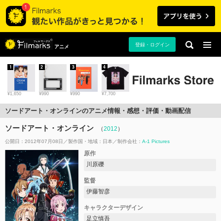
登録・ログイン
アニメ
1
2
3
4
¥1,650
¥990
¥990
¥7,700
ソードアート・オンラインのアニメ情報・感想・評価・動画配信
ソードアート・オンライン
（
2012
）
公開日：2012年07月08日
製作国・地域：
日本
制作会社：
A-1 Pictures
原作
川原礫
監督
伊藤智彦
キャラクターデザイン
足立慎吾