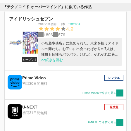
『テクノロイド オーバーマインド』に似ている作品
アイドリッシュセブン
2018/1/1公開
、
日本
、
TROYCA
4.2
1896
576
小鳥遊事務所」に集められた、未来を担うアイド
ルの卵たち。お互いに出会ったばかりの7人は、
性格も個性もバラバラ。けれど、それぞれに異な
シーズン1
る魅力を持ち、アイドルとしての未知の可能性を
>>続きを読む
秘めていた。グループを結成し、共に第一歩を踏
み出した彼らの名は「IDOLiSH7」。光り輝くス
テージで歌い踊る姿は、やがて人々の心を惹きつ
Prime Video
レンタル
けていく。華やかだが、時に厳しいアイドルの世
初回30日間無料
界で、彼らは夢を抱きながらその頂点を目指す-
-！
Prime Videoで今すぐ見る
U-NEXT
見放題
初回31日間無料
U-NEXTで今すぐ見る