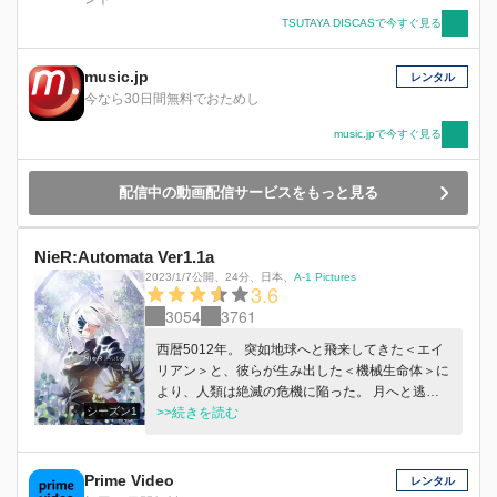
TSUTAYA DISCASで今すぐ見る
music.jp
レンタル
今なら30日間無料でおためし
music.jpで今すぐ見る
配信中の動画配信サービスをもっと見る
NieR:Automata Ver1.1a
2023/1/7公開
、
24分
、
日本
、
A-1 Pictures
3.6
3054
3761
西暦5012年。 突如地球へと飛来してきた＜エイ
リアン＞と、彼らが生み出した＜機械生命体＞に
より、人類は絶滅の危機に陥った。 月へと逃げ
シーズン1
のびた僅かな人類は、地球奪還のため、＜アンド
>>続きを読む
ロイド＞の兵士を用いた反攻作戦を開始。 しか
し無限に増殖し続ける＜機械生命体＞を前に、戦
いは膠着状態に陥る。 人類は最終兵器として、
Prime Video
レンタル
新型のアンドロイド＜ヨルハ＞部隊を地球へ派