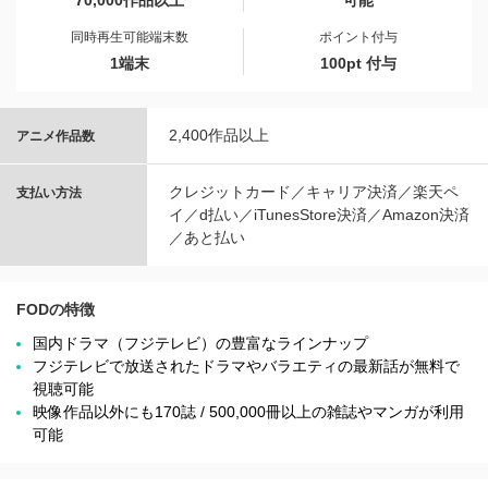
70,000作品以上
可能
同時再生可能端末数
ポイント付与
1端末
100pt 付与
2,400作品以上
アニメ作品数
クレジットカード／キャリア決済／楽天ペ
支払い方法
イ／d払い／iTunesStore決済／Amazon決済
／あと払い
FODの特徴
国内ドラマ（フジテレビ）の豊富なラインナップ
フジテレビで放送されたドラマやバラエティの最新話が無料で
視聴可能
映像作品以外にも170誌 / 500,000冊以上の雑誌やマンガが利用
可能