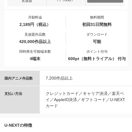
見放題
月額料金
無料期間
2,189円（税込）
初回31日間無料
見放題作品数
ダウンロード
420,000作品以上
可能
同時再生可能端末数
ポイント付与
4端末
600pt（無料トライアル） 付与
7,200作品以上
国内アニメ作品数
クレジットカード／キャリア決済／楽天ペ
支払い方法
イ／AppleID決済／ギフトコード／U-NEXT
カード
U-NEXTの特徴