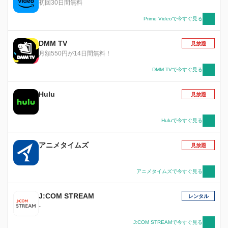
初回30日間無料
遣。 新たに地球へと派遣された＜2B＞は先行調
査員の＜9S＞と合流し、任務にあたるが、その
Prime Videoで今すぐ見る
最中で、数々の不可解な現象に遭遇し……。 こ
れは人類のために戦い続ける、命なき＜アンドロ
DMM TV
見放題
イド＞の物語――。
月額550円が14日間無料！
DMM TVで今すぐ見る
Hulu
見放題
Huluで今すぐ見る
アニメタイムズ
見放題
アニメタイムズで今すぐ見る
J:COM STREAM
レンタル
-
J:COM STREAMで今すぐ見る