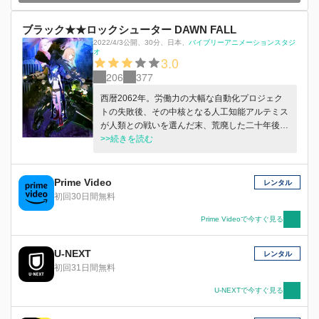
ブラック★★ロックシューター DAWN FALL
2022/4/3公開
、
30分
、
日本
、
バイブリーアニメーションスタジ
オ
3.0
206
377
西暦2062年。労働力の大幅な自動化プロジェク
トの失敗後、その中核となる人工知能アルテミス
が人類との戦いを選んだ末、荒廃した二十年後の
地球。とある基地の地下研究施設で、ひとりの少
>>続きを読む
女、エンプレスが目覚める。彼女は人類の守護者
３人の生き残りのうちのひとりであった。しかし
彼女には以前の記憶がない。そんなエンプレスに
Prime Video
レンタル
平和構築軍の大佐は告げる。エンプレスには、現
初回30日間無料
在、アルテミスが建設中の月と地球を結ぶ軌道エ
レベーターを完成前に破壊する使命があること
Prime Videoで今すぐ見る
を。完成すれば月で大量生産中の巨大機械軍が大
挙して地球へやってくるからだ。だが、その行く
U-NEXT
レンタル
手を仲間であったはずのデッドマスターやストレ
初回31日間無料
ングス、アルテミスの手先である無人軍隊やカル
ト集団＜教育機関＞のスマイリーらが阻もうとす
U-NEXTで今すぐ見る
る。さまざまな思惑が交差する中、大佐らと軌道
エレベーターを目指して進んでいくエンプレス。