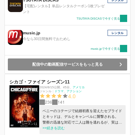
TSUTAYA DISCAS
レンタル
【宅配レンタル】単品レンタルクーポン1枚プレゼ
ント
TSUTAYA DISCASで今すぐ見る
music.jp
レンタル
今なら30日間無料でおためし
music.jpで今すぐ見る
配信中の動画配信サービスをもっと見る
シカゴ・ファイア シーズン11
2024/8/15公開
、
45分
、
アメリカ
ジャンル：
ドラマ
アクション
4.0
236
141
ベニーのコテージで結婚初夜を迎えたセブライド
とキッドは、デルとキャンベルに襲撃される。
警察の迅速な対応で二人は難を逃れるが、実は警
シーズン11
察内にスパイがいるらしく、複雑な真相に近づい
>>続きを読む
ていく。 ハビが候補生として51分署で２シフト