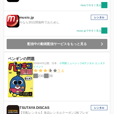
を呼び出すが、イブラヒムは予定を早め、既に帝
Huluで今すぐ見る
都から逃げるように遠征へ出立していた。 後宮
の支配者となったヒュッレムは、亡き母后ハフサ
music.jp
レンタル
の部屋を自分のものにしようと画策。空室のまま
今なら30日間無料でおためし
にするというスレイマンの意思と慣例に反したヒ
ュッレムの横暴な行いを阻止すべく、ハティジ
music.jpで今すぐ見る
ェ、マヒデブラン、ギュルフェムの 3 人は策を練
る。後宮出納官であるギュルフェムが自らスレイ
マンに辞任を申し出て、後任を推薦したのだ。そ
配信中の動画配信サービスをもっと見る
れは、亡き母后さえも一目を置き皆が恐れた女、
スレイマンの最強乳母アフィフェだった…！ 一
方、夫イブラヒムの裏切りに心を衰弱させていく
ペンギンの問題
ハティジェだったが、離婚をすればイブラヒムを
2008/4/5公開
、
日本
、
小学館ミュージック&デジタル エンタテ
イメント
貶めたいヒュッレムの思うつぼだとマヒデブラン
3.4
に説得され、離婚を撤回。そして、母后の部屋を
230
39
執拗に求めるヒュッレムと、慣例に従い空室にす
ると命じたスレイマンが険悪な状態になっていた
頃、後宮には新たに奴隷となった娘たちが続々と
到着していた。その中に、ヒュッレムの愛も天下
シーズン1
も終わらせるほどの女がいるとは、まだ誰も知る
由もなかった…。
TSUTAYA DISCAS
レンタル
【宅配レンタル】単品レンタルクーポン1枚プレゼ