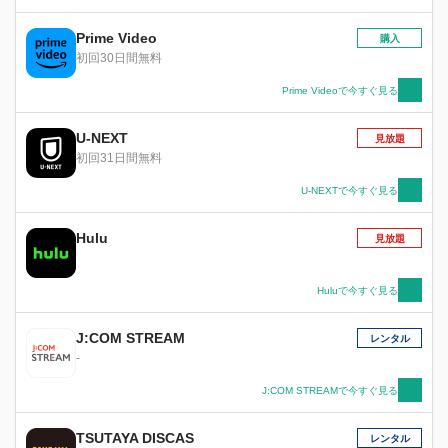
過ごすことになり、クルースは心配が尽きない。
キッドは小隊長になっても自分専用のオフィスが
Prime Video
購入
ないことに不満を感じ、ボーデンに取り入る。
初回30日間無料
Prime Videoで今すぐ見る
U-NEXT
見放題
初回31日間無料
U-NEXTで今すぐ見る
Hulu
見放題
Huluで今すぐ見る
J:COM STREAM
レンタル
-
J:COM STREAMで今すぐ見る
TSUTAYA DISCAS
レンタル