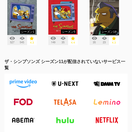
シーズン1
シーズン5
シーズン18
527
545
149
35
35
23
4.3
4.4
4.3
ザ・シンプソンズ シーズン11が配信されていないサービス一
覧