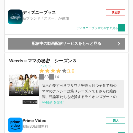
ディズニープラス
見放題
新ブランド「スター」が追加
ディズニープラスで今すぐ見る
配信中の動画配信サービスをもっと見る
Weeds～ママの秘密 シーズン３
アメリカ
3.8
83
14
我らが愛すべきマリワナ密売人且つ子育て熱心
ママのナンシーは第３シーズンでもさらに絶好
調。評論家たちも絶賛するライオンズゲートのオ
シーズン3
リジナルシリーズの本作はエミー賞とゴールデン
>>続きを読む
グローブ賞受賞歴のあるメアリー＝ルイーズ・パ
ーカーが主役を演じる。彼女の演じるナンシー・
ボトウィンは夫の突然の死後、マリワナの密売人
Prime Video
購入
に転身したシングルマザー。この突飛な商売が順
初回30日間無料
調に展開しちょっとした縄張り帝国を築き出すと