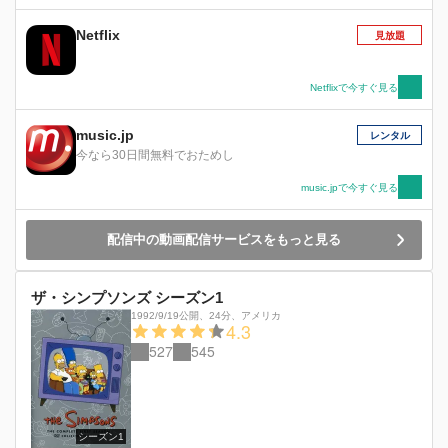
Netflix
見放題
Netflixで今すぐ見る
music.jp
レンタル
今なら30日間無料でおためし
music.jpで今すぐ見る
配信中の動画配信サービスをもっと見る
ザ・シンプソンズ シーズン1
1992/9/19公開
、
24分
、
アメリカ
4.3
527
545
シーズン1