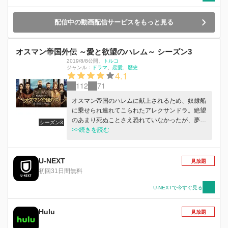
配信中の動画配信サービスをもっと見る
オスマン帝国外伝 ～愛と欲望のハレム～ シーズン3
2019/8/8公開
、
トルコ
ジャンル：
ドラマ
恋愛
歴史
4.1
112
71
オスマン帝国のハレムに献上されるため、奴隷船
に乗せられ連れてこられたアレクサンドラ。絶望
のあまり死ぬことさえ恐れていなかったが、夢枕
シーズン3
に立った両親の言葉に後押しされ、このハレムの
>>続きを読む
中で生き抜くことを決意する。皇帝であるスレイ
マンの夜伽に召され、寵愛を受けることに成功し
たアレクサンドラは、“ヒュッレム”という名を賜
U-NEXT
見放題
り、次々と皇帝の子を産み、後宮での立場を強く
初回31日間無料
していく…。 トプカプ宮殿では、ついに後宮の
頂点を極めた皇帝妃ヒュッレムが、感慨深げにテ
U-NEXTで今すぐ見る
ラスからボスポラス海峡を眺めている。そんな
中、兄である皇帝スレイマンの元を夫イブラヒム
Hulu
見放題
の卑劣な浮気と離婚する意思を告げに、皇女ハテ
ィジェが訪れる。スレイマンは大宰相イブラヒム