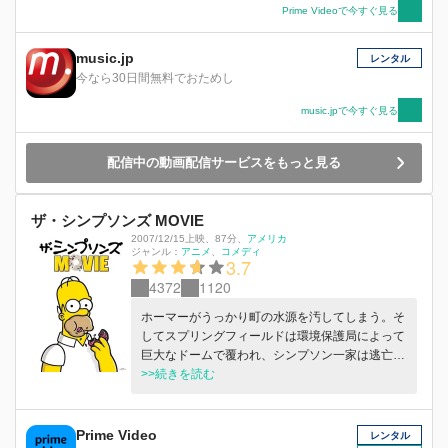
抑制が効かなくなり始め、周りにいる住民達も騒
Prime Videoで今すぐ見る
ぎに巻き込んでいく。郊外住宅地で繰り広げられ
るマリワナドラマの本作は痛快且つ破壊的なヒッ
music.jp
レンタル
トシリーズ。
今なら30日間無料でおためし
music.jpで今すぐ見る
配信中の動画配信サービスをもっと見る
ザ・シンプソンズ MOVIE
2007/12/15上映
、
87分
、
アメリカ
ジャンル：
アニメ
コメディ
3.7
4372
1120
ホーマーがうっかり町の水源を汚してしまう。そ
してスプリングフィールドは環境保護局によって
巨大なドームで覆われ、シンプソン一家は逃亡す
る。
>>続きを読む
Prime Video
レンタル