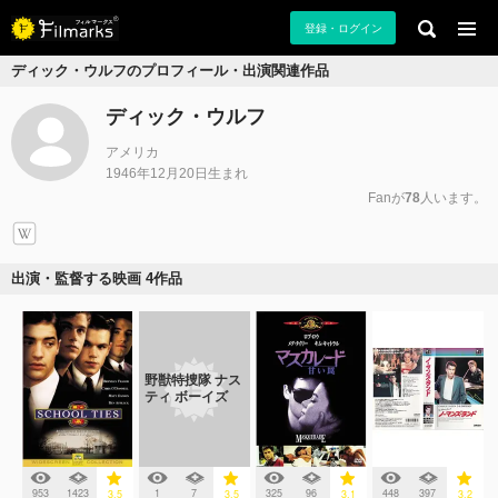
登録・ログイン
ディック・ウルフのプロフィール・出演関連作品
ディック・ウルフ
アメリカ
1946年12月20日生まれ
Fanが
78
人います。
出演・監督する映画 4作品
野獣特捜隊 ナス
ティ ボーイズ
953
1423
1
7
325
96
448
397
3.5
3.5
3.1
3.2