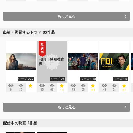
もっと見る
出演・監督するドラマ 85作品
FBI8：特別捜査
班
シーズン27
シーズン8
シーズン10
シーズン6
6
39
15
99
73
65
48
58
-
4.0
4.0
3.6
もっと見る
配信中の映画 2作品