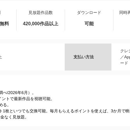
間
見放題作品数
ダウンロード
同時
間無料
420,000作品以上
可能
クレ
上
支払い方法
／Ap
ード
s調べ/2026年6⽉）。
Tポイントで最新作品を視聴可能。
める。
ケット1枚といつでも交換可能。毎月もらえるポイントを使えば、3か月で
加料金なく見放題。