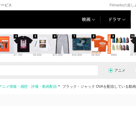
サービス
Filmarksの楽
映画
ドラマ
4
5
6
7
8
9
10
0
¥7,700
¥8,800
¥15,400
¥19,800
¥9,900
¥880
¥7,7
アニメ
のアニメ情報・感想・評価・動画配信
ブラック・ジャック OVAを配信している動