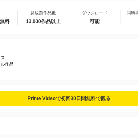
間
見放題作品数
ダウンロード
同時
間無料
13,000作品以上
可能
ンス
ナル作品
Prime Videoで初回30日間無料で観る