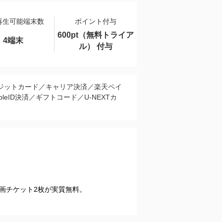
再生可能端末数
ポイント付与
600pt（無料トライア
4端末
ル） 付与
ジットカード／キャリア決済／楽天ペイ
pleID決済／ギフトコード／U-NEXTカ
映画チケット2枚が実質無料。