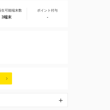
再生可能端末数
ポイント付与
3端末
-