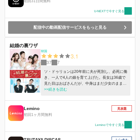
初回31日間無料
U-NEXTで今すぐ見る
配信中の動画配信サービスをもっと見る
結婚の裏ワザ
韓国
3.1
37
7
ソ・ドゥリョンは20年前に夫が死別し、必死に働
き、一人で4人の娘を育て上げた。長女は36歳で
見た目はおばさんだが、中身はまだ少女のまま。
次女は職場では闘鶏と呼ばれ、気象も荒く、結婚
>>続きを読む
なんて全く興味がない。三女はスポーツカーに乗
ったヤンキー留学生とディープキスしているし、
しっかり者だと思っていた四女は予備校に3か月
Lemino
見放題
も通っていないということが発覚。家庭を顧みず
初回1ヶ月間無料
、キムチ会社の社長として必死に働いてきたが、
ここにきてやっと母親として娘と向き合おうと決
Leminoで今すぐ見る
心する。会社がつぶれたので、下宿屋を始めると
娘たちに宣言。これはすべてドゥリョンのお芝居
TSUTAYA DISCAS
レンタル