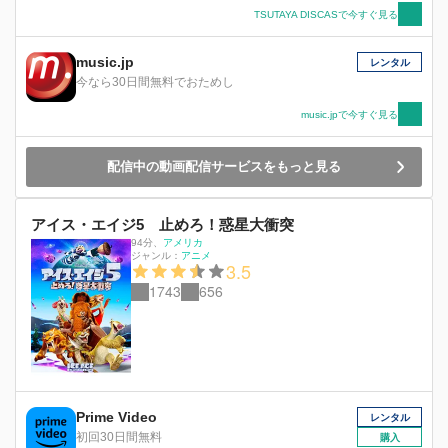
TSUTAYA DISCASで今すぐ見る
music.jp
レンタル
今なら30日間無料でおためし
music.jpで今すぐ見る
配信中の動画配信サービスをもっと見る
アイス・エイジ5 止めろ！惑星大衝突
94分
、
アメリカ
ジャンル：
アニメ
3.5
1743
656
Prime Video
レンタル
初回30日間無料
購入