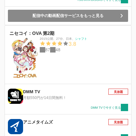
配信中の動画配信サービスをもっと見る
ニセコイ：OVA 第2期
2015公開
、
27分
、
日本
、
シャフト
3.8
87
48
DMM TV
見放題
月額550円が14日間無料！
DMM TVで今すぐ見る
アニメタイムズ
見放題