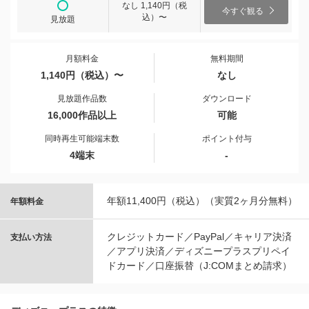
なし 1,140円（税
今すぐ観る
込）〜
見放題
月額料金
無料期間
1,140円（税込）〜
なし
見放題作品数
ダウンロード
16,000作品以上
可能
同時再生可能端末数
ポイント付与
4端末
-
年額11,400円（税込）（実質2ヶ月分無料）
年額料金
クレジットカード／PayPal／キャリア決済
支払い方法
／アプリ決済／ディズニープラスプリペイ
ドカード／口座振替（J:COMまとめ請求）