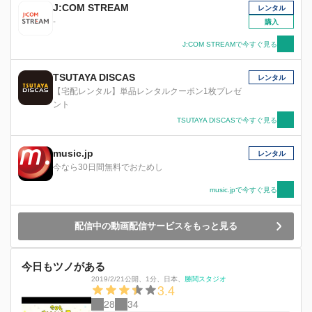
J:COM STREAM
レンタル
-
購入
J:COM STREAMで今すぐ見る
TSUTAYA DISCAS
レンタル
【宅配レンタル】単品レンタルクーポン1枚プレゼ
ント
TSUTAYA DISCASで今すぐ見る
music.jp
レンタル
今なら30日間無料でおためし
music.jpで今すぐ見る
配信中の動画配信サービスをもっと見る
今日もツノがある
2019/2/21公開
、
1分
、
日本
、
勝鬨スタジオ
3.4
28
34