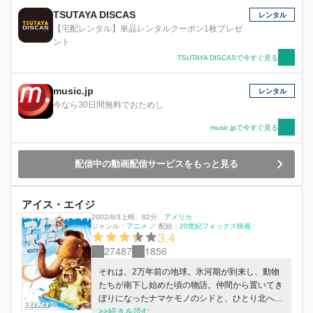
TSUTAYA DISCAS
レンタル
【宅配レンタル】単品レンタルクーポン1枚プレゼ
ント
TSUTAYA DISCASで今すぐ見る
music.jp
レンタル
今なら30日間無料でおためし
music.jpで今すぐ見る
配信中の動画配信サービスをもっと見る
アイス・エイジ
2002/8/3上映
、
82分
、
アメリカ
ジャンル：
アニメ
／
配給：
20世紀フォックス映画
3.4
27487
1856
それは、2万年前の地球。氷河期が到来し、動物
たちが南下し始めた頃の物語。仲間から置いてき
ぼりになったナマケモノのシドと、ひとり北へ向
かうヘソ曲がりのマンモスマニー、そしてどこか
>>続きを読む