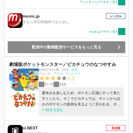
アニメタイムズで今すぐ見る
music.jp
レンタル
今なら30日間無料でおためし
music.jpで今すぐ見る
配信中の動画配信サービスをもっと見る
劇場版ポケットモンスター／ピカチュウのなつやすみ
1998/7/18上映
、
23分
、
日本
ジャンル：
アニメ
ファミリー
3.5
5118
328
夏休みを楽しむため、ポケモン広場にやって来た
サトシたち。そこでピカチュウは、サトシからほ
かのポケモンの面倒を見るように言われる。ポケ
モン広場を楽しもうとしたピカチュウだったが、
>>続きを読む
一緒にいたトゲピーがお腹を空かせたのか、泣き
出してしまい…。
U-NEXT
見放題