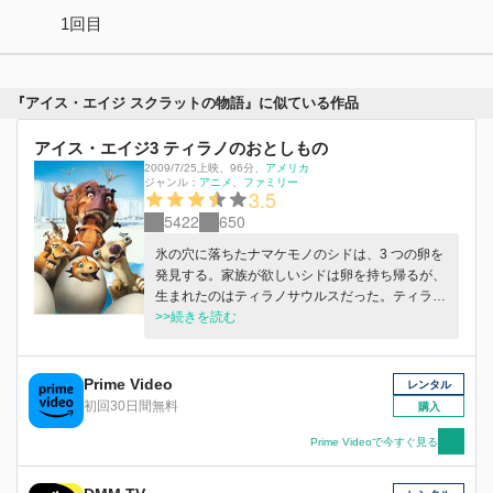
1回目
『アイス・エイジ スクラットの物語』に似ている作品
アイス・エイジ3 ティラノのおとしもの
2009/7/25上映
、
96分
、
アメリカ
ジャンル：
アニメ
ファミリー
3.5
5422
650
氷の穴に落ちたナマケモノのシドは、3 つの卵を
発見する。家族が欲しいシドは卵を持ち帰るが、
生まれたのはティラノサウルスだった。ティラノ
サウルスの親になろうと育て始めたシドだが、母
>>続きを読む
親のティラノサウルスが現れて子どもたちを恐竜
ワールドへと連れ去ってしまう。
Prime Video
レンタル
初回30日間無料
購入
Prime Videoで今すぐ見る