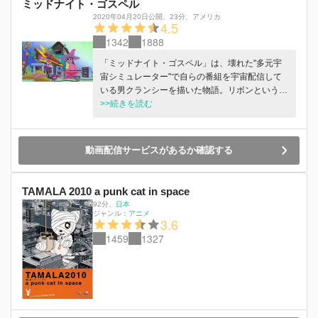
ミッドナイト・ゴスペル
2020年04月20日公開
、
23分
、
アメリカ
4.5
1342
1888
「ミッドナイト・ゴスペル」は、壊れた"多元宇
宙シミュレーター"で自らの番組を宇宙配信して
いる男クランシーを描いた物語。リボンという場
所にある住み慣れた仮想世界農場を飛び出して、
>>続きを読む
クランシーは他の世界の生き物たちをインタビュ
ーするために旅立ちます。制作は、ペンデルト
ン・ウォード (「アドベンチャー・タイム」) とダ
動画配信サービスがあるか確認する
ンカン・トラッセル (ポッドキャスト「Duncan
Trussell Family Hour (原題)」)。アニメーション
はTitmouseが手がけています。
TAMALA 2010 a punk cat in space
92分
、
日本
ジャンル：
アニメ
3.6
1459
1327