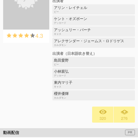
出演者
アリン・レイチェル
ビー
ケント・オズボーン
デッカード
アッシュリー・バーチ
4.3
キャス
アレクサンダー・ジェームス・ロドリゲス
カルダモン
出演者（日本語吹き替え）
島田愛野
ビー
小林親弘
デッカード
東内マリ子
キャス
櫻井優輝
カルダモン
320
276
動画配信
PR