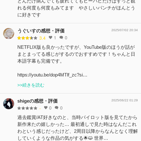
どんだけ病んでても疲れててもビーパピだけはずっと観
れる何度も何度もみてます やさしいパンチがほんとう
に好きです
うぐいすの感想・評価
2025/07/02 20:34
1
0
3.4
NETFLIX版も良かったですが、YouTube版のほうが話が
まとまってる感じがするのでおすすめです！ちゃんと日
本語字幕も完備です。
https://youtu.be/dop4MTlf_zc?si…
>>続きを読む
shigeの感想・評価
2025/06/22 01:29
0
0
-
過去鑑賞/AT好きなのと、当時パイロット版を見てたから
新作来たの嬉しかった… 最初通しで見た時はなんだこれ
わという感じだったけど、2周目以降からなんとなく理解
していくような作品の気がする🌟😺 世界…