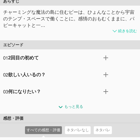
あらすじ
チャーミングな魔法の島に住むビーは、ひょんなことから宇宙
のテンプ・スペースで働くことに。感情のおもむくままに、パ
ピーキャットと一…
続きを読む
エピソード
01
2回目の初めて
仕事をクビになってしまい、敗北感のようなものを感じな
02
欲しい人いるの？
がら歩いていたビー。そんなビーが差していた傘の上に、
猫のような犬のような不思議な生き物が落ちてくる。
今日はテンプボットがたくさん仕事を用意してくれたこと
コメント4件
拍手0回
03
何になりたい？
を知ったビーとパピーキャットは、まず最初に、スノード
ーム星でのオルゴールの修理に取りかかることに。
今日はビーの誕生日! ゲームセンターに向かう途中で出く
コメント2件
拍手0回
もっと見る
わしたデッカードと遊ぶことにしたビー。さらにそのま
ま、仕事まで一緒にこなすことに。
感想・評価
コメント2件
拍手0回
すべての感想・評価
ネタバレなし
ネタバレ