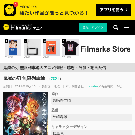
登録・ログイン
アニメ
1
2
3
4
¥1,650
¥990
¥990
¥7,700
鬼滅の刃 無限列車編のアニメ情報・感想・評価・動画配信
鬼滅の刃 無限列車編
（
2021
）
公開日：2021年10月10日
製作国・地域：
日本
制作会社：
ufotable
再生時間：24分
原作
吾峠呼世晴
監督
外崎春雄
キャラクターデザイン
松島晃