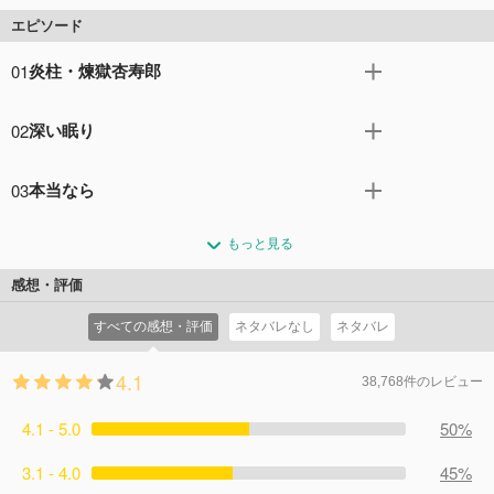
エピソード
01
炎柱・煉󠄁獄杏寿郎
炎柱・煉獄杏寿郎に、新たな指令が下された。 それは、四
02
深い眠り
十人以上もの行方不明者が出たという「無限列車」--その
現地へ赴き、調査を行うというもの。 鬼殺隊本部を後に
蝶屋敷での修業を終えた炭治郎たちは、次なる任務の地、
し、無限列車の任務へと旅立つ煉獄だったが--。
03
本当なら
無限列車へ。 そこで、先に乗り込んでいた煉獄との合流を
コメント96件
拍手125回
果たす。 始終はつらつとした煉獄に圧倒される炭治郎、鬼
炭治郎は家族と幸せなひと時を過ごしていた。 しかしそれ
に怯える善逸、列車に興奮する伊之助--多くの乗客を乗せ
もっと見る
は、下弦の壱・魘夢が見せる夢の世界。魘夢の狙いは、眠
た列車で、新たな戦いが始まろうとしていた。
っている炭治郎たちの無意識領域に潜り込み、「精神の
感想・評価
コメント44件
拍手81回
核」を破壊することだった。 はたして、炭治郎たちは精神
すべての感想・評価
ネタバレなし
ネタバレ
の核を破壊される前に、夢から目覚めることができるの
か。
4.1
コメント41件
拍手97回
38,768件のレビュー
4.1 - 5.0
50%
3.1 - 4.0
45%