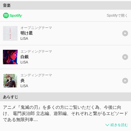
音楽
Spotifyで開く
オープニングテーマ
明け星
LiSA
エンディングテーマ
白銀
LiSA
エンディングテーマ
炎
LiSA
あらすじ
アニメ『鬼滅の刃』を多くの方にご覧いただく為、今後に向
け、 竈門炭治郎 立志編、遊郭編、それぞれと繋がるエピソード
である無限列車…
続きを読む