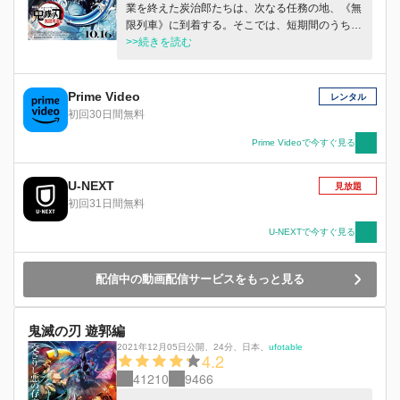
業を終えた炭治郎たちは、次なる任務の地、《無
限列車》に到着する。そこでは、短期間のうちに
四十人以上もの人が行方不明になっているとい
>>続きを読む
う。 禰󠄀豆子を連れた炭治郎と善逸、伊之助の一
行は、鬼殺隊最強の剣士である《柱》のひとり、
炎柱の煉󠄁獄杏寿郎と合流し、闇を往く《無限列
Prime Video
レンタル
車》の中で、鬼と立ち向かうのだった。
初回30日間無料
Prime Videoで今すぐ見る
U-NEXT
見放題
初回31日間無料
U-NEXTで今すぐ見る
配信中の動画配信サービスをもっと見る
鬼滅の刃 遊郭編
2021年12月05日公開
、
24分
、
日本
、
ufotable
4.2
41210
9466