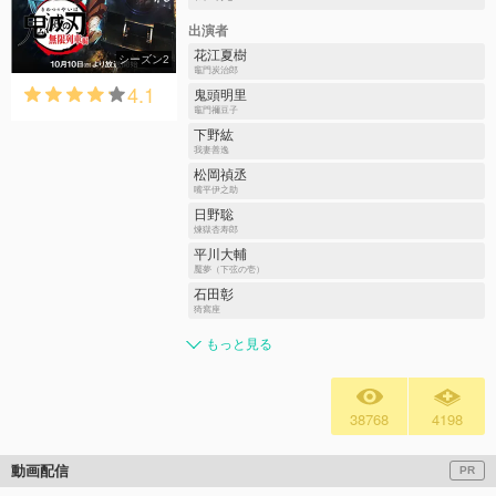
出演者
花江夏樹
シーズン2
竈門炭治郎
4.1
鬼頭明里
竈門禰󠄀豆子
下野紘
我妻善逸
松岡禎丞
嘴平伊之助
日野聡
煉獄杏寿郎
平川大輔
魘夢（下弦の壱）
石田彰
猗窩座
もっと見る
38768
4198
動画配信
PR