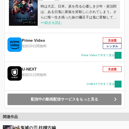
時は大正、日本。炭を売る心優しき少年・炭治郎
は、ある日鬼に家族を皆殺しにされてしまう。さ
らに唯一生き残った妹の禰豆子は鬼に変貌してし
シーズン1
まった。絶望的な現実に打ちのめされる炭治郎だ
>>続きを読む
ったが、妹を人間に戻し、家族を殺した鬼を討つ
ため、鬼狩り”の道を進む決意をする。人と鬼と
が織りなす哀しき兄妹の物語が、今、始まる--！
Prime Video
見放題
初回30日間無料
レンタル
Prime Videoで今すぐ見る
U-NEXT
見放題
初回31日間無料
U-NEXTで今すぐ見る
配信中の動画配信サービスをもっと見る
関連作品
鬼滅の刃 柱稽古編