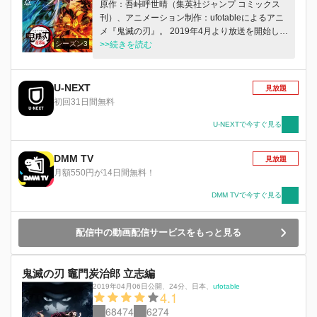
原作：吾峠呼世晴（集英社ジャンプ コミックス
刊）、アニメーション制作：ufotableによるアニ
メ『鬼滅の刃』。 2019年4月より放送を開始し、
シーズン3
家族を鬼に殺された少年・竈門炭治郎が、 鬼に
>>続きを読む
なった妹の禰󠄀豆子を人間に戻すため、《鬼殺隊》
へ入隊することから始まる本作は、 人と鬼の切
ない物語、鬼気迫る剣戟、そして時折描かれるコ
U-NEXT
見放題
ミカルなシーンも人気を博し、 国内のみなら
初回31日間無料
ず、全世界で大きな話題となった。 2020年10
月、テレビアニメ“竈門炭治郎 立志編”に続く物
U-NEXTで今すぐ見る
語“無限列車編”が、劇場版として公開。 そして、
2021年10月からテレビアニメ「鬼滅の刃」無限
DMM TV
見放題
列車編の放送、 12月からテレビアニメ「鬼滅の
月額550円が14日間無料！
刃」遊郭編の放送が決定。 無限列車での任務を
終えた炭治郎たちの次なる任務を描く遊郭編。
DMM TVで今すぐ見る
鬼殺隊最高位の剣士《柱》の一人、音柱の宇髄天
元とともに炭治郎たちが向かうのは、鬼の棲む遊
配信中の動画配信サービスをもっと見る
郭。 新たな戦いが幕を開ける。
鬼滅の刃 竈門炭治郎 立志編
2019年04月06日公開
、
24分
、
日本
、
ufotable
4.1
68474
6274