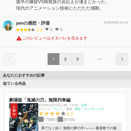
後半の煉獄VS猗窩座の見応えが凄まじかった。
現代のアニメーション技術にただただ感動。
jamの感想・評価
2026/06/21 01:24
0
0
3.5
このレビューはネタバレを含みます
1
2
3
あなたにおすすめの記事
似ている作品
劇場版「鬼滅の刃」無限列車編
2020年10月16日上映
、
117分
、
日本
ジャンル：
アニメ
／
配給：
東宝
アニプレックス
4.0
176951
25100
果てなく続く 無限の夢の中へ―― 蝶屋敷での修