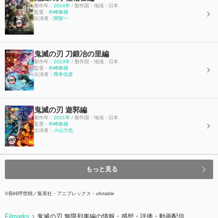
製作年：
2024年
/ 製作国・地域：日本
監督：
外崎春雄
出演者：
関智一
鬼滅の刃 刀鍛冶の里編
製作年：
2023年
/ 製作国・地域：日本
監督：
外崎春雄
出演者：
岡本信彦
鬼滅の刃 遊郭編
製作年：
2021年
/ 製作国・地域：日本
監督：
外崎春雄
出演者：
小山力也
もっと見る
©吾峠呼世晴／集英社・アニプレックス・ufotable
Filmarks
鬼滅の刃 無限列車編の情報・感想・評価・動画配信