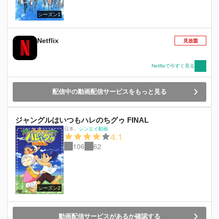
シーズン1
Netflix
見放題
Netflixで今すぐ見る
配信中の動画配信サービスをもっと見る
ジャングルはいつもハレのちグゥ FINAL
日本
、
シンエイ動画
4.1
106
62
シーズン2
動画配信サービスがあるか確認する