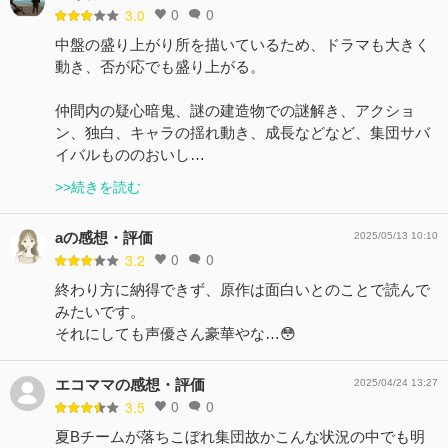
0
0
3.0
中盤の盛り上がり所を描いているため、ドラマも大きく
動き、否が応でも盛り上がる。
仲間内の疑心暗鬼、謎の建造物での謎解き、アクショ
ン、独白、キャラの揺れ動き、成長などなど、集団サバ
イバルもののおいし…
>>続きを読む
aの感想・評価
2025/05/13 10:10
0
0
3.2
終わり方に納得できず、原作は面白いとのことで読んで
みたいです。
それにしても声優さん豪華やな…😳
エコママの感想・評価
2025/04/24 13:27
0
0
3.5
夏Bチームが落ちこぼれ集団故かこんな状況の中でも明