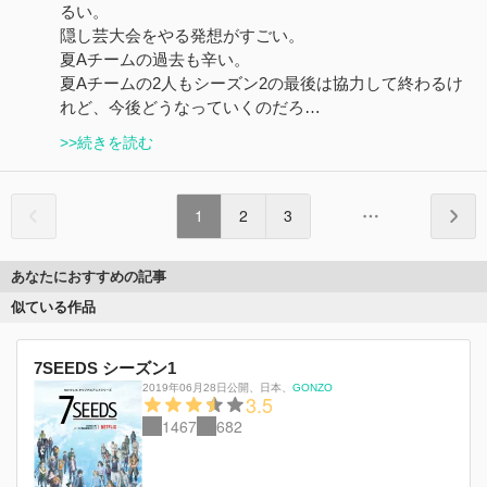
るい。
隠し芸大会をやる発想がすごい。
夏Aチームの過去も辛い。
夏Aチームの2人もシーズン2の最後は協力して終わるけ
れど、今後どうなっていくのだろ…
>>続きを読む
1
2
3
あなたにおすすめの記事
似ている作品
7SEEDS シーズン1
2019年06月28日公開
、
日本
、
GONZO
3.5
1467
682