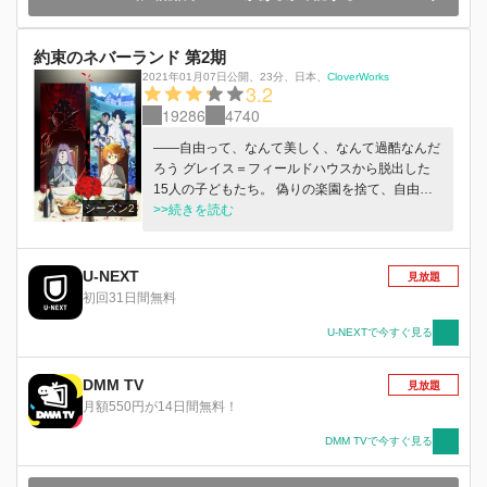
約束のネバーランド 第2期
2021年01月07日公開
、
23分
、
日本
、
CloverWorks
3.2
19286
4740
――自由って、なんて美しく、なんて過酷なんだ
ろう グレイス＝フィールドハウスから脱出した
15人の子どもたち。 偽りの楽園を捨て、自由を
シーズン2
求めた彼らを待ち受けるのは、見たことのない植
>>続きを読む
物や動物、そして追ってくる“鬼”・・・・・・美
しくも、立ち向かうにはあまりにも過酷な外の世
界。 でも、子どもたちはあきらめない。 “ミネル
U-NEXT
見放題
ヴァ”からのメッセージ、ノーマンが遺した1本の
初回31日間無料
ペンに導かれ、明日を目指す。 ハウスに残し
た“家族”を迎えに行く、その約束を果たすため
U-NEXTで今すぐ見る
に。
DMM TV
見放題
月額550円が14日間無料！
DMM TVで今すぐ見る