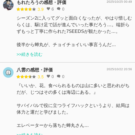
もれたろうの感想・評価
2025/10/25 00:49
6
0
3.9
シーズン2に入ってグッと面白くなったが、やはり惜しむ
らくは、駆け足で話が進んでいった事だろう…。端折ら
ずもっと丁寧に作られた7SEEDSが観たかった…。
後半から蝉丸が、チョイチョイいい事言うんだ…
>>続きを読む
八雲の感想・評価
2025/10/22 20:56
0
0
3.5
『いいか、花。食べられるものは山に多いと思われがち
だが、じつはその多くは海辺にある。』
サバイバルで役に立つライフハックというより、結局は
体力と運だと学びました。
エレベーターから落ちた蝉丸さん…
>>続きを読む