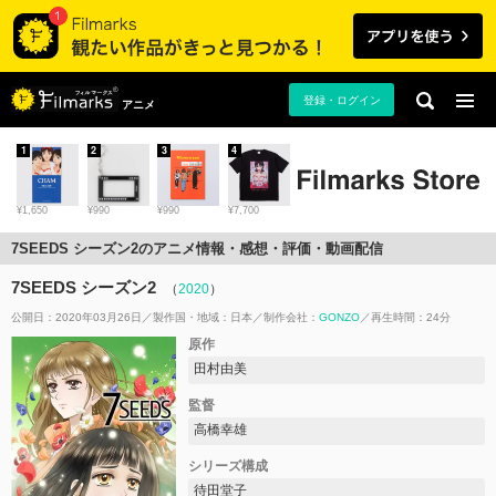
登録・ログイン
アニメ
1
2
3
4
¥1,650
¥990
¥990
¥7,700
7SEEDS シーズン2のアニメ情報・感想・評価・動画配信
7SEEDS シーズン2
（
2020
）
公開日：2020年03月26日
製作国・地域：
日本
制作会社：
GONZO
再生時間：24分
原作
田村由美
監督
高橋幸雄
シリーズ構成
待田堂子