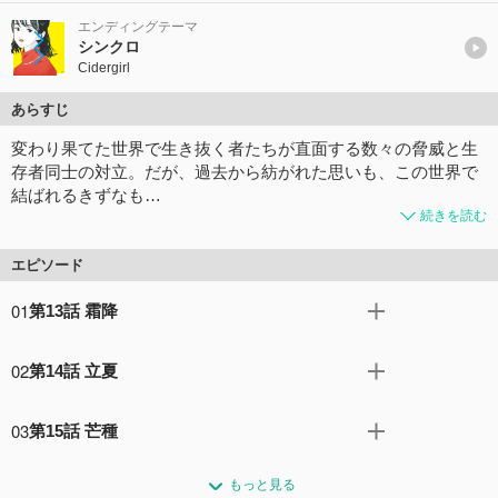
エンディングテーマ
シンクロ
Cidergirl
あらすじ
変わり果てた世界で生き抜く者たちが直面する数々の脅威と生
存者同士の対立。だが、過去から紡がれた思いも、この世界で
結ばれるきずなも…
続きを読む
エピソード
01
第13話 霜降
夏のAチームは、安居と涼を追放。ハルたちは激流に流さ
02
第14話 立夏
れた花を思い、悲しみを募らせる。新巻は花の生存を信
じ、村を出て捜索する決意を固める。
夏のBチームを発見した安居と涼。わなを警戒して観察す
コメント1件
拍手1回
03
第15話 芒種
るつもりが、図らずも夏のBチームに合流してしまい、一
同の能天気ぶりに戸惑いを隠せない。
安居と涼は夏のBチームに力を貸すが、涼は次第に彼らの
コメント1件
拍手1回
もっと見る
サバイバル能力に疑問を持ち始める。安居はナツに茂の面