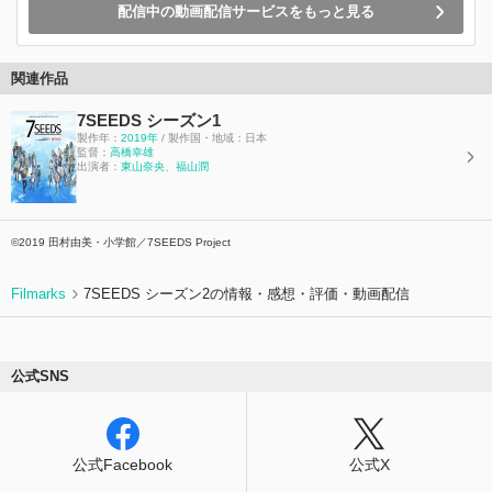
配信中の動画配信サービスをもっと見る
関連作品
7SEEDS シーズン1
製作年：
2019年
/ 製作国・地域：日本
監督：
高橋幸雄
出演者：
東山奈央
、
福山潤
©2019 田村由美・小学館／7SEEDS Project
Filmarks
7SEEDS シーズン2の情報・感想・評価・動画配信
公式SNS
公式Facebook
公式X