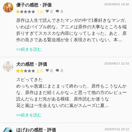
優子の感想・評価
2025/08/31 19:30
0
0
1.0
原作は人生で読んできたマンガの中で1番好きなマンガ。
いわばバイブル的な。アニメは原作の大事なところを端
折りすぎてスカスカな内容になってしまった。あと、原
作の良さである緊迫感が全く表現されていない。本…
>>続きを読む
犬の感想・評価
2025/08/17 22:33
0
0
2.0
スピってきた
めっちゃ急速にまとまって終わった、原作もこうなんか
な、原作はまだ続くんかな→と思って他の方のレビュー
読んだらまだ先がある模様、原作読むか迷うな
花と嵐は一生会えないのに嵐がスムーズに夏…
>>続きを読む
ほげおの感想・評価
2025/07/11 20:12