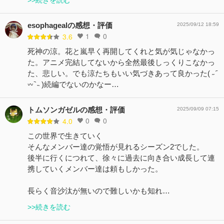
esophagealの感想・評価
2025/09/12 18:59
1
0
3.6
死神の涼。花と嵐早く再開してくれと気が気じゃなかっ
た。アニメ完結してないから全然最後しっくりこなかっ
た、悲しい。でも涼たちもいい気づきあって良かった( ˶ ᷇
𖥦 ᷆ ˵ )続編でないのかなー…
トムソンガゼルの感想・評価
2025/09/09 07:15
0
0
4.0
この世界で生きていく
そんなメンバー達の覚悟が見れるシーズン2でした。
後半に行くにつれて、徐々に過去に向き合い成長して連
携していくメンバー達は頼もしかった。
長らく音沙汰が無いので難しいかも知れ…
>>続きを読む