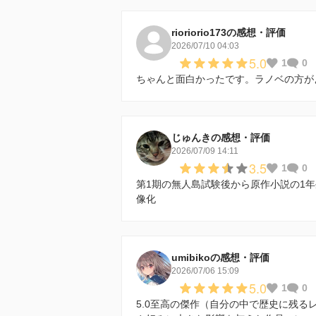
rioriorio173の感想・評価
2026/07/10 04:03
5.0
1
0
ちゃんと面白かったです。ラノベの方が
じゅんきの感想・評価
2026/07/09 14:11
3.5
1
0
第1期の無人島試験後から原作小説の1年
像化
umibikoの感想・評価
2026/07/06 15:09
5.0
1
0
5.0至高の傑作（自分の中で歴史に残