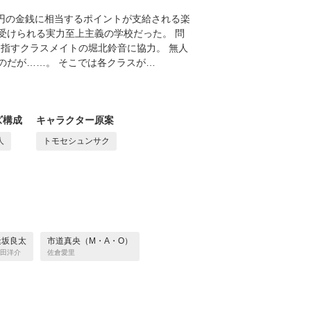
万円の金銭に相当するポイントが支給される楽
受けられる実力至上主義の学校だった。 問
指すクラスメイトの堀北鈴音に協力。 無人
のだが……。 そこでは各クラスが…
ズ構成
キャラクター原案
人
トモセシュンサク
逢坂良太
市道真央（M・A・O）
田洋介
佐倉愛里