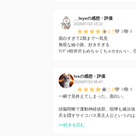
__leyeの感想・評価
2026/07/10 15:22
4.5
1
0
面白すぎて2期まで一気見
無双な綾小路、好きすぎる
ﾂﾝﾃﾞﾚ軽井沢もめちゃくちゃかわいい…🥺
lvsの感想・評価
2026/07/10 09:47
3.8
1
0
一瞬で見終えてしまった。面白い。
頭脳明晰で運動神経抜群、喧嘩も滅法強
爪を隠すサイコパス系主人公というのは
>>続きを読む