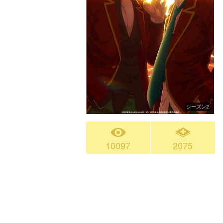
シーズン2
10097
2075