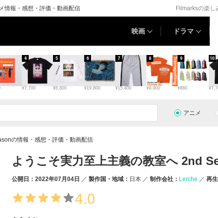
アニメ情報・感想・評価・動画配信
Filmarksの楽
映画
ドラマ
4
5
6
7
8
9
10
0
¥7,700
¥8,800
¥19,800
¥15,400
¥9,900
¥880
¥7,7
アニメ
easonの情報・感想・評価・動画配信
ようこそ実力至上主義の教室へ 2nd Se
公開日：2022年07月04日
製作国・地域：
日本
制作会社：
Lerche
再生
4.0