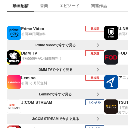
動画配信
音楽
エピソード
関連作品
Prime Video
U-N
見放題
初回30日間無料
初回3
Prime Videoで今すぐ見る
DMM TV
FOD
見放題
月額550円が14日間無料！
DMM TVで今すぐ見る
Lemino
アニ
見放題
初回1ヶ月間無料
Leminoで今すぐ見る
J:COM STREAM
TSUT
レンタル
-
【宅
枚プ
J:COM STREAMで今すぐ見る