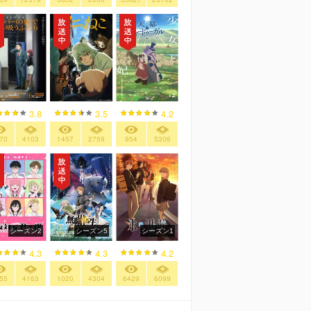
3.8
3.5
4.2
70
4103
1457
2759
954
5306
シーズン2
シーズン5
シーズン1
4.3
4.3
4.2
55
4163
1020
4304
6429
6099