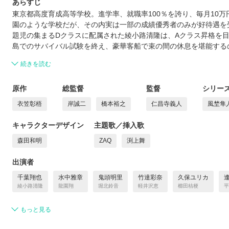
あらすじ
東京都高度育成高等学校。進学率、就職率100％を誇り、毎月10
園のような学校だが、その内実は一部の成績優秀者のみが好待遇を
題児の集まるDクラスに配属された綾小路清隆は、Aクラス昇格を目
島でのサバイバル試験を終え、豪華客船で束の間の休息を堪能する
続きを読む
原作
総監督
監督
シリー
衣笠彰梧
岸誠二
橋本裕之
仁昌寺義人
風埜隼
キャラクターデザイン
主題歌／挿入歌
森田和明
ZAQ
渕上舞
出演者
千葉翔也
水中雅章
鬼頭明里
竹達彩奈
久保ユリカ
綾小路清隆
龍園翔
堀北鈴音
軽井沢恵
櫛󠄁田桔梗
平
もっと見る