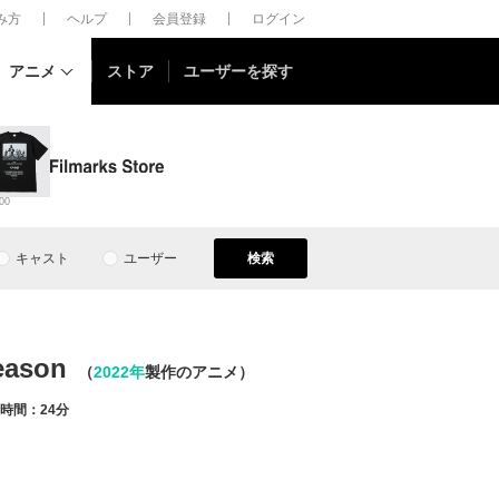
しみ方
ヘルプ
会員登録
ログイン
アニメ
ストア
ユーザーを探す
00
キャスト
ユーザー
検索
ason
（
2022年
製作のアニメ）
時間：24分