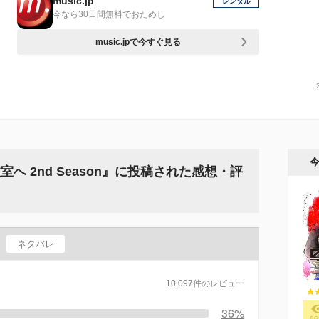
music.jp
レンタル
今なら30日間無料でおためし
music.jpで今すぐ見る
へ 2nd Season』に投稿された感想・評
ネタバレ
10,097件のレビュー
36%
96