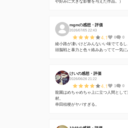
や好みに大きな影響を与えた作品。）
mgmの感想・評価
2026/07/05 22:43
4.1
0
0
綾小路が凄いけどみんないい味でてるし
頭脳戦と暴力と色々絡みあってて一気に
けいの感想・評価
2026/06/26 21:22
4.1
1
0
龍園はめちゃめちゃ上に立つ人間として
材。
串田桔梗がヤバすぎる。
1048の感想・評価