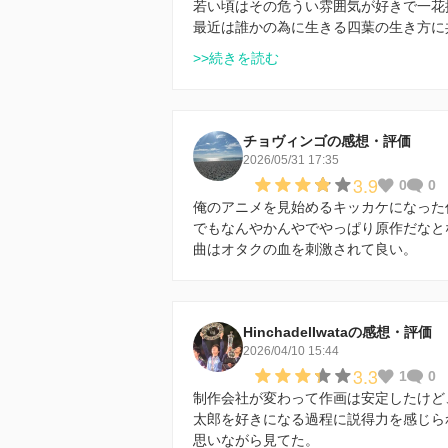
若い頃はその危うい雰囲気が好きで一花
最近は誰かの為に生きる四葉の生き方に
>>続きを読む
チョヴィンゴの感想・評価
2026/05/31 17:35
3.9
0
0
俺のアニメを見始めるキッカケになった
でもなんやかんやでやっぱり原作だなと
曲はオタクの血を刺激されて良い。
HinchadelIwataの感想・評価
2026/04/10 15:44
3.3
1
0
制作会社が変わって作画は安定したけど
太郎を好きになる過程に説得力を感じら
思いながら見てた。