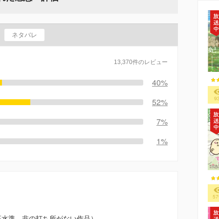
ネタバレ
13,370件のレビュー
40%
9
52%
7%
1%
57
高水準。非の打ち所がない作品）