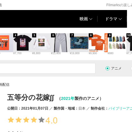
信
Filmarksの楽
映画
ドラマ
4
5
6
7
8
9
10
0
¥7,700
¥8,800
¥15,400
¥19,800
¥9,900
¥880
¥7,7
アニメ
画配信
五等分の花嫁∫∫
（
2021年
製作のアニメ）
公開日：2021年01月07日
製作国・地域：
日本
制作会社：
バイブリーア
4.0