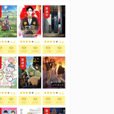
4.2
4.3
3.8
37
5258
9626
12497
1139
4081
シーズン1
4.4
3.5
4.2
90
2774
1427
2737
6393
6101