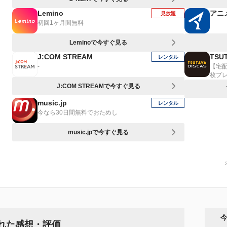
Lemino
アニ
見放題
初回1ヶ月間無料
Leminoで今すぐ見る
J:COM STREAM
TSUT
レンタル
-
【宅
枚プ
J:COM STREAMで今すぐ見る
music.jp
レンタル
今なら30日間無料でおためし
music.jpで今すぐ見る
された感想・評価