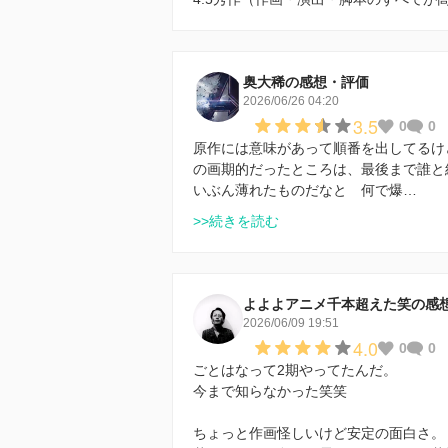
奥大稀の感想・評価
2026/06/26 04:20
3.5
0
0
原作には意味があって順番を出してるけ
の画期的だったところは、最後まで誰と
いぶん薄れたものだなと 何で爆…
>>続きを読む
よよよアニメ千本超えた笑の感
2026/06/09 19:51
4.0
0
0
ごとはなって2期やってたんだ。
今まで知らなかった笑笑
ちょっと作画怪しいけど安定の面白さ。