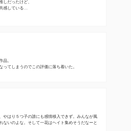
推しだったけど、
共感している…
作品。
なってしまうのでこの評価に落ち着いた。
、やはり５つ子の誰にも感情移入できず。みんなが風
れないのよな。そして一花はヘイト集めそうだなーと