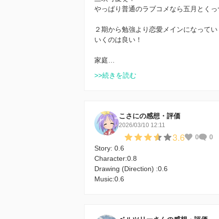
やっぱり普通のラブコメなら五月とくっ
２期から勉強より恋愛メインになってい
いくのは良い！
家庭…
>>続きを読む
こさにの感想・評価
2026/03/10 12:11
3.6
0
0
Story: 0.6
Character:0.8
Drawing (Direction) :0.6
Music:0.6