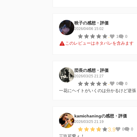
映子の感想・評価
2026/04/06 15:02
-
1
0
このレビューはネタバレを含みます
団長の感想・評価
2026/03/25 21:27
-
0
0
一花にヘイトがいくのは分かるけど逆張
kamichaningの感想・評価
2026/03/25 21:19
3.9
0
0
三玖可愛ぇ！