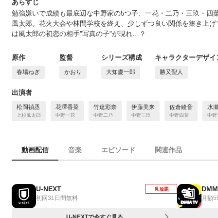
あらすじ
勉強嫌いで成績も最底辺な中野家の5つ子、一花・二乃・三玖・四
風太郎。花火大会や林間学校を終え、少しずつ良い関係を築き上げ
は風太郎の初恋の相手"写真の子"が現れ…？
原作
監督
シリーズ構成
キャラクターデザイ
春場ねぎ
かおり
大知慶一郎
勝又聖人
出演者
松岡禎丞
花澤香菜
竹達彩奈
伊藤美来
佐倉綾音
水
上杉風太郎
中野一花
中野二乃
中野三玖
中野四葉
中野
動画配信
音楽
エピソード
関連作品
U-NEXT
DMM
見放題
初回31日間無料
月額5
U-NEXTで今すぐ見る