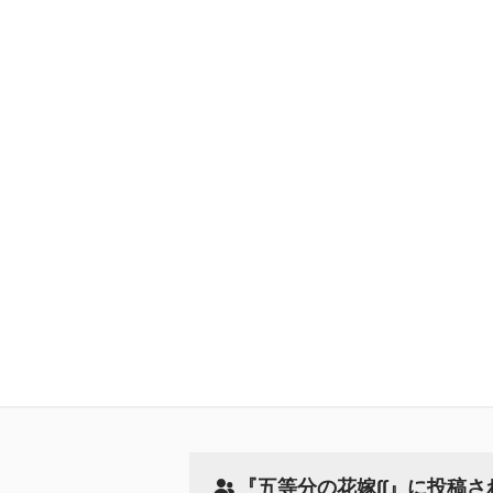
『五等分の花嫁∫∫』に投稿