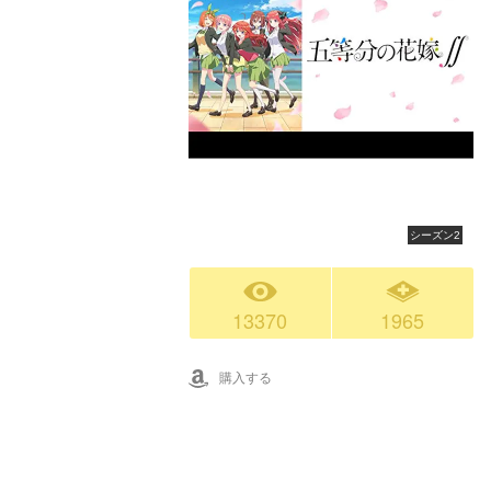
シーズン2
13370
1965
購入する