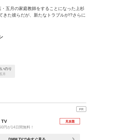
葉・五月の家庭教師をすることになった上杉
てきた彼らだが、新たなトラブルが!?さらに
ン
瀬いのり
五月
PR
 TV
見放題
50円が14日間無料！
DMM TVで今すぐ見る