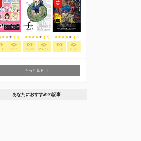
シーズン2
4.3
4.3
4.0
31
4145
35775
23747
931
5876
もっと見る
あなたにおすすめの記事