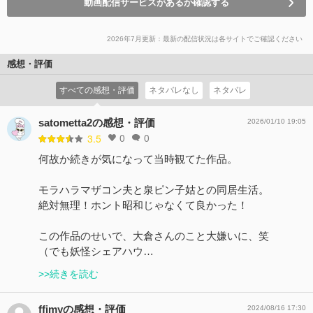
動画配信サービスがあるか確認する
2026年7月更新：最新の配信状況は各サイトでご確認ください
感想・評価
すべての感想・評価
ネタバレなし
ネタバレ
satometta2の感想・評価
2026/01/10 19:05
0
0
3.5
何故か続きが気になって当時観てた作品。
モラハラマザコン夫と泉ピン子姑との同居生活。
絶対無理！ホント昭和じゃなくて良かった！
この作品のせいで、大倉さんのこと大嫌いに、笑
（でも妖怪シェアハウ…
>>続きを読む
ffimyの感想・評価
2024/08/16 17:30