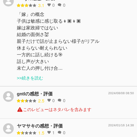
0
0
3.1
「嫁」の概念
子供は敏感に感じ取る👦🏿👦🏿
嫁は家政婦ではない
結婚の面倒さ💒
親子だけで話が止まらない様子がリアル
休まらない耐えられない
一方的に話し続ける🎯
話し声が大きい
未亡人の押し付け合…
>>続きを読む
gntlの感想・評価
2024/08/08 08:50
0
0
2.5
このレビューはネタバレを含みます
ヤマサキの感想・評価
2024/01/16 14:38
1
0
1.5