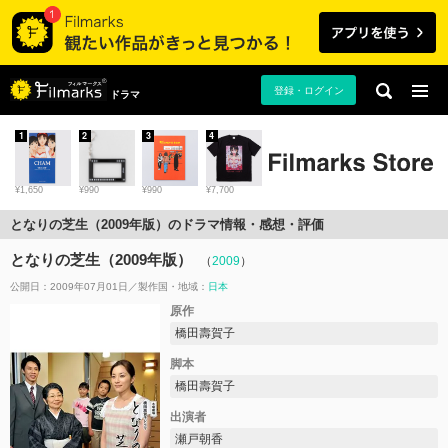
登録・ログイン
ドラマ
1
2
3
4
¥1,650
¥990
¥990
¥7,700
となりの芝生（2009年版）のドラマ情報・感想・評価
となりの芝生（2009年版）
（
2009
）
公開日：2009年07月01日
製作国・地域：
日本
原作
橋田壽賀子
脚本
橋田壽賀子
出演者
瀬戸朝香