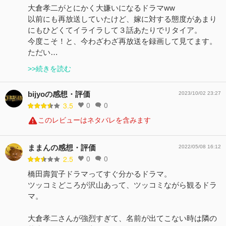
大倉孝二がとにかく大嫌いになるドラマww
以前にも再放送していたけど、嫁に対する態度があまり
にもひどくてイライラして３話あたりでリタイア。
今度こそ！と、今わざわざ再放送を録画して見てます。
ただい…
>>続きを読む
bijyoの感想・評価
2023/10/02 23:27
0
0
3.5
このレビューはネタバレを含みます
ままんの感想・評価
2022/05/08 16:12
0
0
2.5
橋田壽賀子ドラマってすぐ分かるドラマ。
ツッコミどころが沢山あって、ツッコミながら観るドラ
マ。
大倉孝二さんが強烈すぎて、名前が出てこない時は隣の