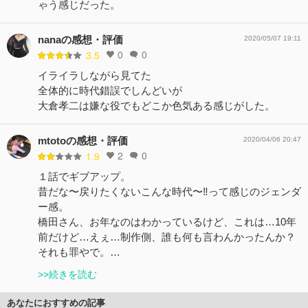
ゃう感じだった。
nanaの感想・評価
2020/05/07 19:11
0
0
3.5
イライラしながら見てた
全体的に時代錯誤でしんどいが
大倉孝二は嫌な役でもどこか色気ある感じがした。
mtotoの感想・評価
2020/04/06 20:47
2
0
1.9
１話でギブアップ。
昔だな〜戻りたくないこんな時代〜‼️って感じのジェンダ
ー感。
橋田さん、お年なのはわかっているけど、これは…10年
前だけど…えぇ…制作側、誰も何も言わんかったんか？
それも罪やで。…
>>続きを読む
あなたにおすすめの記事