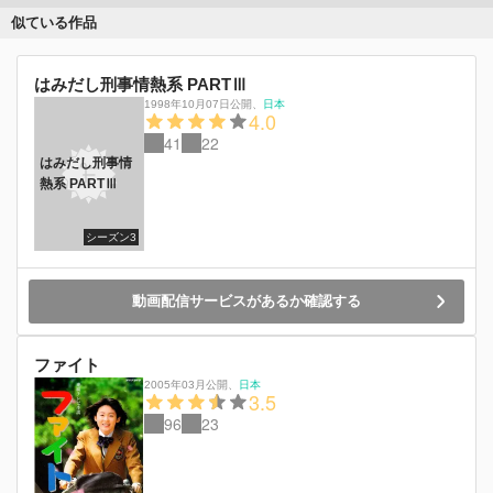
似ている作品
はみだし刑事情熱系 PARTⅢ
1998年10月07日公開
、
日本
4.0
41
22
はみだし刑事情
熱系 PARTⅢ
シーズン3
動画配信サービスがあるか確認する
ファイト
2005年03月公開
、
日本
3.5
96
23