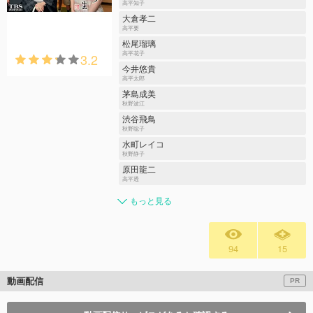
高平知子
大倉孝二
高平要
松尾瑠璃
3.2
高平花子
今井悠貴
高平太郎
茅島成美
秋野波江
渋谷飛鳥
秋野聡子
水町レイコ
秋野静子
原田龍二
高平透
もっと見る
94
15
動画配信
PR