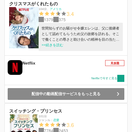
クリスマスがくれたもの
104分
、
アメリカ
3.4
1379
375
世間知らずのお騒がせ令嬢エレンは、父に後継者
として認めてもらうため父の故郷を訪れる。そこ
で働くことの尊さと助け合いの精神を目の当たり
にしたエレンは…。
>>続きを読む
Netflix
見放題
Netflixで今すぐ見る
配信中の動画配信サービスをもっと見る
スイッチング・プリンセス
101分
ジャンル：
恋愛
3.6
7784
2453