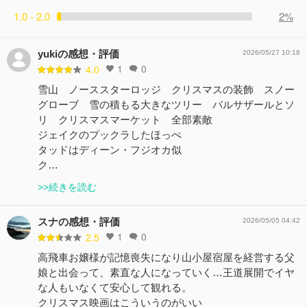
1.0 - 2.0
2%
yukiの感想・評価
2026/05/27 10:18
1
0
4.0
雪山 ノーススターロッジ クリスマスの装飾 スノー
グローブ 雪の積もる大きなツリー バルサザールとソ
リ クリスマスマーケット 全部素敵
ジェイクのプックラしたほっぺ
タッドはディーン・フジオカ似
ク…
>>続きを読む
スナの感想・評価
2026/05/05 04:42
1
0
2.5
高飛車お嬢様が記憶喪失になり山小屋宿屋を経営する父
娘と出会って、素直な人になっていく…王道展開でイヤ
な人もいなくて安心して観れる。
クリスマス映画はこういうのがいい