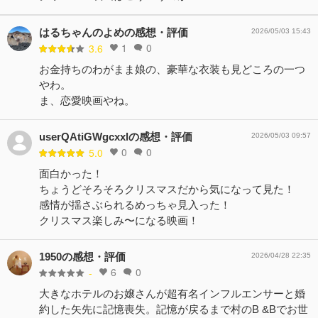
はるちゃんのよめの感想・評価
2026/05/03 15:43
1
0
3.6
お金持ちのわがまま娘の、豪華な衣装も見どころの一つ
やわ。
ま、恋愛映画やね。
userQAtiGWgcxxlの感想・評価
2026/05/03 09:57
0
0
5.0
面白かった！
ちょうどそろそろクリスマスだから気になって見た！
感情が揺さぶられるめっちゃ見入った！
クリスマス楽しみ〜になる映画！
1950の感想・評価
2026/04/28 22:35
6
0
-
大きなホテルのお嬢さんが超有名インフルエンサーと婚
約した矢先に記憶喪失。記憶が戻るまで村のB &Bでお世