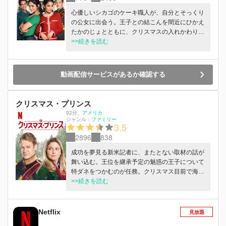
心優しいシカゴのケーキ職人が、自分とそっくり
の公女に出会う。王子との結こんを間近にひかえ
たかのじょとともに、クリスマスの入れかわり計
画を立てる。
>>続きを読む
動画配信サービスがあるか確認する
クリスマス・プリンス
92分
、
アメリカ
ジャンル：
ファミリー
3.5
2896
838
成功を夢見る新米記者に、またとない取材の話が
舞い込む。王位を継承予定の魅惑の王子について
特ダネをつかむのが任務。クリスマス目前で海外
へ飛ぶことに。
>>続きを読む
Netflix
見放題