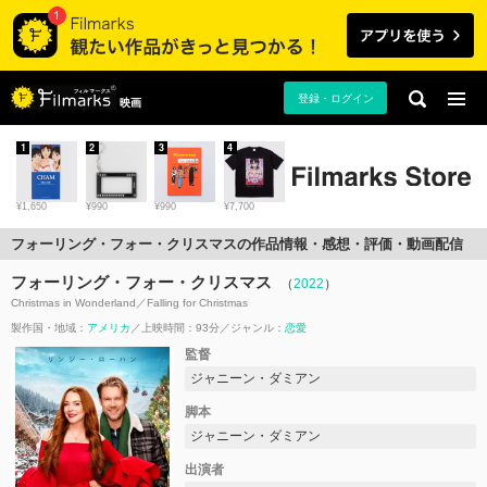
登録・ログイン
映画
1
2
3
4
¥1,650
¥990
¥990
¥7,700
フォーリング・フォー・クリスマスの作品情報・感想・評価・動画配信
フォーリング・フォー・クリスマス
（
2022
）
Christmas in Wonderland／Falling for Christmas
製作国・地域：
アメリカ
上映時間：93分
ジャンル：
恋愛
監督
ジャニーン・ダミアン
脚本
ジャニーン・ダミアン
出演者